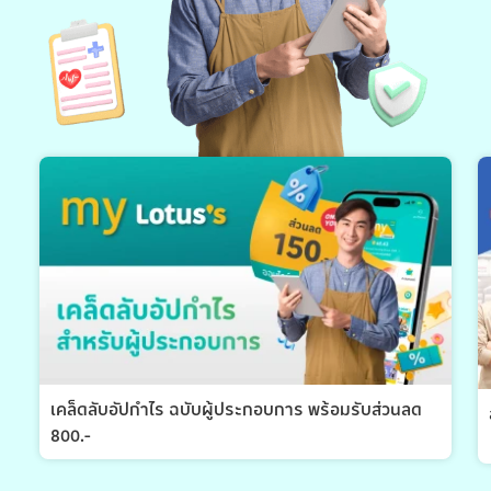
เคล็ดลับอัปกำไร ฉบับผู้ประกอบการ พร้อมรับส่วนลด
800.-