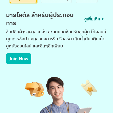
มายโลตัส สำหรับผู้ประกอบ
ดูเพิ่มเติม
การ
ช้อปสินค้าราคาขายส่ง สะสมยอดช้อปรับสุดคุ้ม ได้คอยน์
ทุกการช้อป แลกส่วนลด หรือ รีวอร์ด เติมน้ำมัน เติมเน็ต
ดูหนังออนไลน์ และอื่นๆอีกเพียบ
Join Now