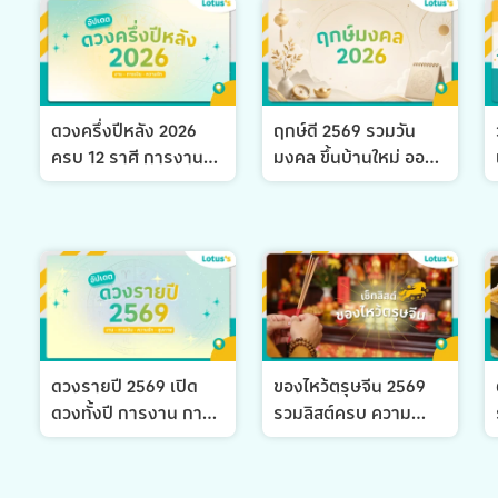
ดวงครึ่งปีหลัง 2026
ฤกษ์ดี 2569 รวมวัน
ครบ 12 ราศี การงาน
มงคล ขึ้นบ้านใหม่ ออก
เงิน ความรัก
รถ เริ่มธุรกิจ
ดวงรายปี 2569 เปิด
ของไหว้ตรุษจีน 2569
ดวงทั้งปี การงาน การ
รวมลิสต์ครบ ความ
เงิน ความรัก และ
หมายมงคลและวิธีจัด
สุขภาพ
โต๊ะไหว้