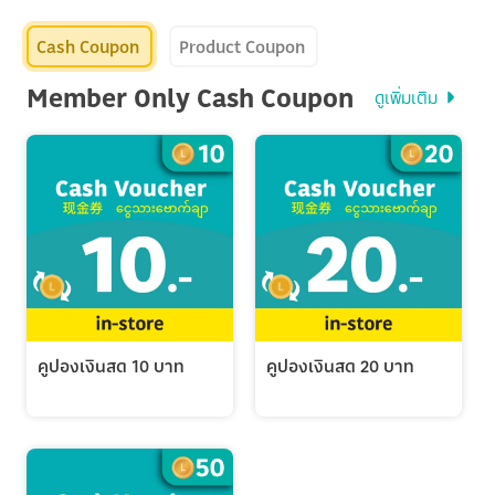
Cash Coupon
Product Coupon
Member Only Cash Coupon
ดูเพิ่มเติม
คูปองเงินสด 10 บาท
คูปองเงินสด 20 บาท