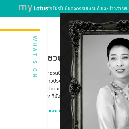
โปรโมชั่น
กิจกรรม
เทรนด์ และข่าวสาร
พั
WHAT'S ON
ชวนบินฟรี ตะลุยปักกิ่
“ชวนบินฟรี ตะลุยปักกิ่ง” ใบเสร็จจากกา
ทั่วประเทศ หรือใช้บริการ SPARK EV ที่โ
ปักกิ่ง Universal Studios Beijing 5 
2 ที่นั่ง รวมมูลค่ากว่า 1,020,000 บาท
ดูเพิ่มเติม