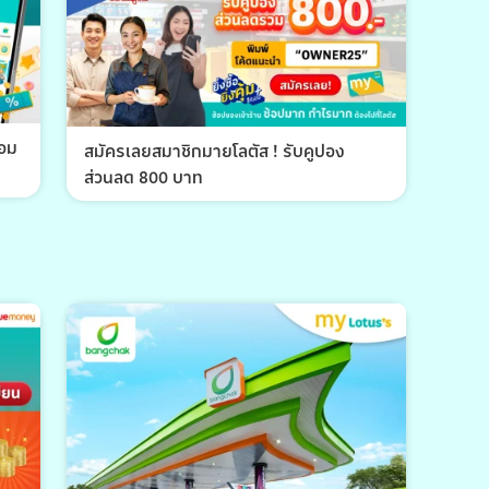
้อม
สมัครเลยสมาชิกมายโลตัส ! รับคูปอง
ส่วนลด 800 บาท
พีที 