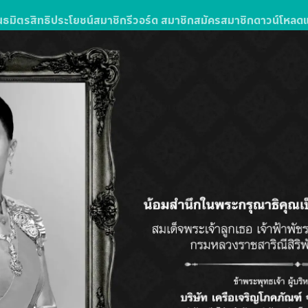
นธมิตร
สิทธิประโยชน์สมาชิก
รีวอร์ด สมาชิก
สมัครสมาชิก
ดาวน์โหลด
ง
รซื้อสินค้าหรือบริการในโลตัสส์มอลล์
ลตัส โกเฟรช ลุ้นรับแพ็กเกจทัวร์
วัน 3 คืน จำนวน 10 รางวัล รางวัลละ