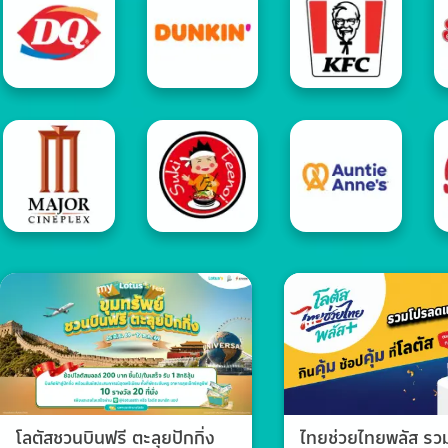
โลตัสชวนบินฟรี ตะลุยปักกิ่ง
ไทยช่วยไทยพลัส ร