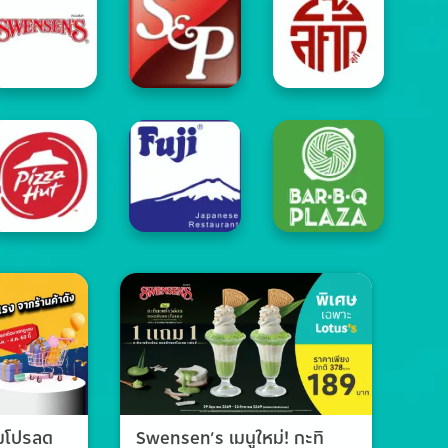
วมโปรลด
Swensen’s เมนูใหม่! กะทิ