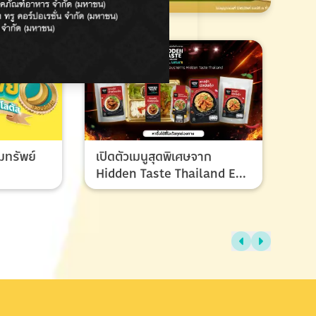
มทรัพย์
เปิดตัวเมนูสุดพิเศษจาก
Hidden Taste Thailand EP
8 เมนูของผู้ชนะและรองชนะ
เลิศ ที่ทุกคนรอคอย
ไทย
แรง
ช้อ
กรก