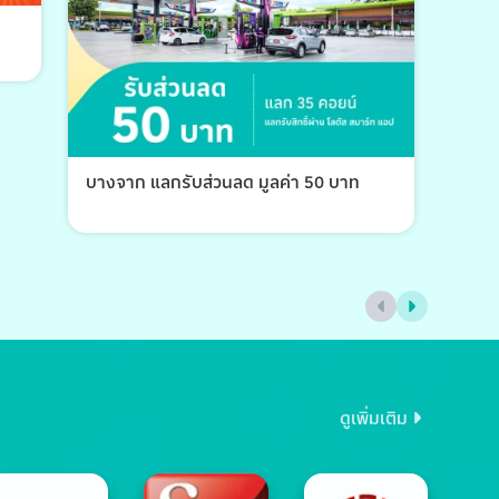
บางจาก แลกรับส่วนลด มูลค่า 50 บาท
บางจ
ดูเพิ่มเติม