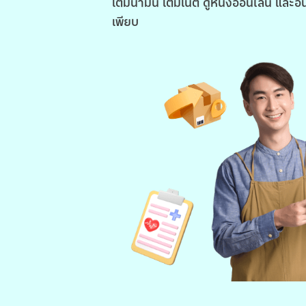
เติมน้ำมัน เติมเน็ต ดูหนังออนไลน์ และอื
เพียบ