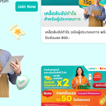
่นๆอีก
Join Now
เคล็ดลับอัปกำไร ฉบับผู้ประกอบการ พร
รับส่วนลด 800.-