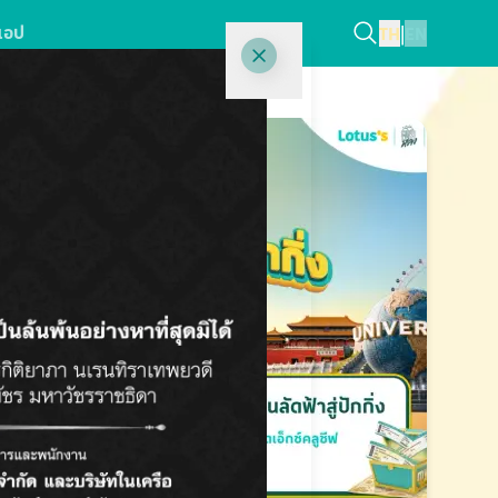
แอป
TH
|
EN