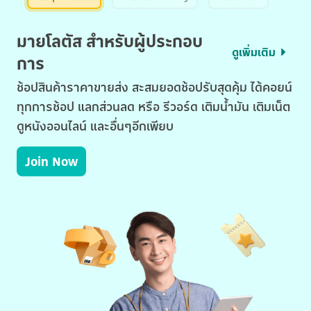
มายโลตัส สำหรับผู้ประกอบ
ดูเพิ่มเติม
การ
ช้อปสินค้าราคาขายส่ง สะสมยอดช้อปรับสุดคุ้ม ได้คอยน์
ทุกการช้อป แลกส่วนลด หรือ รีวอร์ด เติมน้ำมัน เติมเน็ต
ดูหนังออนไลน์ และอื่นๆอีกเพียบ
Join Now