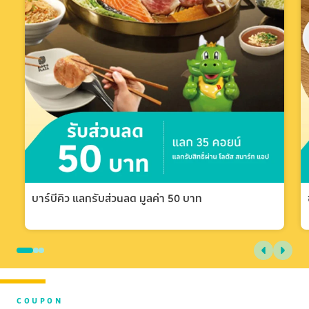
บาร์บีคิว แลกรับส่วนลด มูลค่า 50 บาท
COUPON