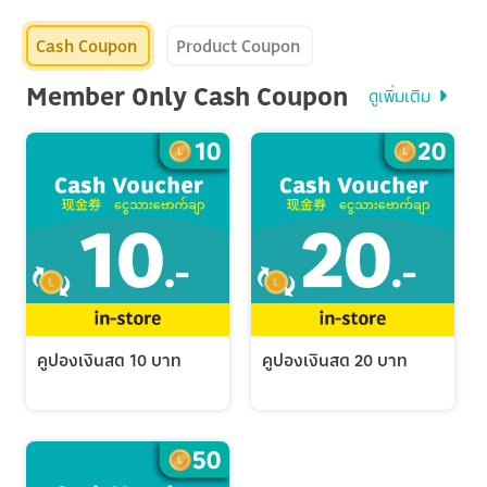
Cash Coupon
Product Coupon
Member Only Cash Coupon
ดูเพิ่มเติม
คูปองเงินสด 10 บาท
คูปองเงินสด 20 บาท