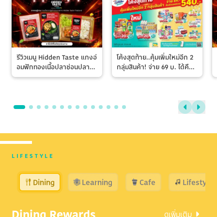
รีวิวเมนู Hidden Taste แกงอ่
โค้งสุดท้าย..คุ้มเพิ่มใหม่อีก 2
อมฟักทองเนื้อปลาช่อนปลาร้า
กลุ่มสินค้า! จ่าย 69 บ. ได้คืน
อีสานแท้ และ หมึกกรอบซอสไ
540 บ. (สิทธิพิเศษเฉพาะสมา
ข่เค็มไชยา จาก EP ล่าสุด เมนู
ชิกมายโลตัสเท่านั้น)
เด็ดที่โลตัส
LIFESTYLE
Dining
Learning
Cafe
Lifestyle
Dining Rewards
ดูเพิ่มเติม