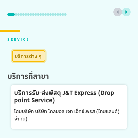
SERVICE
บริการต่าง ๆ
บริการที่สาขา
บริการรับ-ส่งพัสดุ J&T Express (Drop
point Service)
โดยบริษัท บริษัท โกลบอล เจท เอ็กช์เพรส (ไทยแลนด์)
จำกัด)