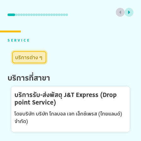
SERVICE
บริการต่าง ๆ
บริการที่สาขา
บริการรับ-ส่งพัสดุ J&T Express (Drop
point Service)
โดยบริษัท บริษัท โกลบอล เจท เอ็กช์เพรส (ไทยแลนด์)
จำกัด)