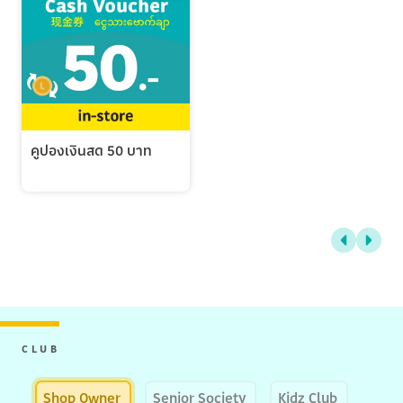
คูปองเงินสด 50 บาท
CLUB
Shop Owner
Senior Society
Kidz Club