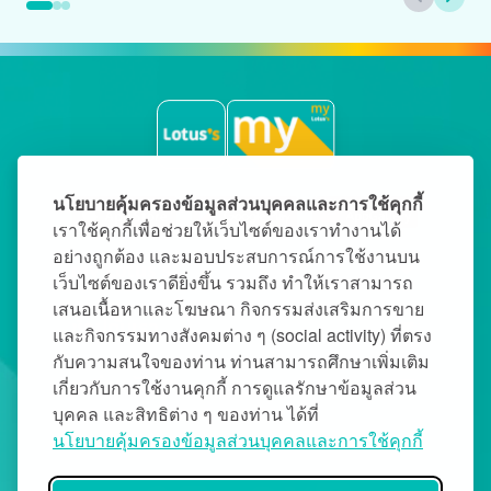
นโยบายคุ้มครองข้อมูลส่วนบุคคลและการใช้คุกกี้
เราใช้คุกกี้เพื่อช่วยให้เว็บไซต์ของเราทำงานได้
อย่างถูกต้อง และมอบประสบการณ์การใช้งานบน
my Lotus's
เว็บไซต์ของเราดียิ่งขึ้น รวมถึง ทำให้เราสามารถ
เสนอเนื้อหาและโฆษณา กิจกรรมส่งเสริมการขาย
ช้อปกับเรา
และกิจกรรมทางสังคมต่าง ๆ (social activity) ที่ตรง
กับความสนใจของท่าน ท่านสามารถศึกษาเพิ่มเติม
มาร่วมกับเรา
เกี่ยวกับการใช้งานคุกกี้ การดูแลรักษาข้อมูลส่วน
บุคคล และสิทธิต่าง ๆ ของท่าน ได้ที่
ติดต่อเรา
นโยบายคุ้มครองข้อมูลส่วนบุคคลและการใช้คุกกี้