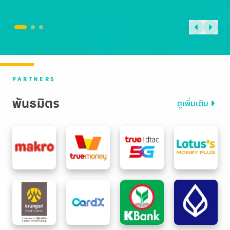
9 บาท)
PARTNERS
พันธมิตร
ดูเพิ่มเติม