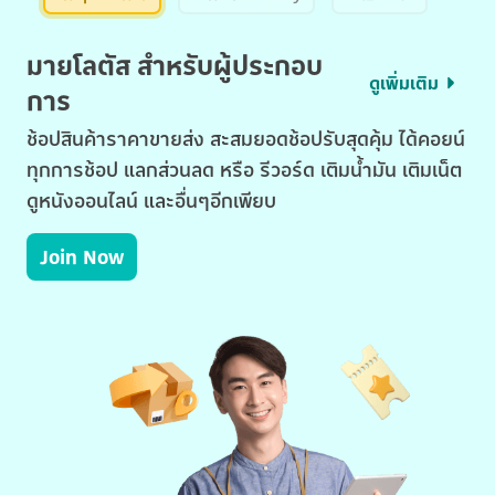
มายโลตัส สำหรับผู้ประกอบ
ดูเพิ่มเติม
การ
ช้อปสินค้าราคาขายส่ง สะสมยอดช้อปรับสุดคุ้ม ได้คอยน์
ทุกการช้อป แลกส่วนลด หรือ รีวอร์ด เติมน้ำมัน เติมเน็ต
ดูหนังออนไลน์ และอื่นๆอีกเพียบ
Join Now