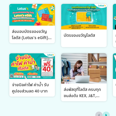
ส่งมอบบัตรของขวัญ
บัตรของขวัญโลตัส
โลตัส (Lotus’s eGift)
ให้คนพิเศษของคุณ ผ่าน
LINE GIFT ได้ตั้งแต่วันที่
15 พ.ค. 69 เป็นต้นไป
จ่ายบิลค่าไฟ ค่าน้ำ รับ
ส่งพัสดุที่โลตัส ครบทุก
คูปองส่วนลด 40 บาท
ขนส่งดัง KEX, J&T,
ไปรษณีย์ไทย เริ่มต้น
เพียง 21.-