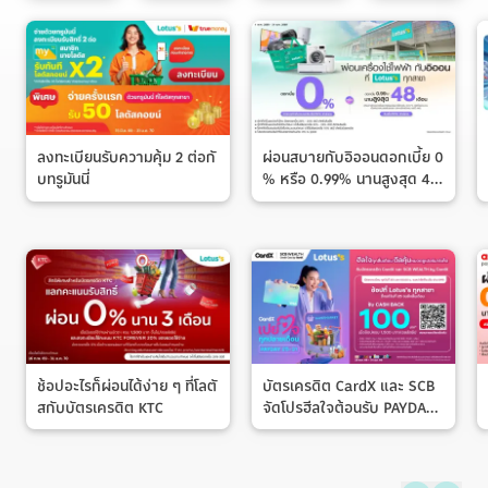
ลงทะเบียนรับความคุ้ม 2 ต่อกั
ผ่อนสบายกับอิออนดอกเบี้ย 0
บทรูมันนี่
% หรือ 0.99% นานสูงสุด 48
เดือน
ช้อปอะไรก็ผ่อนได้ง่าย ๆ ที่โลตั
บัตรเครดิต CardX และ SCB
สกับบัตรเครดิต KTC
จัดโปรฮีลใจต้อนรับ PAYDAY ใ
ห้คุณช้อปคุ้มๆ ที่ โลตัส ทุกสา
ขา และโลตัสออนไลน์