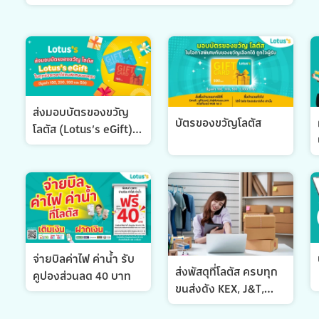
ส่งมอบบัตรของขวัญ
บัตรของขวัญโลตัส
โลตัส (Lotus’s eGift)
ให้คนพิเศษของคุณ ผ่าน
LINE GIFT ได้ตั้งแต่วันที่
15 พ.ค. 69 เป็นต้นไป
จ่ายบิลค่าไฟ ค่าน้ำ รับ
ส่งพัสดุที่โลตัส ครบทุก
คูปองส่วนลด 40 บาท
ขนส่งดัง KEX, J&T,
ไปรษณีย์ไทย เริ่มต้น