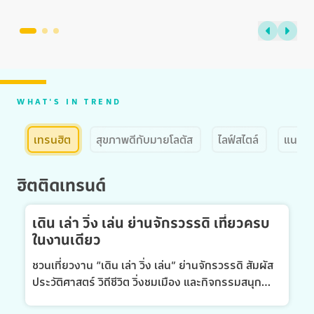
ขา และโลตัสออนไลน์
WHAT'S IN TREND
เทรนฮิต
สุขภาพดีกับมายโลตัส
ไลฟ์สไตล์
แนะนำ
ฮิตติดเทรนด์
เดิน เล่า วิ่ง เล่น ย่านจักรวรรดิ เที่ยวครบ
ในงานเดียว
ชวนเที่ยวงาน “เดิน เล่า วิ่ง เล่น” ย่านจักรวรรดิ สัมผัส
ประวัติศาสตร์ วิถีชีวิต วิ่งชมเมือง และกิจกรรมสนุก
ตลอดเดือน ก.ค.–ส.ค. 2569