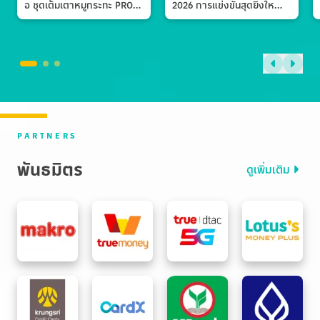
อ ชุดเต็มเตาหมูกระทะ PRO ร
2026 การแข่งขันสุดยิ่งใหญ่แ
าคา 955 บาท (จากปกติ 1,25
ห่งปี
9 บาท)
PARTNERS
พันธมิตร
ดูเพิ่มเติม