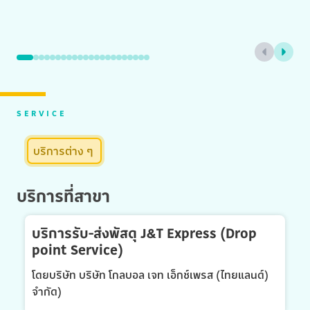
สุขภาพ
โต๊ะไหว้
SERVICE
บริการต่าง ๆ
บริการที่สาขา
บริการรับ-ส่งพัสดุ J&T Express (Drop
point Service)
โดยบริษัท บริษัท โกลบอล เจท เอ็กช์เพรส (ไทยแลนด์)
จำกัด)