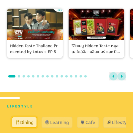
Hidden Taste Thailand Pr
รีวิวเมนู Hidden Taste หมูอ
esented by Lotus's EP 5
บสไตล์อีสานอินเตอร์ และ ปีก
บนไก่อบ ข้าวเหนียว ซอสมะแ
ขว่น จาก EP ล่าสุด เมนูเด็ดที่โ
ลตัส
LIFESTYLE
Dining
Learning
Cafe
Lifestyle