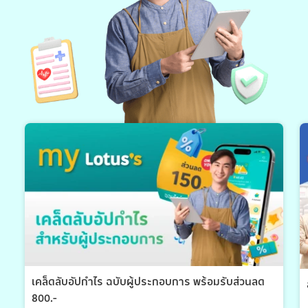
เคล็ดลับอัปกำไร ฉบับผู้ประกอบการ พร้อมรับส่วนลด
800.-