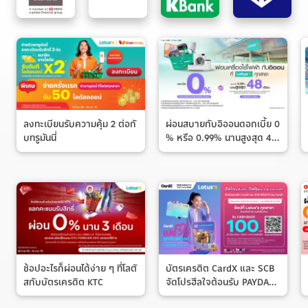
ลงทะเบียนรับความคุ้ม 2 ต่อกั
ผ่อนสบายกับอิออนดอกเบี้ย 0
บทรูมันนี่
% หรือ 0.99% นานสูงสุด 48
เดือน
ช้อปอะไรก็ผ่อนได้ง่าย ๆ ที่โลตั
บัตรเครดิต CardX และ SCB
สกับบัตรเครดิต KTC
จัดโปรฮีลใจต้อนรับ PAYDAY ใ
ห้คุณช้อปคุ้มๆ ที่ โลตัส ทุกสา