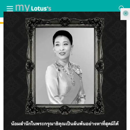
WHAT'S ON