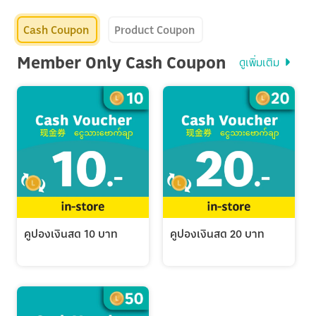
Cash Coupon
Product Coupon
Member Only Cash Coupon
ดูเพิ่มเติม
คูปองเงินสด 10 บาท
คูปองเงินสด 20 บาท