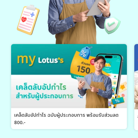
เคล็ดลับอัปกำไร ฉบับผู้ประกอบการ พร้อมรับส่วนลด
800.-