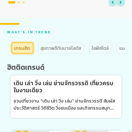
WHAT'S IN TREND
เทรนฮิต
สุขภาพดีกับมายโลตัส
ไลฟ์สไตล์
แนะนำ
ฮิตติดเทรนด์
เดิน เล่า วิ่ง เล่น ย่านจักรวรรดิ เที่ยวครบ
ในงานเดียว
ชวนเที่ยวงาน “เดิน เล่า วิ่ง เล่น” ย่านจักรวรรดิ สัมผัส
ประวัติศาสตร์ วิถีชีวิต วิ่งชมเมือง และกิจกรรมสนุก
ตลอดเดือน ก.ค.–ส.ค. 2569