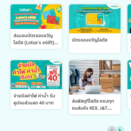
ส่งมอบบัตรของขวัญ
บัตรของขวัญโลตัส
โลตัส (Lotus’s eGift)
ให้คนพิเศษของคุณ ผ่าน
LINE GIFT ได้ตั้งแต่วันที่
15 พ.ค. 69 เป็นต้นไป
จ่ายบิลค่าไฟ ค่าน้ำ รับ
ส่งพัสดุที่โลตัส ครบทุก
คูปองส่วนลด 40 บาท
ขนส่งดัง KEX, J&T,
ไปรษณีย์ไทย เริ่มต้น
เพียง 21.-