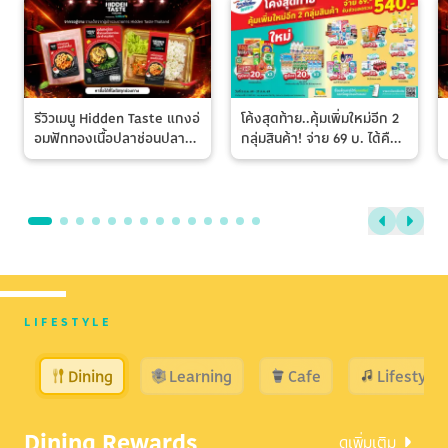
รีวิวเมนู Hidden Taste แกงอ่
โค้งสุดท้าย..คุ้มเพิ่มใหม่อีก 2
อมฟักทองเนื้อปลาช่อนปลาร้า
กลุ่มสินค้า! จ่าย 69 บ. ได้คืน
อีสานแท้ และ หมึกกรอบซอสไ
540 บ. (สิทธิพิเศษเฉพาะสมา
ข่เค็มไชยา จาก EP ล่าสุด เมนู
ชิกมายโลตัสเท่านั้น)
เด็ดที่โลตัส
LIFESTYLE
Dining
Learning
Cafe
Lifestyle
Dining Rewards
ดูเพิ่มเติม