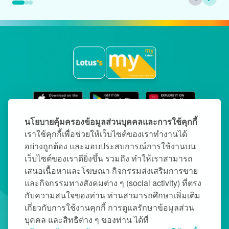
นโยบายคุ้มครองข้อมูลส่วนบุคคลและการใช้คุกกี้
Lotus's
เราใช้คุกกี้เพื่อช่วยให้เว็บไซต์ของเราทำงานได้
อย่างถูกต้อง และมอบประสบการณ์การใช้งานบน
my Lotus's
เว็บไซต์ของเราดียิ่งขึ้น รวมถึง ทำให้เราสามารถ
เสนอเนื้อหาและโฆษณา กิจกรรมส่งเสริมการขาย
ช้อปกับเรา
และกิจกรรมทางสังคมต่าง ๆ (social activity) ที่ตรง
กับความสนใจของท่าน ท่านสามารถศึกษาเพิ่มเติม
มาร่วมกับเรา
เกี่ยวกับการใช้งานคุกกี้ การดูแลรักษาข้อมูลส่วน
บุคคล และสิทธิต่าง ๆ ของท่าน ได้ที่