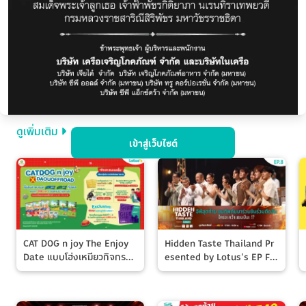
ชวนบินฟรี ตะลุยปักกิ่ง
“ชวนบินฟรี ตะลุยปักกิ่ง” ใบเสร็จจากการซื้อสินค้าหรือบริการ
ในโลตัสส์มอลล์ทั่วประเทศ หรือใช้บริการ SPARK EV ที่โลตัส โก
เฟรช ลุ้นรับแพ็กเกจทัวร์ปักกิ่ง Universal Studios Beijing 5
วัน 3 คืน จำนวน 10 รางวัล รางวัลละ 2 ที่นั่ง รวมมูลค่ากว่า
ดูเพิ่มเติม
เข้าสู่เว็บไซต์
1,020,000 บาท
CAT DOG n joy The Enjoy
Hidden Taste Thailand Pr
Date แบบโฮ่งเหมียวกิจกรรม
esented by Lotus's EP Fin
Top Spender & Lucky Fan
al