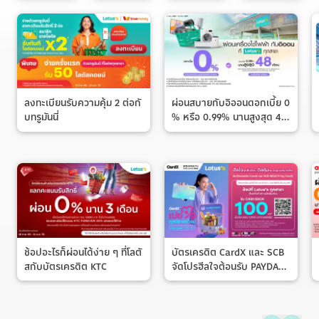
ลงทะเบียนรับความคุ้ม 2 ต่อกั
ผ่อนสบายกับอิออนดอกเบี้ย 0
บทรูมันนี่
% หรือ 0.99% นานสูงสุด 48
เดือน
ช้อปอะไรก็ผ่อนได้ง่าย ๆ ที่โลตั
บัตรเครดิต CardX และ SCB
สกับบัตรเครดิต KTC
จัดโปรฮีลใจต้อนรับ PAYDAY ใ
ห้คุณช้อปคุ้มๆ ที่ โลตัส ทุกสา
ขา และโลตัสออนไลน์