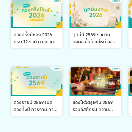
ดวงครึ่งปีหลัง 2026
ฤกษ์ดี 2569 รวมวัน
ครบ 12 ราศี การงาน
มงคล ขึ้นบ้านใหม่ ออก
เงิน ความรัก
รถ เริ่มธุรกิจ
ดวงรายปี 2569 เปิด
ของไหว้ตรุษจีน 2569
ดวงทั้งปี การงาน การ
รวมลิสต์ครบ ความ
เงิน ความรัก และ
หมายมงคลและวิธีจัด
สุขภาพ
โต๊ะไหว้