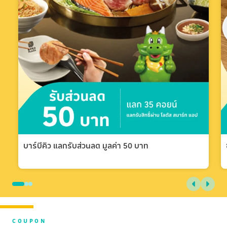
บาร์บีคิว แลกรับส่วนลด มูลค่า 50 บาท
COUPON