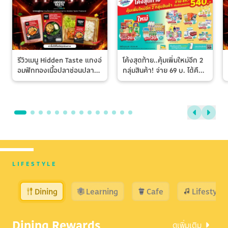
รีวิวเมนู Hidden Taste แกงอ่
โค้งสุดท้าย..คุ้มเพิ่มใหม่อีก 2
อมฟักทองเนื้อปลาช่อนปลาร้า
กลุ่มสินค้า! จ่าย 69 บ. ได้คืน
อีสานแท้ และ หมึกกรอบซอสไ
540 บ. (สิทธิพิเศษเฉพาะสมา
ข่เค็มไชยา จาก EP ล่าสุด เมนู
ชิกมายโลตัสเท่านั้น)
เด็ดที่โลตัส
LIFESTYLE
Dining
Learning
Cafe
Lifestyle
Dining Rewards
ดูเพิ่มเติม