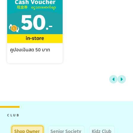
คูปองเงินสด 50 บาท
CLUB
Shop Owner
Senior Society
Kidz Club