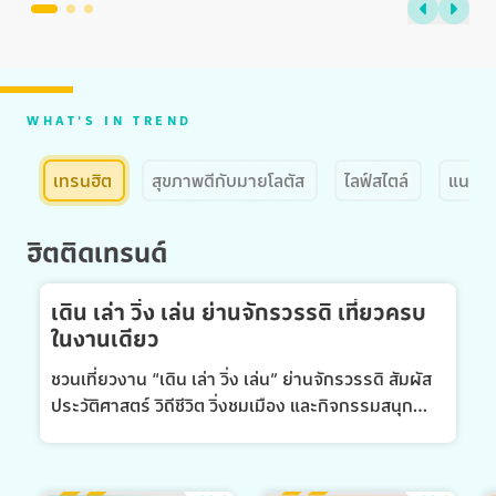
WHAT'S IN TREND
เทรนฮิต
สุขภาพดีกับมายโลตัส
ไลฟ์สไตล์
แนะนำ
ฮิตติดเทรนด์
เดิน เล่า วิ่ง เล่น ย่านจักรวรรดิ เที่ยวครบ
ในงานเดียว
ชวนเที่ยวงาน “เดิน เล่า วิ่ง เล่น” ย่านจักรวรรดิ สัมผัส
ประวัติศาสตร์ วิถีชีวิต วิ่งชมเมือง และกิจกรรมสนุก
ตลอดเดือน ก.ค.–ส.ค. 2569