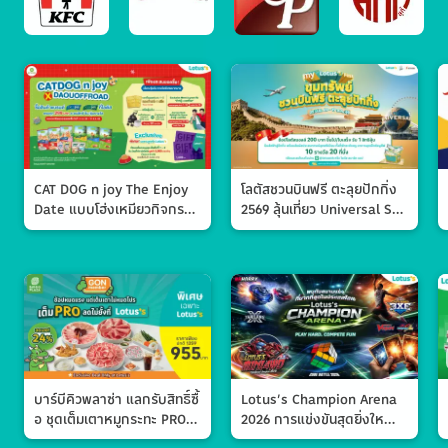
CAT DOG n joy The Enjoy
โลตัสชวนบินฟรี ตะลุยปักกิ่ง
Date แบบโฮ่งเหมียวกิจกรรม
2569 ลุ้นเที่ยว Universal Stu
Top Spender & Lucky Fan
dios Beijing ฟรี!
บาร์บีคิวพลาซ่า แลกรับสิทธิ์ซื้
Lotus’s Champion Arena
อ ชุดเต็มเตาหมูกระทะ PRO ร
2026 การแข่งขันสุดยิ่งใหญ่แ
าคา 955 บาท (จากปกติ 1,25
ห่งปี