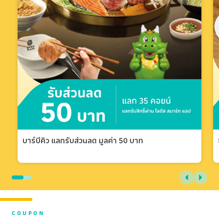
บาร์บีคิว แลกรับส่วนลด มูลค่า 50 บาท
COUPON