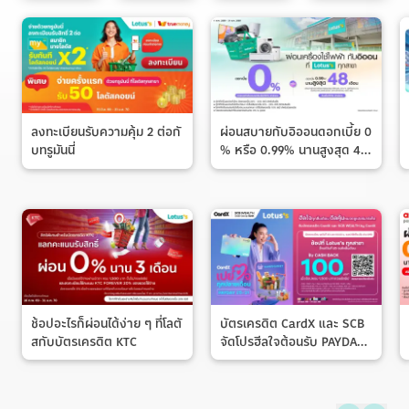
ลงทะเบียนรับความคุ้ม 2 ต่อกั
ผ่อนสบายกับอิออนดอกเบี้ย 0
บทรูมันนี่
% หรือ 0.99% นานสูงสุด 48
เดือน
ช้อปอะไรก็ผ่อนได้ง่าย ๆ ที่โลตั
บัตรเครดิต CardX และ SCB
สกับบัตรเครดิต KTC
จัดโปรฮีลใจต้อนรับ PAYDAY ใ
ห้คุณช้อปคุ้มๆ ที่ โลตัส ทุกสา
ขา และโลตัสออนไลน์