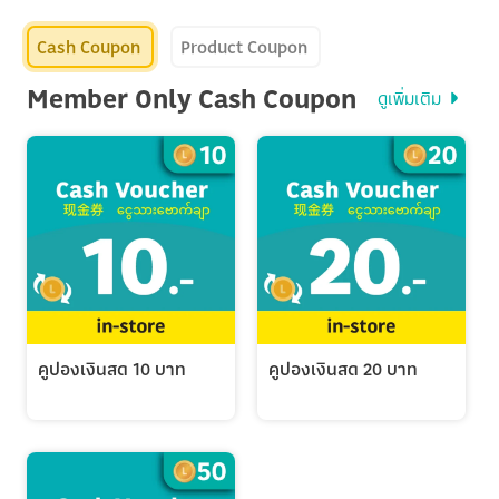
Cash Coupon
Product Coupon
Member Only Cash Coupon
ดูเพิ่มเติม
คูปองเงินสด 10 บาท
คูปองเงินสด 20 บาท