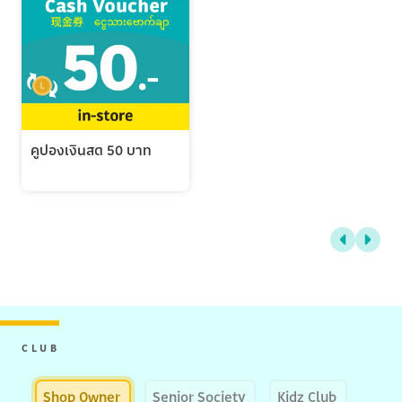
คูปองเงินสด 50 บาท
CLUB
Shop Owner
Senior Society
Kidz Club