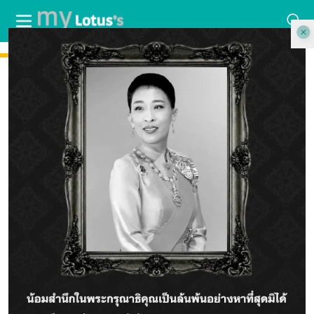
WHAT'S ON