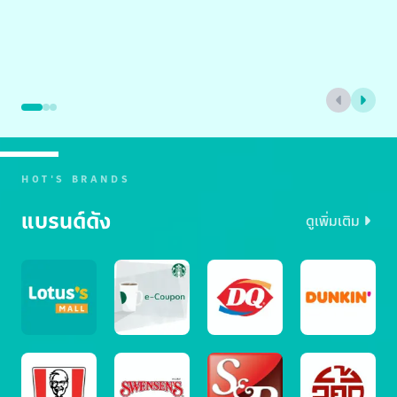
HOT'S BRANDS
แบรนด์ดัง
ดูเพิ่มเติม