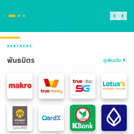
9 บาท)
PARTNERS
พันธมิตร
ดูเพิ่มเติม