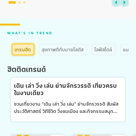
WHAT'S IN TREND
เทรนฮิต
สุขภาพดีกับมายโลตัส
ไลฟ์สไตล์
แนะนำ
ฮิตติดเทรนด์
เดิน เล่า วิ่ง เล่น ย่านจักรวรรดิ เที่ยวครบ
ในงานเดียว
ชวนเที่ยวงาน “เดิน เล่า วิ่ง เล่น” ย่านจักรวรรดิ สัมผัส
ประวัติศาสตร์ วิถีชีวิต วิ่งชมเมือง และกิจกรรมสนุก
ตลอดเดือน ก.ค.–ส.ค. 2569