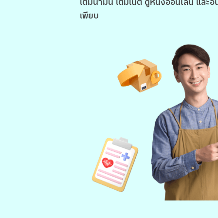
เติมน้ำมัน เติมเน็ต ดูหนังออนไลน์ และอื
เพียบ