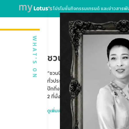
โปรโมชั่น
กิจกรรม
เทรนด์ และข่าวสาร
พั
WHAT'S ON
ชวนบินฟรี ตะลุยปักกิ่
“ชวนบินฟรี ตะลุยปักกิ่ง” ใบเสร็จจากกา
ทั่วประเทศ หรือใช้บริการ SPARK EV ที่โ
ปักกิ่ง Universal Studios Beijing 5 
2 ที่นั่ง รวมมูลค่ากว่า 1,020,000 บาท
ดูเพิ่มเติม