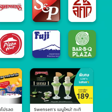
วมโปรลด
Swensen’s เมนูใหม่! กะทิ