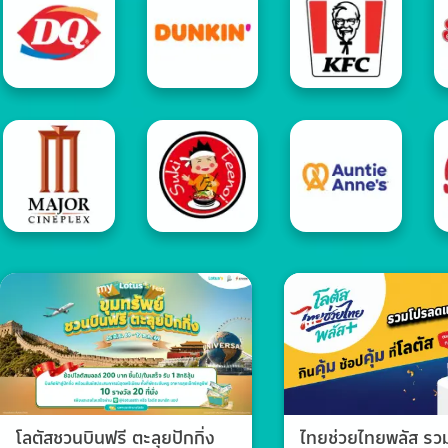
โลตัสชวนบินฟรี ตะลุยปักกิ่ง
ไทยช่วยไทยพลัส ร