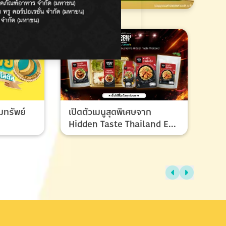
มทรัพย์
เปิดตัวเมนูสุดพิเศษจาก
Hidden Taste Thailand EP
8 เมนูของผู้ชนะและรองชนะ
เลิศ ที่ทุกคนรอคอย
ไทย
แรง
ช้อ
กรก