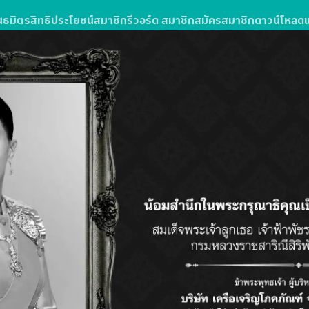
นธมิตร
สิทธิประโยชน์สมาชิก
รีวอร์ด สมาชิก
สมัครสมาชิก
ดาวน์โหลด
ง
รซื้อสินค้าหรือบริการในโลตัสส์มอลล์
ลตัส โกเฟรช ลุ้นรับแพ็กเกจทัวร์
วัน 3 คืน จำนวน 10 รางวัล รางวัลละ