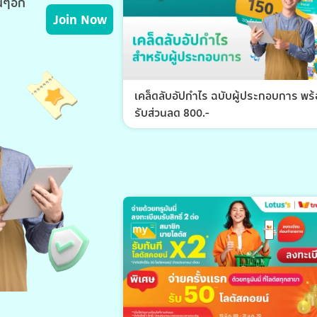
่นๆอีก
Join Now
เคล็ดลับอัปกำไร ฉบับผู้ประกอบการ พร
รับส่วนลด 800.-