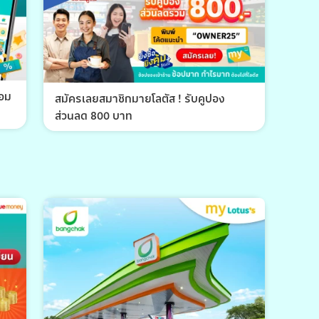
้อม
สมัครเลยสมาชิกมายโลตัส ! รับคูปอง
ส่วนลด 800 บาท
พีที 