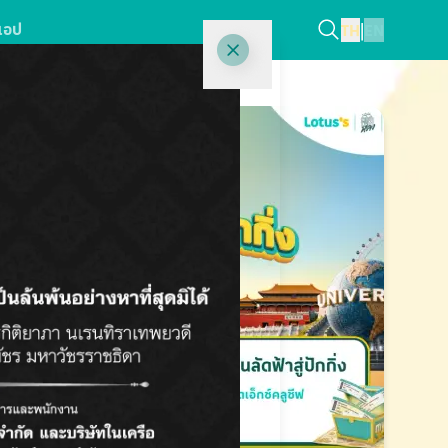
แอป
TH
|
EN