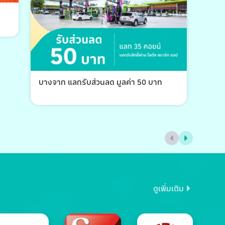
บางจาก แลกรับส่วนลด มูลค่า 50 บาท
บางจ
ดูเพิ่มเติม