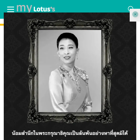
WHAT'S ON