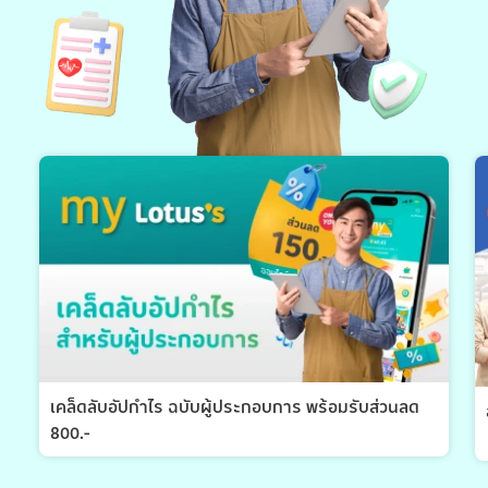
เคล็ดลับอัปกำไร ฉบับผู้ประกอบการ พร้อมรับส่วนลด
800.-