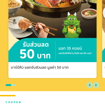
บาร์บีคิว แลกรับส่วนลด มูลค่า 50 บาท
COUPON