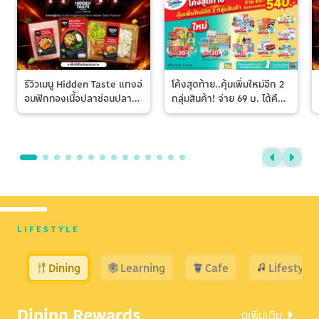
รีวิวเมนู Hidden Taste แกงอ่
โค้งสุดท้าย..คุ้มเพิ่มใหม่อีก 2
อมฟักทองเนื้อปลาช่อนปลาร้า
กลุ่มสินค้า! จ่าย 69 บ. ได้คืน
อีสานแท้ และ หมึกกรอบซอสไ
540 บ. (สิทธิพิเศษเฉพาะสมา
ข่เค็มไชยา จาก EP ล่าสุด เมนู
ชิกมายโลตัสเท่านั้น)
เด็ดที่โลตัส
LIFESTYLE
Dining
Learning
Cafe
Lifestyle
Dining Rewards
ดูเพิ่มเติม