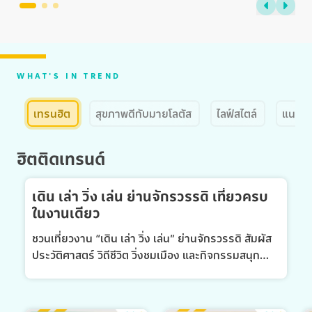
WHAT'S IN TREND
เทรนฮิต
สุขภาพดีกับมายโลตัส
ไลฟ์สไตล์
แนะนำ
ฮิตติดเทรนด์
เดิน เล่า วิ่ง เล่น ย่านจักรวรรดิ เที่ยวครบ
ในงานเดียว
ชวนเที่ยวงาน “เดิน เล่า วิ่ง เล่น” ย่านจักรวรรดิ สัมผัส
ประวัติศาสตร์ วิถีชีวิต วิ่งชมเมือง และกิจกรรมสนุก
ตลอดเดือน ก.ค.–ส.ค. 2569