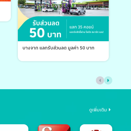
บางจาก แลกรับส่วนลด มูลค่า 50 บาท
บางจ
ดูเพิ่มเติม