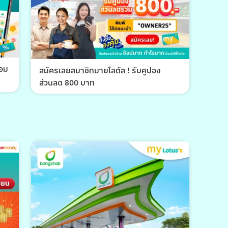
้อม
สมัครเลยสมาชิกมายโลตัส ! รับคูปอง
ส่วนลด 800 บาท
พีที 