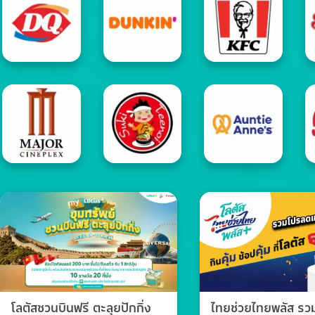
โลตัสชวนบินฟรี ตะลุยปักกิ่ง
ไทยช่วยไทยพลัส ร