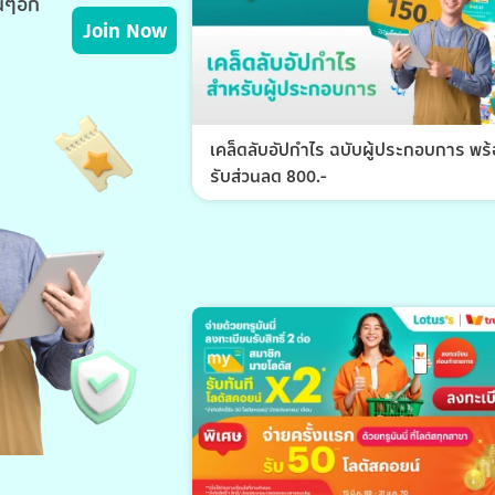
่นๆอีก
Join Now
เคล็ดลับอัปกำไร ฉบับผู้ประกอบการ พร
รับส่วนลด 800.-