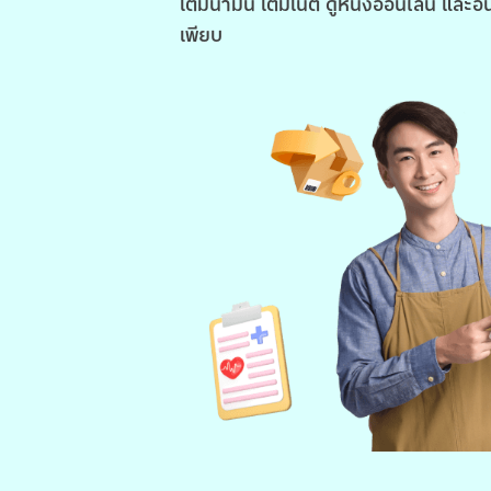
เติมน้ำมัน เติมเน็ต ดูหนังออนไลน์ และอื
เพียบ