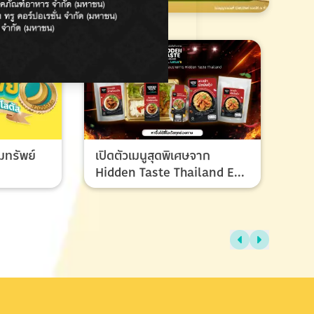
มทรัพย์
เปิดตัวเมนูสุดพิเศษจาก
Hidden Taste Thailand EP
8 เมนูของผู้ชนะและรองชนะ
เลิศ ที่ทุกคนรอคอย
ไทย
แรง
ช้อ
กรก