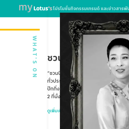
โปรโมชั่น
กิจกรรม
เทรนด์ และข่าวสาร
พั
WHAT'S ON
ชวนบินฟรี ตะลุยปักกิ่
“ชวนบินฟรี ตะลุยปักกิ่ง” ใบเสร็จจากกา
ทั่วประเทศ หรือใช้บริการ SPARK EV ที่โ
ปักกิ่ง Universal Studios Beijing 5 
2 ที่นั่ง รวมมูลค่ากว่า 1,020,000 บาท
ดูเพิ่มเติม