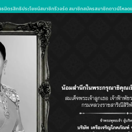
นธมิตร
สิทธิประโยชน์สมาชิก
รีวอร์ด สมาชิก
สมัครสมาชิก
ดาวน์โหลด
ง
รซื้อสินค้าหรือบริการในโลตัสส์มอลล์
ลตัส โกเฟรช ลุ้นรับแพ็กเกจทัวร์
วัน 3 คืน จำนวน 10 รางวัล รางวัลละ