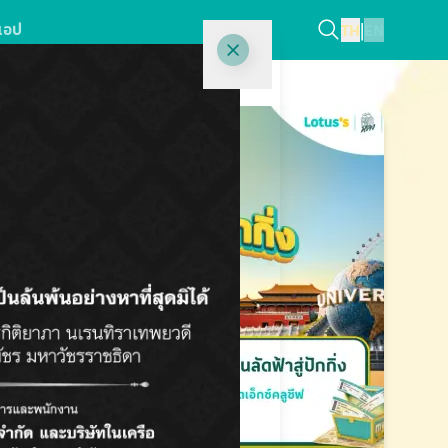
แอป
TH
|
EN