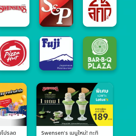
วมโปรลด
Swensen’s เมนูใหม่! กะทิ