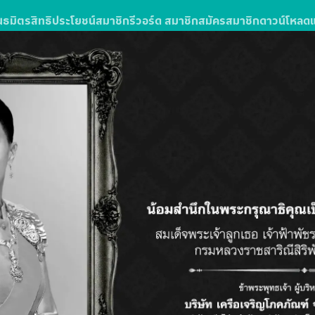
นธมิตร
สิทธิประโยชน์สมาชิก
รีวอร์ด สมาชิก
สมัครสมาชิก
ดาวน์โหลด
ง
รซื้อสินค้าหรือบริการในโลตัสส์มอลล์
ลตัส โกเฟรช ลุ้นรับแพ็กเกจทัวร์
วัน 3 คืน จำนวน 10 รางวัล รางวัลละ