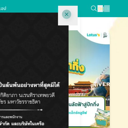
แอป
TH
|
EN