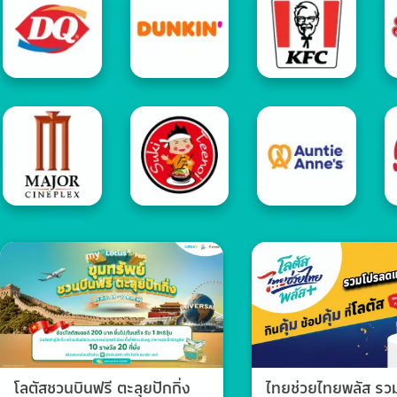
โลตัสชวนบินฟรี ตะลุยปักกิ่ง
ไทยช่วยไทยพลัส ร