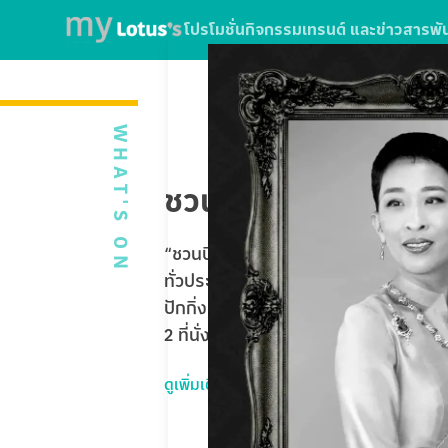
โปรโมชั่น
กิจกรรม
เทรนด์ และข่าวสาร
พั
WHAT'S ON
ชวนบินฟรี ตะลุยปักกิ่
“ชวนบินฟรี ตะลุยปักกิ่ง” ใบเสร็จจากกา
ทั่วประเทศ หรือใช้บริการ SPARK EV ที่โ
ปักกิ่ง Universal Studios Beijing 5 
2 ที่นั่ง รวมมูลค่ากว่า 1,020,000 บาท
ดูเพิ่มเติม