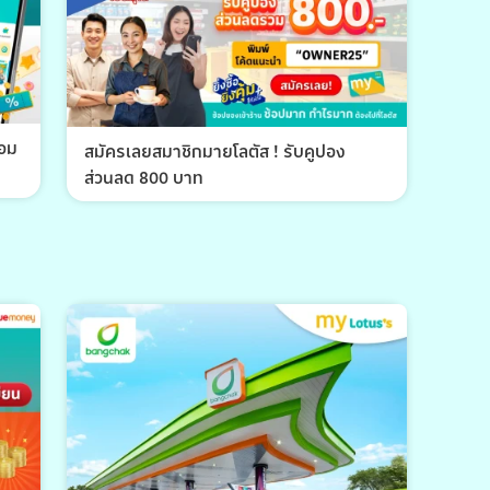
้อม
สมัครเลยสมาชิกมายโลตัส ! รับคูปอง
ส่วนลด 800 บาท
พีที 