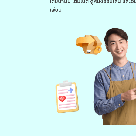
เติมน้ำมัน เติมเน็ต ดูหนังออนไลน์ และอื
เพียบ