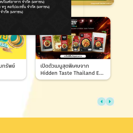
มทรัพย์
เปิดตัวเมนูสุดพิเศษจาก
Hidden Taste Thailand EP
8 เมนูของผู้ชนะและรองชนะ
เลิศ ที่ทุกคนรอคอย
ไทย
แรง
ช้อ
กรก