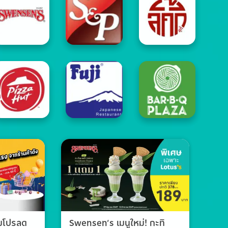
วมโปรลด
Swensen’s เมนูใหม่! กะทิ