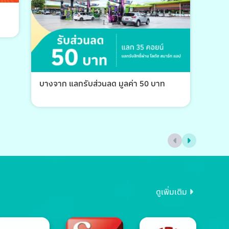
บางจาก แลกรับส่วนลด มูลค่า 50 บาท
บางจ
ดูเพิ่มเติม