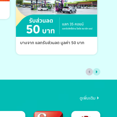
บางจาก แลกรับส่วนลด มูลค่า 50 บาท
บางจ
ดูเพิ่มเติม