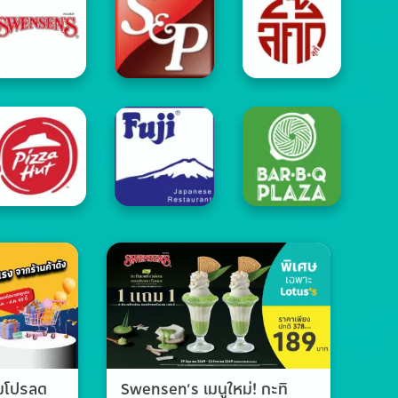
วมโปรลด
Swensen’s เมนูใหม่! กะทิ