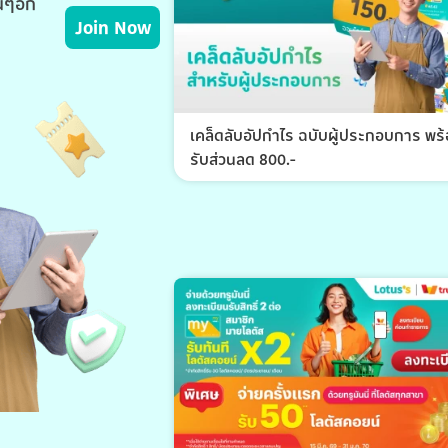
่นๆอีก
Join Now
เคล็ดลับอัปกำไร ฉบับผู้ประกอบการ พร
รับส่วนลด 800.-