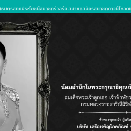
นธมิตร
สิทธิประโยชน์สมาชิก
รีวอร์ด สมาชิก
สมัครสมาชิก
ดาวน์โหลด
ง
รซื้อสินค้าหรือบริการในโลตัสส์มอลล์
ลตัส โกเฟรช ลุ้นรับแพ็กเกจทัวร์
วัน 3 คืน จำนวน 10 รางวัล รางวัลละ