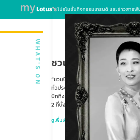
โปรโมชั่น
กิจกรรม
เทรนด์ และข่าวสาร
พั
WHAT'S ON
ชวนบินฟรี ตะลุยปักกิ่
“ชวนบินฟรี ตะลุยปักกิ่ง” ใบเสร็จจากกา
ทั่วประเทศ หรือใช้บริการ SPARK EV ที่โ
ปักกิ่ง Universal Studios Beijing 5 
2 ที่นั่ง รวมมูลค่ากว่า 1,020,000 บาท
ดูเพิ่มเติม