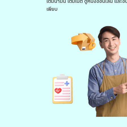
เติมน้ำมัน เติมเน็ต ดูหนังออนไลน์ และอื
เพียบ