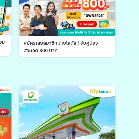
้อม
สมัครเลยสมาชิกมายโลตัส ! รับคูปอง
ส่วนลด 800 บาท
พีที 