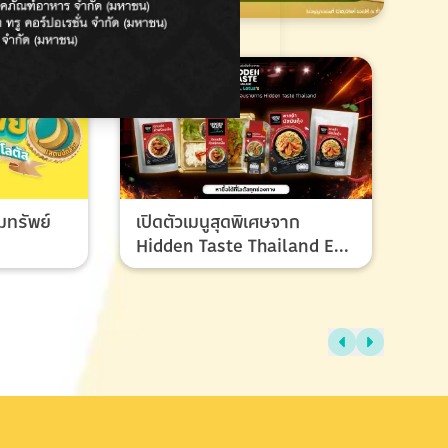
มทรัพย์
เปิดตัวเมนูสุดพิเศษจาก
Hidden Taste Thailand EP
8 เมนูของผู้ชนะและรองชนะ
เลิศ ที่ทุกคนรอคอย
ไทย
แรง
ช้อ
กรก