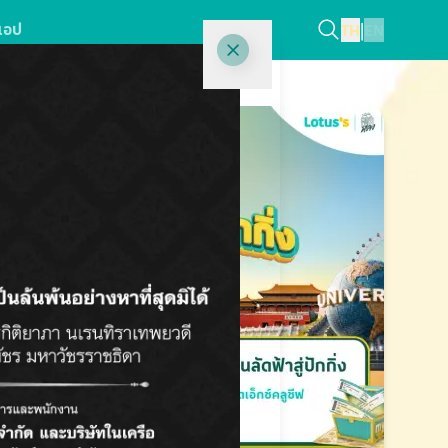
แอป
TH
|
EN