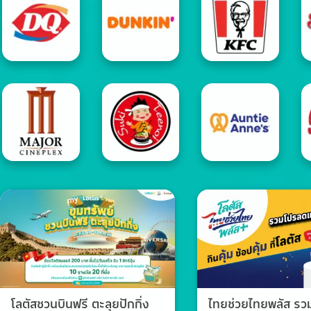
โลตัสชวนบินฟรี ตะลุยปักกิ่ง
ไทยช่วยไทยพลัส ร