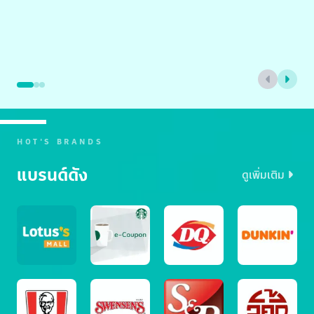
HOT'S BRANDS
แบรนด์ดัง
ดูเพิ่มเติม