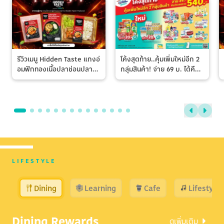
รีวิวเมนู Hidden Taste แกงอ่
โค้งสุดท้าย..คุ้มเพิ่มใหม่อีก 2
อมฟักทองเนื้อปลาช่อนปลาร้า
กลุ่มสินค้า! จ่าย 69 บ. ได้คืน
อีสานแท้ และ หมึกกรอบซอสไ
540 บ. (สิทธิพิเศษเฉพาะสมา
ข่เค็มไชยา จาก EP ล่าสุด เมนู
ชิกมายโลตัสเท่านั้น)
เด็ดที่โลตัส
LIFESTYLE
Dining
Learning
Cafe
Lifestyle
Dining Rewards
ดูเพิ่มเติม