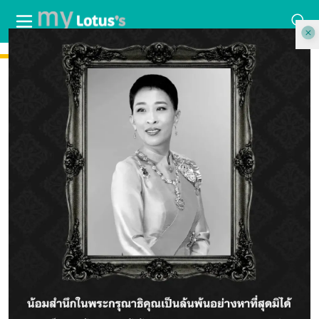
WHAT'S ON