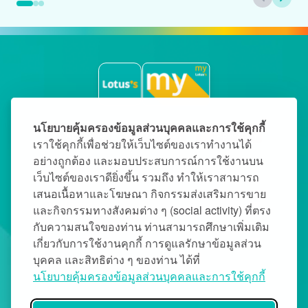
นโยบายคุ้มครองข้อมูลส่วนบุคคลและการใช้คุกกี้
เราใช้คุกกี้เพื่อช่วยให้เว็บไซต์ของเราทำงานได้
อย่างถูกต้อง และมอบประสบการณ์การใช้งานบน
my Lotus's
เว็บไซต์ของเราดียิ่งขึ้น รวมถึง ทำให้เราสามารถ
เสนอเนื้อหาและโฆษณา กิจกรรมส่งเสริมการขาย
ช้อปกับเรา
และกิจกรรมทางสังคมต่าง ๆ (social activity) ที่ตรง
กับความสนใจของท่าน ท่านสามารถศึกษาเพิ่มเติม
มาร่วมกับเรา
เกี่ยวกับการใช้งานคุกกี้ การดูแลรักษาข้อมูลส่วน
บุคคล และสิทธิต่าง ๆ ของท่าน ได้ที่
ติดต่อเรา
นโยบายคุ้มครองข้อมูลส่วนบุคคลและการใช้คุกกี้