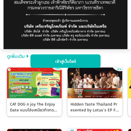
ชวนบินฟรี ตะลุยปักกิ่ง
“ชวนบินฟรี ตะลุยปักกิ่ง” ใบเสร็จจากการซื้อสินค้าหรือบริการ
ในโลตัสส์มอลล์ทั่วประเทศ หรือใช้บริการ SPARK EV ที่โลตัส โก
เฟรช ลุ้นรับแพ็กเกจทัวร์ปักกิ่ง Universal Studios Beijing 5
วัน 3 คืน จำนวน 10 รางวัล รางวัลละ 2 ที่นั่ง รวมมูลค่ากว่า
ดูเพิ่มเติม
เข้าสู่เว็บไซต์
1,020,000 บาท
CAT DOG n joy The Enjoy
Hidden Taste Thailand Pr
Date แบบโฮ่งเหมียวกิจกรรม
esented by Lotus's EP Fin
Top Spender & Lucky Fan
al