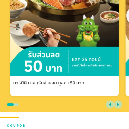
บาร์บีคิว แลกรับส่วนลด มูลค่า 50 บาท
COUPON