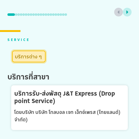
SERVICE
บริการต่าง ๆ
บริการที่สาขา
บริการรับ-ส่งพัสดุ J&T Express (Drop
point Service)
โดยบริษัท บริษัท โกลบอล เจท เอ็กช์เพรส (ไทยแลนด์)
จำกัด)