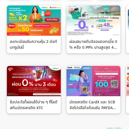
ลงทะเบียนรับความคุ้ม 2 ต่อกั
ผ่อนสบายกับอิออนดอกเบี้ย 0
บทรูมันนี่
% หรือ 0.99% นานสูงสุด 48
เดือน
ช้อปอะไรก็ผ่อนได้ง่าย ๆ ที่โลตั
บัตรเครดิต CardX และ SCB
สกับบัตรเครดิต KTC
จัดโปรฮีลใจต้อนรับ PAYDAY ใ
ห้คุณช้อปคุ้มๆ ที่ โลตัส ทุกสา
ขา และโลตัสออนไลน์