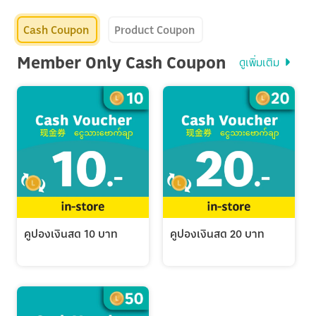
Cash Coupon
Product Coupon
Member Only Cash Coupon
ดูเพิ่มเติม
คูปองเงินสด 10 บาท
คูปองเงินสด 20 บาท