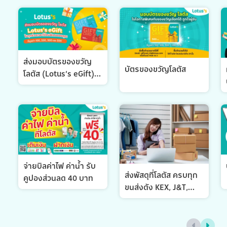
ส่งมอบบัตรของขวัญ
บัตรของขวัญโลตัส
โลตัส (Lotus’s eGift)
ให้คนพิเศษของคุณ ผ่าน
LINE GIFT ได้ตั้งแต่วันที่
15 พ.ค. 69 เป็นต้นไป
จ่ายบิลค่าไฟ ค่าน้ำ รับ
ส่งพัสดุที่โลตัส ครบทุก
คูปองส่วนลด 40 บาท
ขนส่งดัง KEX, J&T,
ไปรษณีย์ไทย เริ่มต้น
เพียง 21.-