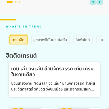
WHAT'S IN TREND
เทรนฮิต
สุขภาพดีกับมายโลตัส
ไลฟ์สไตล์
แนะนำ
ฮิตติดเทรนด์
เดิน เล่า วิ่ง เล่น ย่านจักรวรรดิ เที่ยวครบ
ในงานเดียว
ชวนเที่ยวงาน “เดิน เล่า วิ่ง เล่น” ย่านจักรวรรดิ สัมผัส
ประวัติศาสตร์ วิถีชีวิต วิ่งชมเมือง และกิจกรรมสนุก
ตลอดเดือน ก.ค.–ส.ค. 2569