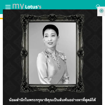
WHAT'S ON