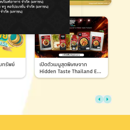
มทรัพย์
เปิดตัวเมนูสุดพิเศษจาก
Hidden Taste Thailand EP
8 เมนูของผู้ชนะและรองชนะ
เลิศ ที่ทุกคนรอคอย
ไทย
แรง
ช้อ
กรก