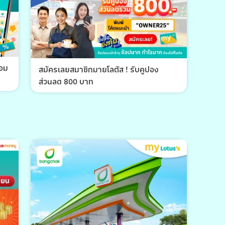
้อม
สมัครเลยสมาชิกมายโลตัส ! รับคูปอง
ส่วนลด 800 บาท
พีที 