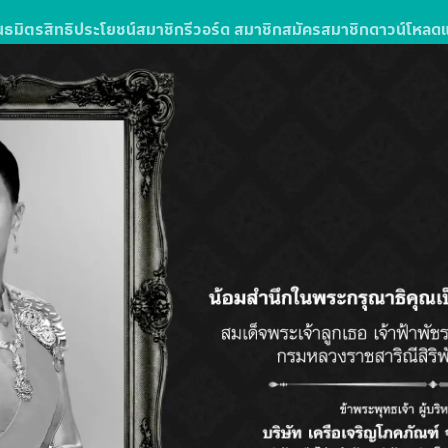
นธมิตร
สิทธิประโยชน์สมาชิก
รีวอร์ด สมาชิก
สมัครสมาชิก
ดาวน์โหลด
ง
รซื้อสินค้าหรือบริการในโลตัสส์มอลล์
ลตัส โกเฟรช ลุ้นรับแพ็กเกจทัวร์
วัน 3 คืน จำนวน 10 รางวัล รางวัลละ