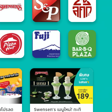
วมโปรลด
Swensen’s เมนูใหม่! กะทิ