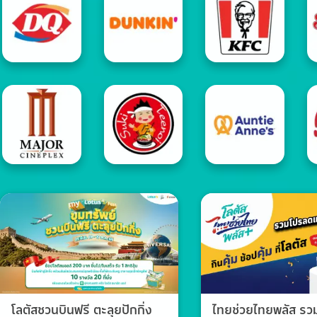
โลตัสชวนบินฟรี ตะลุยปักกิ่ง
ไทยช่วยไทยพลัส ร