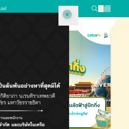
แอป
TH
|
EN