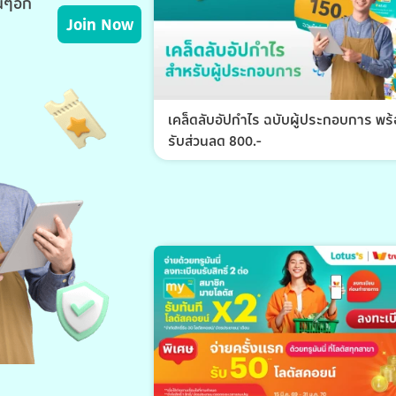
่นๆอีก
Join Now
เคล็ดลับอัปกำไร ฉบับผู้ประกอบการ พร
รับส่วนลด 800.-