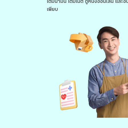
เติมน้ำมัน เติมเน็ต ดูหนังออนไลน์ และอื
เพียบ