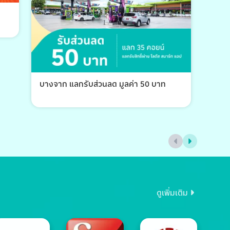
บางจาก แลกรับส่วนลด มูลค่า 50 บาท
บางจ
ดูเพิ่มเติม