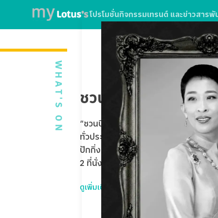
โปรโมชั่น
กิจกรรม
เทรนด์ และข่าวสาร
พั
WHAT'S ON
ชวนบินฟรี ตะลุยปักกิ่
“ชวนบินฟรี ตะลุยปักกิ่ง” ใบเสร็จจากกา
ทั่วประเทศ หรือใช้บริการ SPARK EV ที่โ
ปักกิ่ง Universal Studios Beijing 5 
2 ที่นั่ง รวมมูลค่ากว่า 1,020,000 บาท
ดูเพิ่มเติม