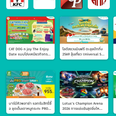
CAT DOG n joy The Enjoy
โลตัสชวนบินฟรี ตะลุยปักกิ่ง
Date แบบโฮ่งเหมียวกิจกรรม
2569 ลุ้นเที่ยว Universal Stu
Top Spender & Lucky Fan
dios Beijing ฟรี!
บาร์บีคิวพลาซ่า แลกรับสิทธิ์ซื้
Lotus’s Champion Arena
อ ชุดเต็มเตาหมูกระทะ PRO ร
2026 การแข่งขันสุดยิ่งใหญ่แ
าคา 955 บาท (จากปกติ 1,25
ห่งปี