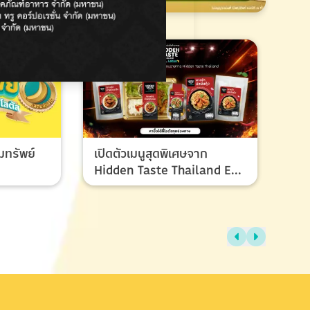
มทรัพย์
เปิดตัวเมนูสุดพิเศษจาก
Hidden Taste Thailand EP
8 เมนูของผู้ชนะและรองชนะ
เลิศ ที่ทุกคนรอคอย
ไทย
แรง
ช้อ
กรก