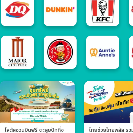
โลตัสชวนบินฟรี ตะลุยปักกิ่ง
ไทยช่วยไทยพลัส ร