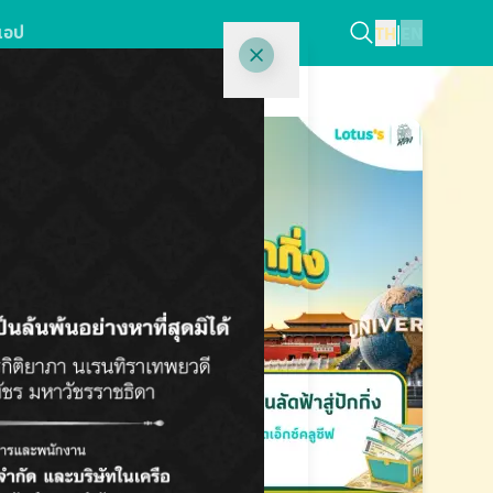
แอป
TH
|
EN