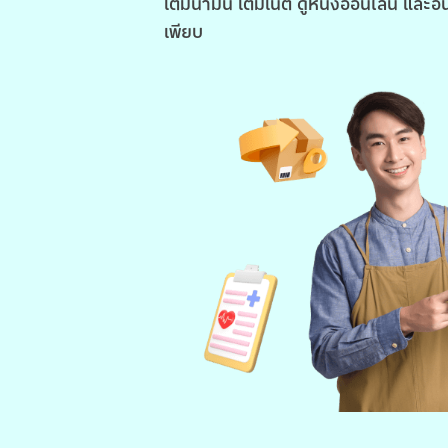
เติมน้ำมัน เติมเน็ต ดูหนังออนไลน์ และอื
เพียบ