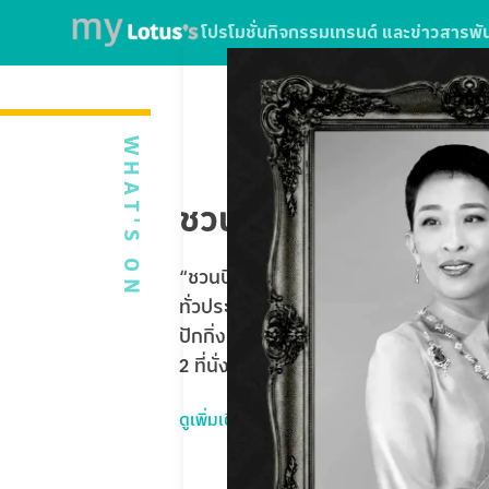
โปรโมชั่น
กิจกรรม
เทรนด์ และข่าวสาร
พั
WHAT'S ON
ชวนบินฟรี ตะลุยปักกิ่
“ชวนบินฟรี ตะลุยปักกิ่ง” ใบเสร็จจากกา
ทั่วประเทศ หรือใช้บริการ SPARK EV ที่โ
ปักกิ่ง Universal Studios Beijing 5 
2 ที่นั่ง รวมมูลค่ากว่า 1,020,000 บาท
ดูเพิ่มเติม