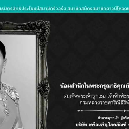
นธมิตร
สิทธิประโยชน์สมาชิก
รีวอร์ด สมาชิก
สมัครสมาชิก
ดาวน์โหลด
ง
รซื้อสินค้าหรือบริการในโลตัสส์มอลล์
ลตัส โกเฟรช ลุ้นรับแพ็กเกจทัวร์
วัน 3 คืน จำนวน 10 รางวัล รางวัลละ