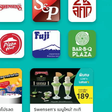
วมโปรลด
Swensen’s เมนูใหม่! กะทิ