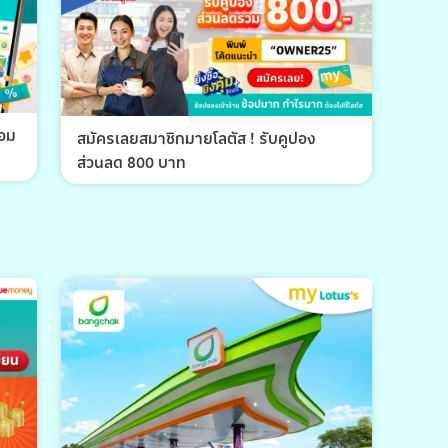
้อม
สมัครเลยสมาชิกมายโลตัส ! รับคูปอง
ส่วนลด 800 บาท
พีที 