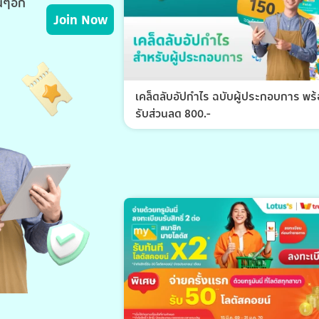
่นๆอีก
Join Now
เคล็ดลับอัปกำไร ฉบับผู้ประกอบการ พร
รับส่วนลด 800.-