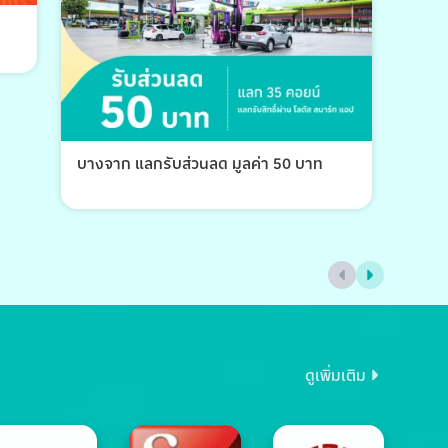
บางจาก แลกรับส่วนลด มูลค่า 50 บาท
บางจ
ดูเพิ่มเติม