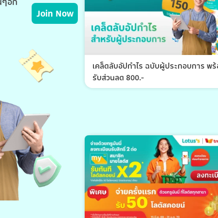
่นๆอีก
Join Now
เคล็ดลับอัปกำไร ฉบับผู้ประกอบการ พร
รับส่วนลด 800.-