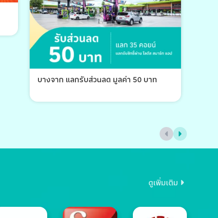
บางจาก แลกรับส่วนลด มูลค่า 50 บาท
บางจ
ดูเพิ่มเติม