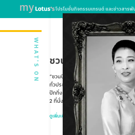
โปรโมชั่น
กิจกรรม
เทรนด์ และข่าวสาร
พั
WHAT'S ON
ชวนบินฟรี ตะลุยปักกิ่
“ชวนบินฟรี ตะลุยปักกิ่ง” ใบเสร็จจากกา
ทั่วประเทศ หรือใช้บริการ SPARK EV ที่โ
ปักกิ่ง Universal Studios Beijing 5 
2 ที่นั่ง รวมมูลค่ากว่า 1,020,000 บาท
ดูเพิ่มเติม