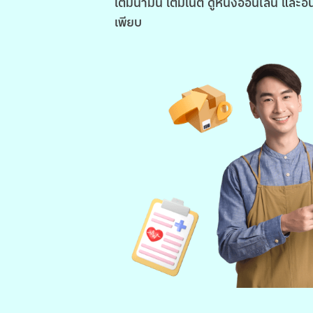
เติมน้ำมัน เติมเน็ต ดูหนังออนไลน์ และอื
เพียบ