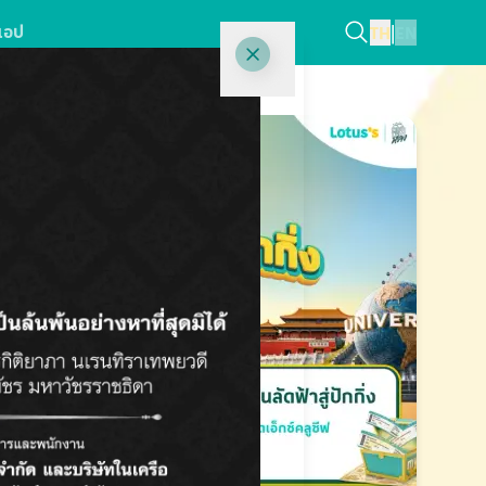
แอป
TH
|
EN