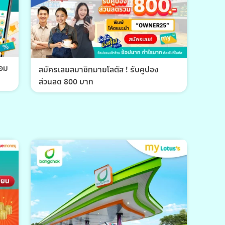
้อม
สมัครเลยสมาชิกมายโลตัส ! รับคูปอง
ส่วนลด 800 บาท
พีที 