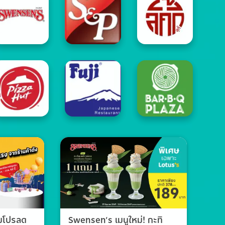
วมโปรลด
Swensen’s เมนูใหม่! กะทิ