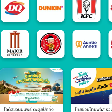
โลตัสชวนบินฟรี ตะลุยปักกิ่ง
ไทยช่วยไทยพลัส ร