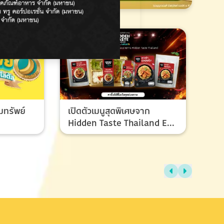
มทรัพย์
เปิดตัวเมนูสุดพิเศษจาก
Hidden Taste Thailand EP
8 เมนูของผู้ชนะและรองชนะ
เลิศ ที่ทุกคนรอคอย
ไทย
แรง
ช้อ
กรก