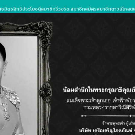
นธมิตร
สิทธิประโยชน์สมาชิก
รีวอร์ด สมาชิก
สมัครสมาชิก
ดาวน์โหลด
ง
รซื้อสินค้าหรือบริการในโลตัสส์มอลล์
ลตัส โกเฟรช ลุ้นรับแพ็กเกจทัวร์
วัน 3 คืน จำนวน 10 รางวัล รางวัลละ