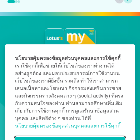
นโยบายคุ้มครองข้อมูลส่วนบุคคลและการใช้คุกกี้
เราใช้คุกกี้เพื่อช่วยให้เว็บไซต์ของเราทำงานได้
อย่างถูกต้อง และมอบประสบการณ์การใช้งานบน
my Lotus's
เว็บไซต์ของเราดียิ่งขึ้น รวมถึง ทำให้เราสามารถ
เสนอเนื้อหาและโฆษณา กิจกรรมส่งเสริมการขาย
ช้อปกับเรา
และกิจกรรมทางสังคมต่าง ๆ (social activity) ที่ตรง
กับความสนใจของท่าน ท่านสามารถศึกษาเพิ่มเติม
มาร่วมกับเรา
เกี่ยวกับการใช้งานคุกกี้ การดูแลรักษาข้อมูลส่วน
บุคคล และสิทธิต่าง ๆ ของท่าน ได้ที่
ติดต่อเรา
นโยบายคุ้มครองข้อมูลส่วนบุคคลและการใช้คุกกี้