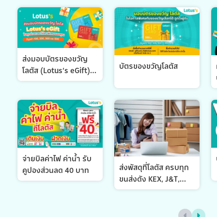
ส่งมอบบัตรของขวัญ
บัตรของขวัญโลตัส
โลตัส (Lotus’s eGift)
ให้คนพิเศษของคุณ ผ่าน
LINE GIFT ได้ตั้งแต่วันที่
15 พ.ค. 69 เป็นต้นไป
จ่ายบิลค่าไฟ ค่าน้ำ รับ
ส่งพัสดุที่โลตัส ครบทุก
คูปองส่วนลด 40 บาท
ขนส่งดัง KEX, J&T,
ไปรษณีย์ไทย เริ่มต้น
เพียง 21.-