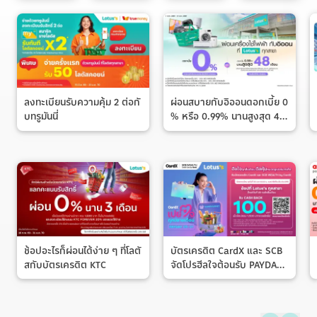
ลงทะเบียนรับความคุ้ม 2 ต่อกั
ผ่อนสบายกับอิออนดอกเบี้ย 0
บทรูมันนี่
% หรือ 0.99% นานสูงสุด 48
เดือน
ช้อปอะไรก็ผ่อนได้ง่าย ๆ ที่โลตั
บัตรเครดิต CardX และ SCB
สกับบัตรเครดิต KTC
จัดโปรฮีลใจต้อนรับ PAYDAY ใ
ห้คุณช้อปคุ้มๆ ที่ โลตัส ทุกสา
ขา และโลตัสออนไลน์