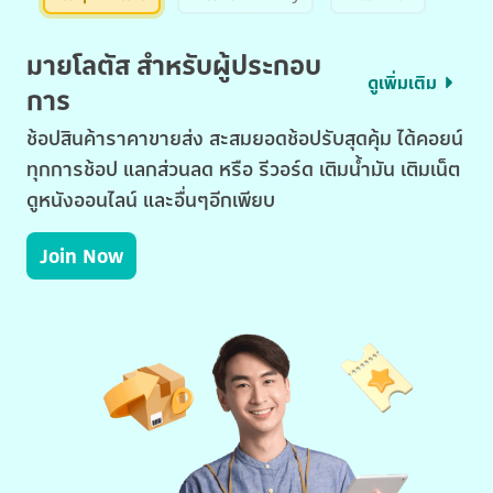
มายโลตัส สำหรับผู้ประกอบ
ดูเพิ่มเติม
การ
ช้อปสินค้าราคาขายส่ง สะสมยอดช้อปรับสุดคุ้ม ได้คอยน์
ทุกการช้อป แลกส่วนลด หรือ รีวอร์ด เติมน้ำมัน เติมเน็ต
ดูหนังออนไลน์ และอื่นๆอีกเพียบ
Join Now