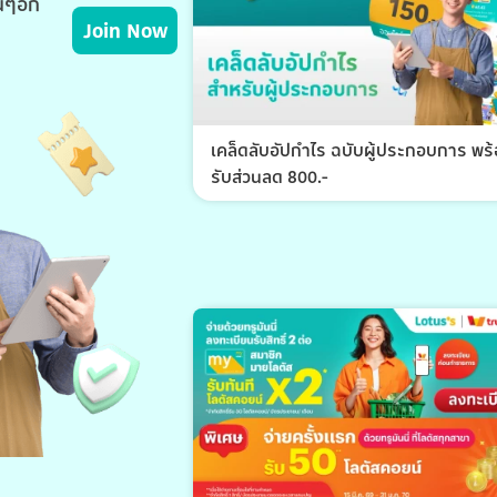
่นๆอีก
Join Now
เคล็ดลับอัปกำไร ฉบับผู้ประกอบการ พร
รับส่วนลด 800.-