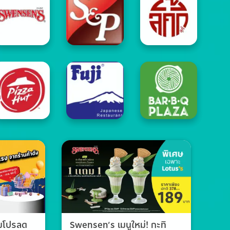
วมโปรลด
Swensen’s เมนูใหม่! กะทิ