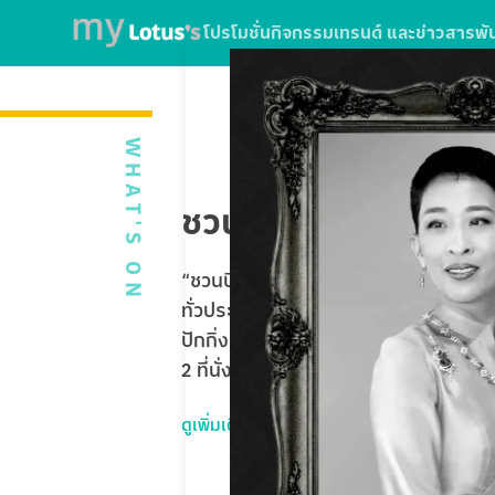
โปรโมชั่น
กิจกรรม
เทรนด์ และข่าวสาร
พั
WHAT'S ON
ชวนบินฟรี ตะลุยปักกิ่
“ชวนบินฟรี ตะลุยปักกิ่ง” ใบเสร็จจากกา
ทั่วประเทศ หรือใช้บริการ SPARK EV ที่โ
ปักกิ่ง Universal Studios Beijing 5 
2 ที่นั่ง รวมมูลค่ากว่า 1,020,000 บาท
ดูเพิ่มเติม