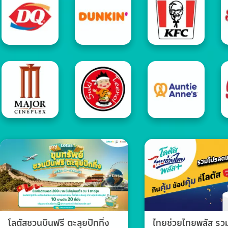
โลตัสชวนบินฟรี ตะลุยปักกิ่ง
ไทยช่วยไทยพลัส ร