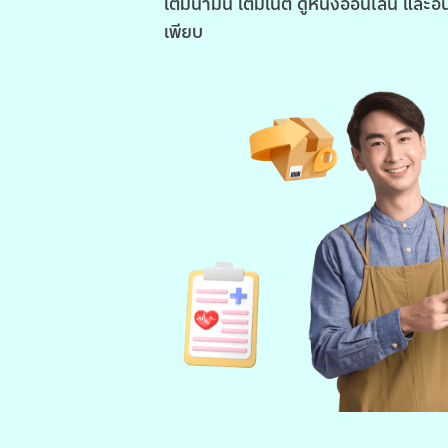
เติมน้ำมัน เติมเน็ต ดูหนังออนไลน์ และอื
เพียบ