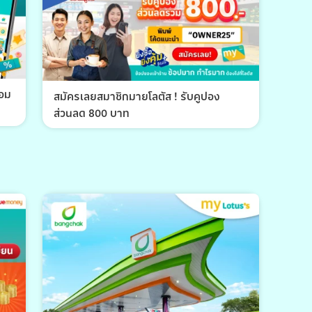
้อม
สมัครเลยสมาชิกมายโลตัส ! รับคูปอง
ส่วนลด 800 บาท
พีที 