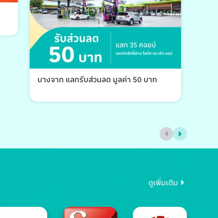
บางจาก แลกรับส่วนลด มูลค่า 50 บาท
บางจ
ดูเพิ่มเติม