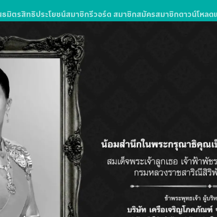
นธมิตร
สิทธิประโยชน์สมาชิก
รีวอร์ด สมาชิก
สมัครสมาชิก
ดาวน์โหลด
ง
รซื้อสินค้าหรือบริการในโลตัสส์มอลล์
ลตัส โกเฟรช ลุ้นรับแพ็กเกจทัวร์
วัน 3 คืน จำนวน 10 รางวัล รางวัลละ