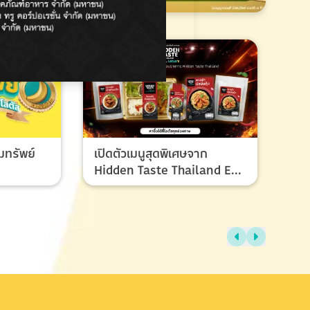
มทรัพย์
เปิดตัวเมนูสุดพิเศษจาก
Hidden Taste Thailand EP
8 เมนูของผู้ชนะและรองชนะ
เลิศ ที่ทุกคนรอคอย
ไทย
แรง
ช้อ
กรก