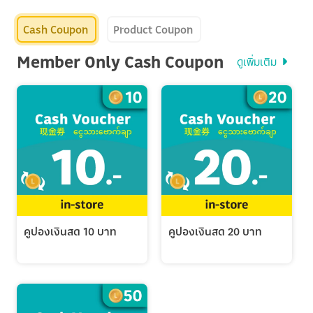
Cash Coupon
Product Coupon
Member Only Cash Coupon
ดูเพิ่มเติม
คูปองเงินสด 10 บาท
คูปองเงินสด 20 บาท