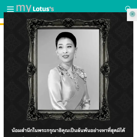
WHAT'S ON