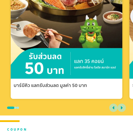
บาร์บีคิว แลกรับส่วนลด มูลค่า 50 บาท
COUPON