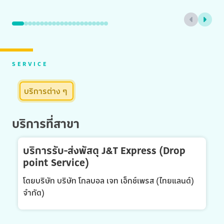
SERVICE
บริการต่าง ๆ
บริการที่สาขา
บริการรับ-ส่งพัสดุ J&T Express (Drop
point Service)
โดยบริษัท บริษัท โกลบอล เจท เอ็กช์เพรส (ไทยแลนด์)
จำกัด)