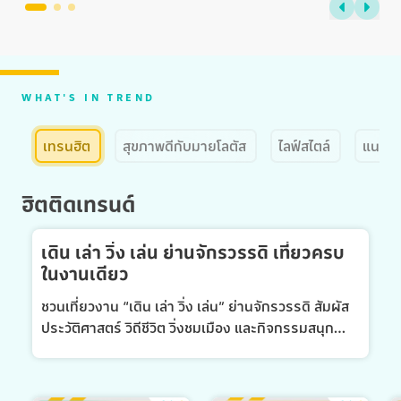
WHAT'S IN TREND
เทรนฮิต
สุขภาพดีกับมายโลตัส
ไลฟ์สไตล์
แนะนำ
ฮิตติดเทรนด์
เดิน เล่า วิ่ง เล่น ย่านจักรวรรดิ เที่ยวครบ
ในงานเดียว
ชวนเที่ยวงาน “เดิน เล่า วิ่ง เล่น” ย่านจักรวรรดิ สัมผัส
ประวัติศาสตร์ วิถีชีวิต วิ่งชมเมือง และกิจกรรมสนุก
ตลอดเดือน ก.ค.–ส.ค. 2569