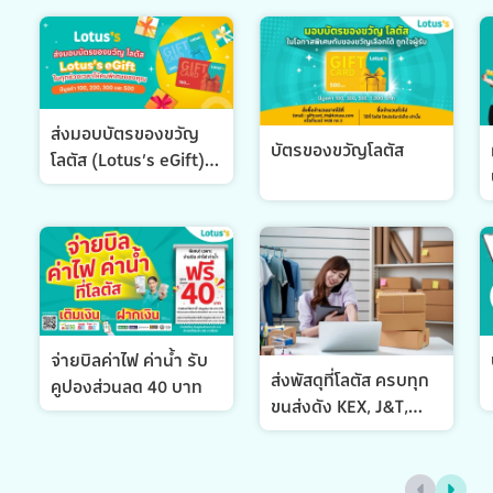
ส่งมอบบัตรของขวัญ
บัตรของขวัญโลตัส
โลตัส (Lotus’s eGift)
ให้คนพิเศษของคุณ ผ่าน
LINE GIFT ได้ตั้งแต่วันที่
15 พ.ค. 69 เป็นต้นไป
จ่ายบิลค่าไฟ ค่าน้ำ รับ
ส่งพัสดุที่โลตัส ครบทุก
คูปองส่วนลด 40 บาท
ขนส่งดัง KEX, J&T,
ไปรษณีย์ไทย เริ่มต้น
เพียง 21.-