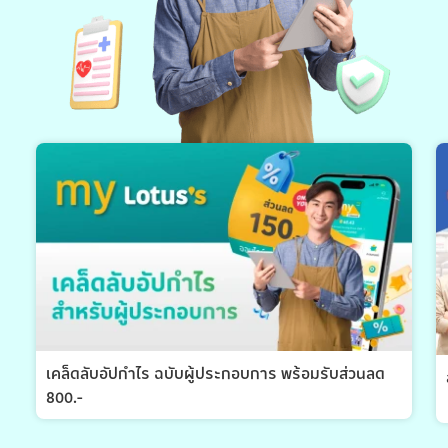
เคล็ดลับอัปกำไร ฉบับผู้ประกอบการ พร้อมรับส่วนลด
800.-