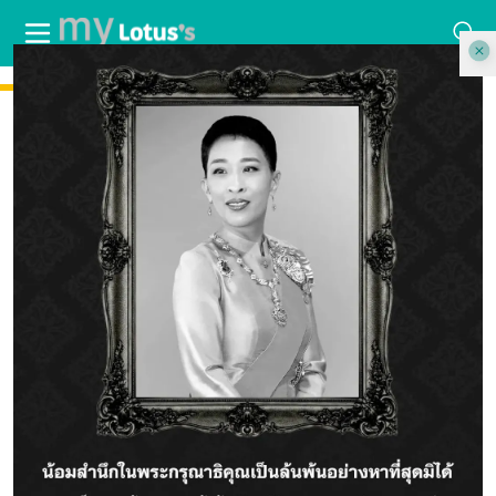
WHAT'S ON