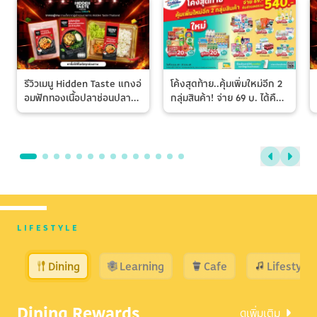
รีวิวเมนู Hidden Taste แกงอ่
โค้งสุดท้าย..คุ้มเพิ่มใหม่อีก 2
อมฟักทองเนื้อปลาช่อนปลาร้า
กลุ่มสินค้า! จ่าย 69 บ. ได้คืน
อีสานแท้ และ หมึกกรอบซอสไ
540 บ. (สิทธิพิเศษเฉพาะสมา
ข่เค็มไชยา จาก EP ล่าสุด เมนู
ชิกมายโลตัสเท่านั้น)
เด็ดที่โลตัส
LIFESTYLE
Dining
Learning
Cafe
Lifestyle
Dining Rewards
ดูเพิ่มเติม