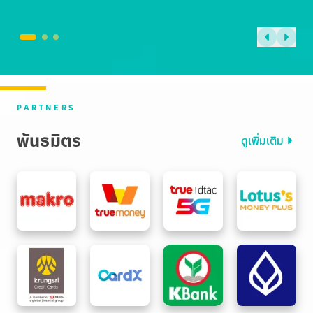
9 บาท)
PARTNERS
พันธมิตร
ดูเพิ่มเติม