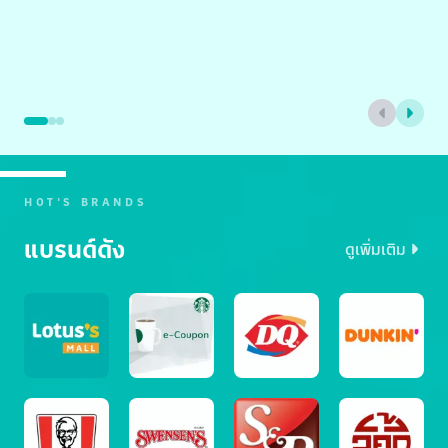
HOT'S BRANDS
แบรนด์ดัง
ดูเพิ่มเติม