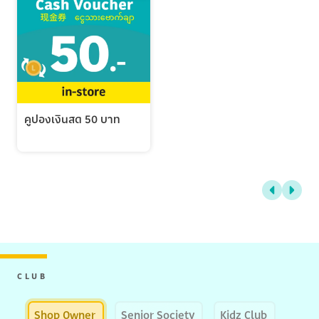
คูปองเงินสด 50 บาท
CLUB
Shop Owner
Senior Society
Kidz Club