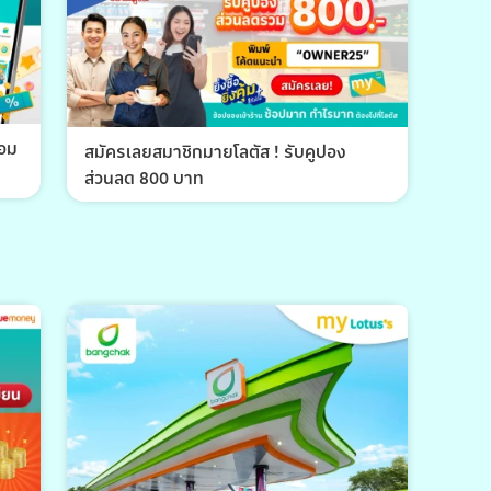
้อม
สมัครเลยสมาชิกมายโลตัส ! รับคูปอง
ส่วนลด 800 บาท
พีที 