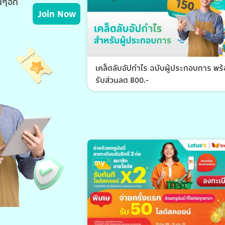
่นๆอีก
Join Now
เคล็ดลับอัปกำไร ฉบับผู้ประกอบการ พร
รับส่วนลด 800.-