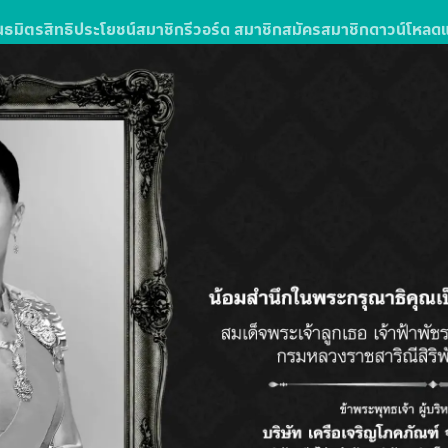
นธมิตร
สิทธิประโยชน์สมาชิก
รีวอร์ด สมาชิก
สมัครสมาชิก
ดาวน์โหลด
ง
รซื้อสินค้าหรือบริการในโลตัสส์มอลล์
ลตัส โกเฟรช ลุ้นรับแพ็กเกจทัวร์
วัน 3 คืน จำนวน 10 รางวัล รางวัลละ