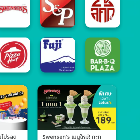
วมโปรลด
Swensen’s เมนูใหม่! กะทิ