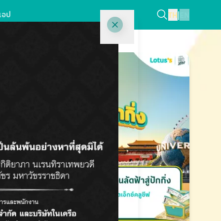
แอป
TH
|
EN