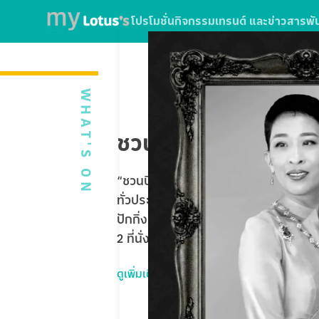
โปรโมชั่น
กิจกรรม
เทรนด์ และข่าวสาร
พั
WHAT'S ON
ชวนบินฟรี ตะลุยปักกิ่
“ชวนบินฟรี ตะลุยปักกิ่ง” ใบเสร็จจากกา
ทั่วประเทศ หรือใช้บริการ SPARK EV ที่โ
ปักกิ่ง Universal Studios Beijing 5 
2 ที่นั่ง รวมมูลค่ากว่า 1,020,000 บาท
ดูเพิ่มเติม