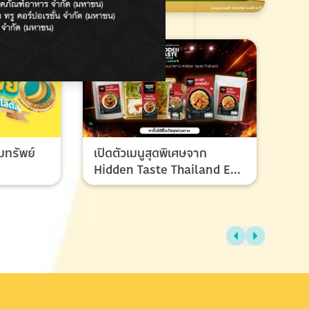
มทรัพย์
เปิดตัวเมนูสุดพิเศษจาก
Hidden Taste Thailand EP
8 เมนูของผู้ชนะและรองชนะ
เลิศ ที่ทุกคนรอคอย
ไทย
แรง
ช้อ
กรก