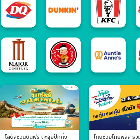
โลตัสชวนบินฟรี ตะลุยปักกิ่ง
ไทยช่วยไทยพลัส ร