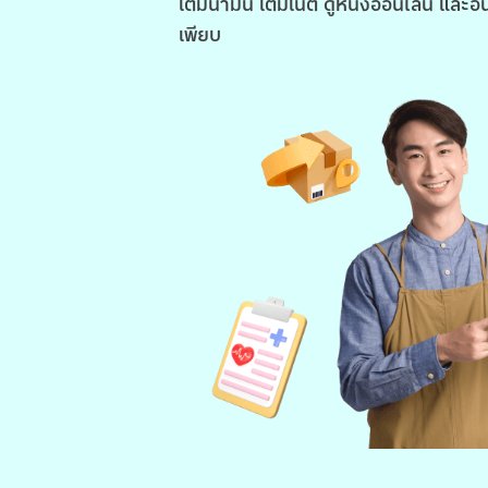
เติมน้ำมัน เติมเน็ต ดูหนังออนไลน์ และอื
เพียบ