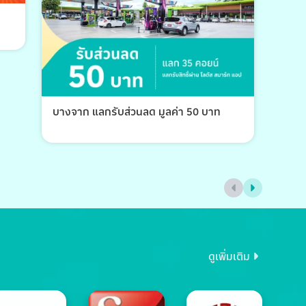
บางจาก แลกรับส่วนลด มูลค่า 50 บาท
บางจ
ดูเพิ่มเติม