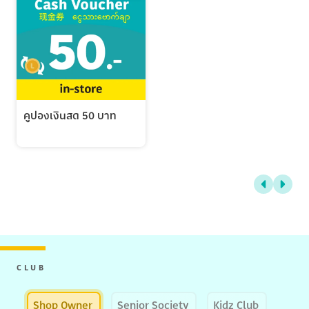
คูปองเงินสด 50 บาท
CLUB
Shop Owner
Senior Society
Kidz Club