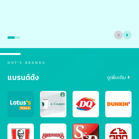
HOT'S BRANDS
แบรนด์ดัง
ดูเพิ่มเติม