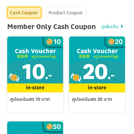
Cash Coupon
Product Coupon
Member Only Cash Coupon
ดูเพิ่มเติม
คูปองเงินสด 10 บาท
คูปองเงินสด 20 บาท