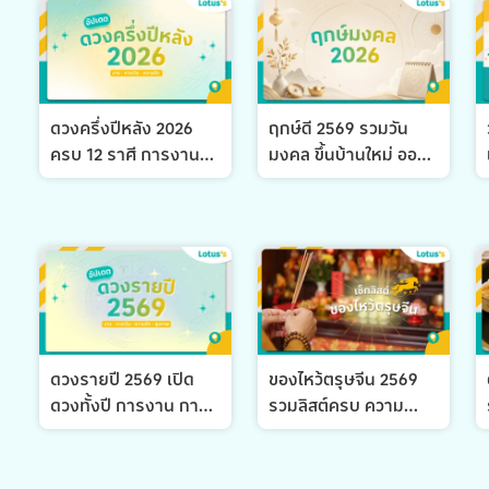
ดวงครึ่งปีหลัง 2026
ฤกษ์ดี 2569 รวมวัน
ครบ 12 ราศี การงาน
มงคล ขึ้นบ้านใหม่ ออก
เงิน ความรัก
รถ เริ่มธุรกิจ
ดวงรายปี 2569 เปิด
ของไหว้ตรุษจีน 2569
ดวงทั้งปี การงาน การ
รวมลิสต์ครบ ความ
เงิน ความรัก และ
หมายมงคลและวิธีจัด
สุขภาพ
โต๊ะไหว้