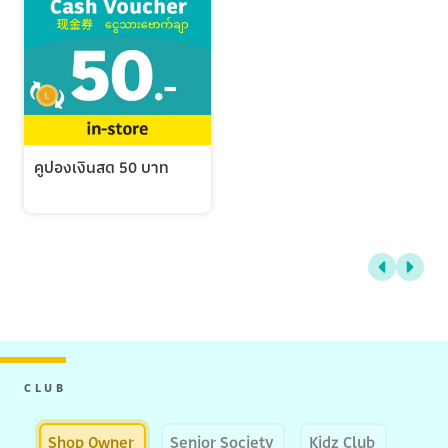
คูปองเงินสด 50 บาท
CLUB
Shop Owner
Senior Society
Kidz Club