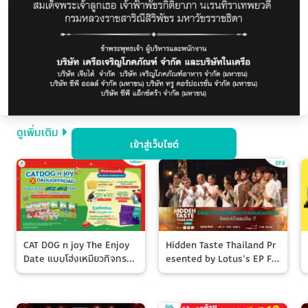
ชวนบินฟรี ตะลุยปักกิ่ง
“ชวนบินฟรี ตะลุยปักกิ่ง” ใบเสร็จจากการซื้อสินค้าหรือบริการ
ในโลตัสส์มอลล์ทั่วประเทศ หรือใช้บริการ SPARK EV ที่โลตัส โก
เฟรช ลุ้นรับแพ็กเกจทัวร์ปักกิ่ง Universal Studios Beijing 5
วัน 3 คืน จำนวน 10 รางวัล รางวัลละ 2 ที่นั่ง รวมมูลค่ากว่า
ดูเพิ่มเติม
เข้าสู่เว็บไซต์
1,020,000 บาท
CAT DOG n joy The Enjoy
Hidden Taste Thailand Pr
Date แบบโฮ่งเหมียวกิจกรรม
esented by Lotus's EP Fin
Top Spender & Lucky Fan
al