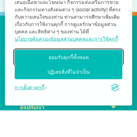
เสนอเนื้อหาและโฆษณา กิจกรรมส่งเสริมการขาย
และกิจกรรมทางสังคมต่าง ๆ (social activity) ที่ตรง
กับความสนใจของท่าน ท่านสามารถศึกษาเพิ่มเติม
เกี่ยวกับการใช้งานคุกกี้ การดูแลรักษาข้อมูลส่วน
บุคคล และสิทธิต่าง ๆ ของท่าน ได้ที่
นโยบายคุ้มครองข้อมูลส่วนบุคคลและการใช้คุกกี้
ยอมรับคุกกี้ทั้งหมด
ปฏิเสธสิ่งที่ไม่จำเป็น
Lotus's
การตั้งค่าคุกกี้
my Lotus's
ช้อปกับเรา
มาร่วมกับเรา