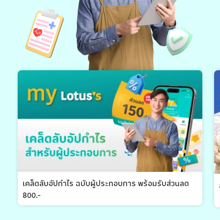
เคล็ดลับอัปกำไร ฉบับผู้ประกอบการ พร้อมรับส่วนลด
800.-