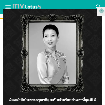
WHAT'S ON