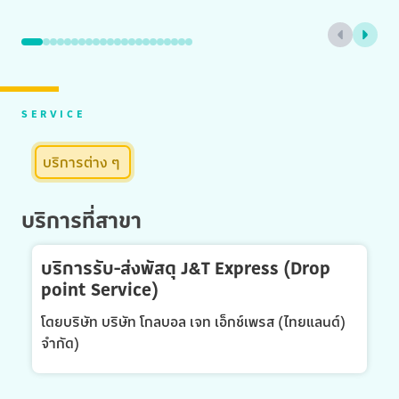
SERVICE
บริการต่าง ๆ
บริการที่สาขา
บริการรับ-ส่งพัสดุ J&T Express (Drop
point Service)
โดยบริษัท บริษัท โกลบอล เจท เอ็กช์เพรส (ไทยแลนด์)
จำกัด)