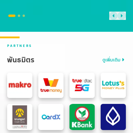
9 บาท)
PARTNERS
พันธมิตร
ดูเพิ่มเติม