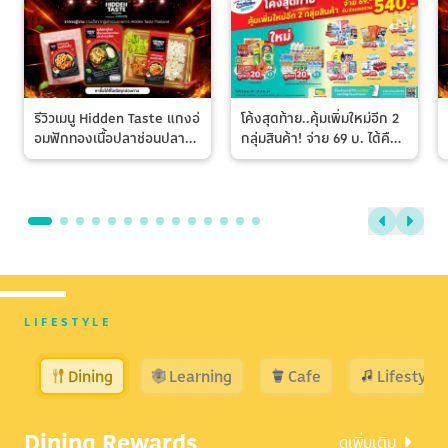
รีวิวเมนู Hidden Taste แกงอ่
โค้งสุดท้าย..คุ้มเพิ่มใหม่อีก 2
อมฟักทองเนื้อปลาช่อนปลาร้า
กลุ่มสินค้า! จ่าย 69 บ. ได้คืน
อีสานแท้ และ หมึกกรอบซอสไ
540 บ. (สิทธิพิเศษเฉพาะสมา
ข่เค็มไชยา จาก EP ล่าสุด เมนู
ชิกมายโลตัสเท่านั้น)
เด็ดที่โลตัส
LIFESTYLE
Dining
Learning
Cafe
Lifestyle
Dining Rewards
ดูเพิ่มเติม