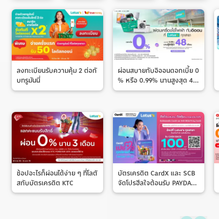
ลงทะเบียนรับความคุ้ม 2 ต่อกั
ผ่อนสบายกับอิออนดอกเบี้ย 0
บทรูมันนี่
% หรือ 0.99% นานสูงสุด 48
เดือน
ช้อปอะไรก็ผ่อนได้ง่าย ๆ ที่โลตั
บัตรเครดิต CardX และ SCB
สกับบัตรเครดิต KTC
จัดโปรฮีลใจต้อนรับ PAYDAY ใ
ห้คุณช้อปคุ้มๆ ที่ โลตัส ทุกสา
ขา และโลตัสออนไลน์