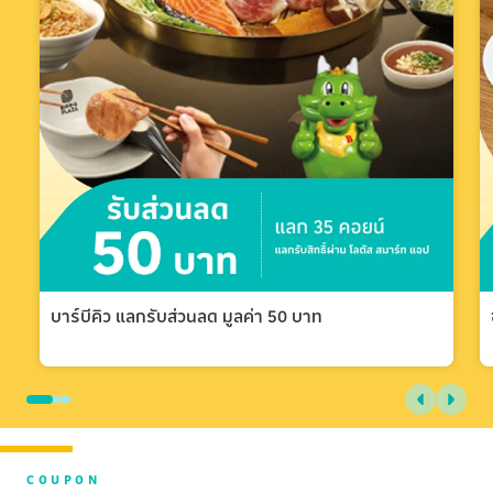
บาร์บีคิว แลกรับส่วนลด มูลค่า 50 บาท
COUPON