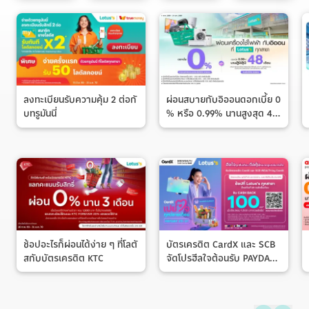
ลงทะเบียนรับความคุ้ม 2 ต่อกั
ผ่อนสบายกับอิออนดอกเบี้ย 0
บทรูมันนี่
% หรือ 0.99% นานสูงสุด 48
เดือน
ช้อปอะไรก็ผ่อนได้ง่าย ๆ ที่โลตั
บัตรเครดิต CardX และ SCB
สกับบัตรเครดิต KTC
จัดโปรฮีลใจต้อนรับ PAYDAY ใ
ห้คุณช้อปคุ้มๆ ที่ โลตัส ทุกสา
ขา และโลตัสออนไลน์