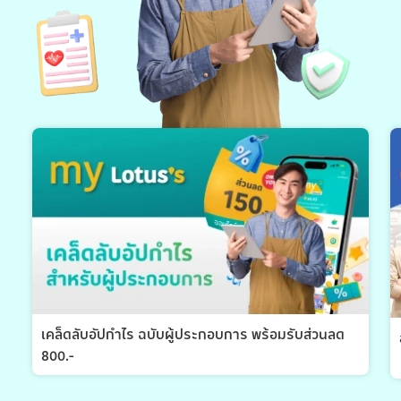
เคล็ดลับอัปกำไร ฉบับผู้ประกอบการ พร้อมรับส่วนลด
800.-