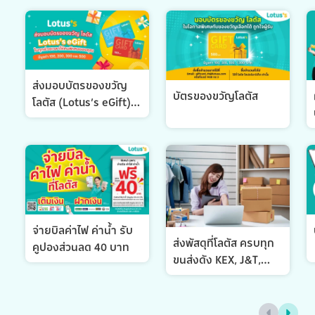
ส่งมอบบัตรของขวัญ
บัตรของขวัญโลตัส
โลตัส (Lotus’s eGift)
ให้คนพิเศษของคุณ ผ่าน
LINE GIFT ได้ตั้งแต่วันที่
15 พ.ค. 69 เป็นต้นไป
จ่ายบิลค่าไฟ ค่าน้ำ รับ
ส่งพัสดุที่โลตัส ครบทุก
คูปองส่วนลด 40 บาท
ขนส่งดัง KEX, J&T,
ไปรษณีย์ไทย เริ่มต้น
เพียง 21.-