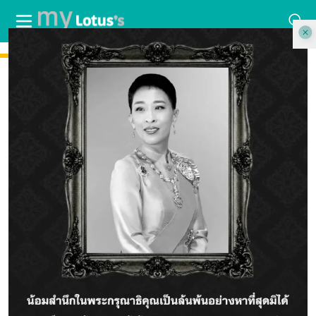
WHAT'S ON