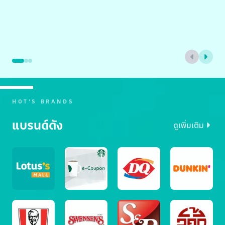
HOT'S BRANDS
แบรนด์ดัง
ดูเพิ่มเติม