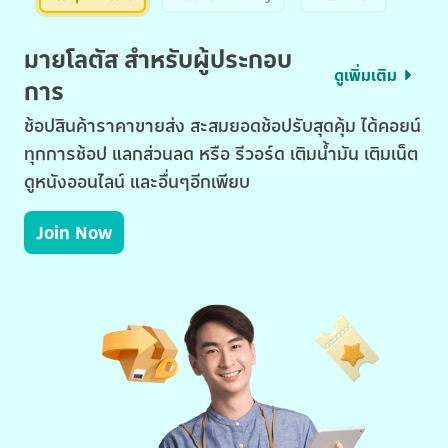
มายโลตัส สำหรับผู้ประกอบ
ดูเพิ่มเติม
การ
ช้อปสินค้าราคาขายส่ง สะสมยอดช้อปรับสุดคุ้ม ได้คอยน์
ทุกการช้อป แลกส่วนลด หรือ รีวอร์ด เติมน้ำมัน เติมเน็ต
ดูหนังออนไลน์ และอื่นๆอีกเพียบ
Join Now