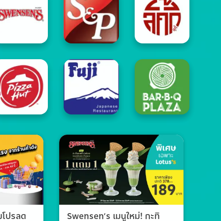
วมโปรลด
Swensen’s เมนูใหม่! กะทิ