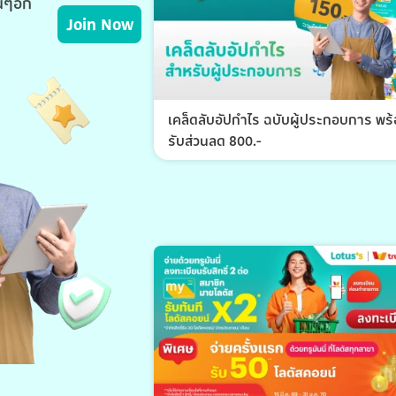
่นๆอีก
Join Now
เคล็ดลับอัปกำไร ฉบับผู้ประกอบการ พร
รับส่วนลด 800.-