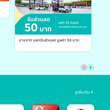
บางจาก แลกรับส่วนลด มูลค่า 50 บาท
บางจ
ดูเพิ่มเติม