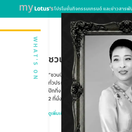
โปรโมชั่น
กิจกรรม
เทรนด์ และข่าวสาร
พั
WHAT'S ON
ชวนบินฟรี ตะลุยปักกิ่
“ชวนบินฟรี ตะลุยปักกิ่ง” ใบเสร็จจากกา
ทั่วประเทศ หรือใช้บริการ SPARK EV ที่โ
ปักกิ่ง Universal Studios Beijing 5 
2 ที่นั่ง รวมมูลค่ากว่า 1,020,000 บาท
ดูเพิ่มเติม