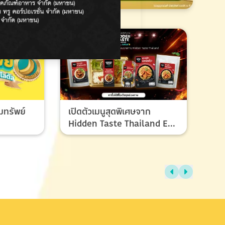
มทรัพย์
เปิดตัวเมนูสุดพิเศษจาก
Hidden Taste Thailand EP
8 เมนูของผู้ชนะและรองชนะ
เลิศ ที่ทุกคนรอคอย
ไทย
แรง
ช้อ
กรก