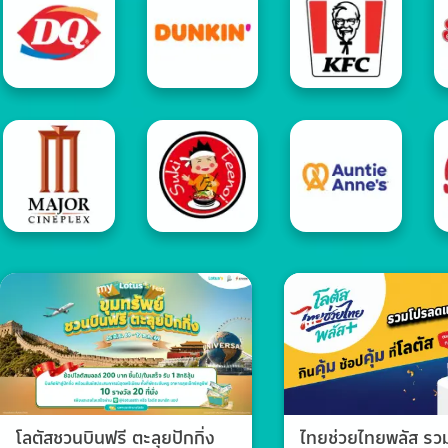
โลตัสชวนบินฟรี ตะลุยปักกิ่ง
ไทยช่วยไทยพลัส ร