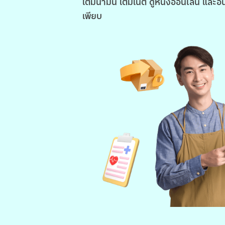
เติมน้ำมัน เติมเน็ต ดูหนังออนไลน์ และอื
เพียบ