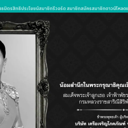
นธมิตร
สิทธิประโยชน์สมาชิก
รีวอร์ด สมาชิก
สมัครสมาชิก
ดาวน์โหลด
ง
รซื้อสินค้าหรือบริการในโลตัสส์มอลล์
ลตัส โกเฟรช ลุ้นรับแพ็กเกจทัวร์
วัน 3 คืน จำนวน 10 รางวัล รางวัลละ