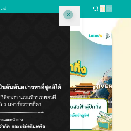
แอป
TH
|
EN