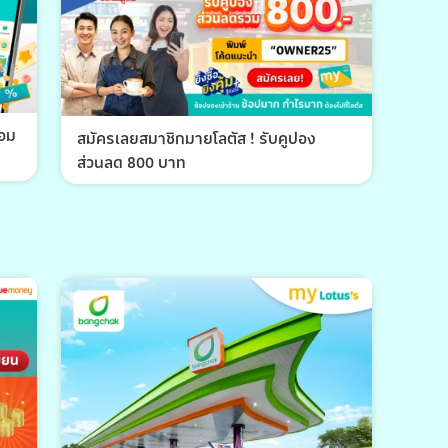
้อม
สมัครเลยสมาชิกมายโลตัส ! รับคูปอง
ส่วนลด 800 บาท
พีที 