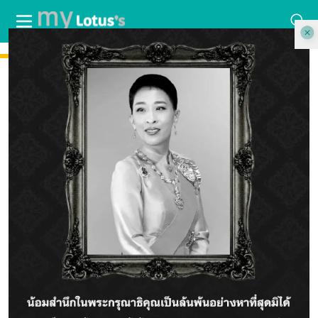
WHAT'S ON