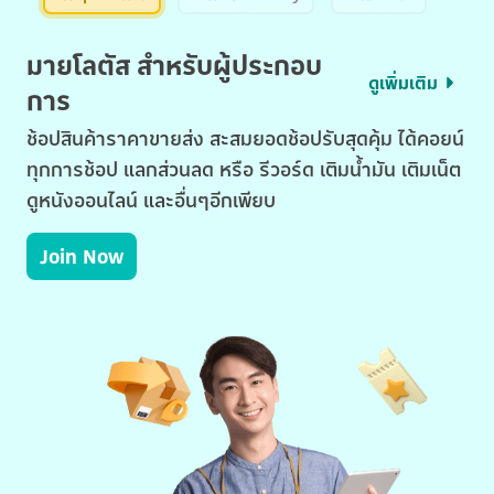
มายโลตัส สำหรับผู้ประกอบ
ดูเพิ่มเติม
การ
ช้อปสินค้าราคาขายส่ง สะสมยอดช้อปรับสุดคุ้ม ได้คอยน์
ทุกการช้อป แลกส่วนลด หรือ รีวอร์ด เติมน้ำมัน เติมเน็ต
ดูหนังออนไลน์ และอื่นๆอีกเพียบ
Join Now