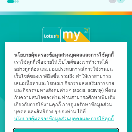
นโยบายคุ้มครองข้อมูลส่วนบุคคลและการใช้คุกกี้
เราใช้คุกกี้เพื่อช่วยให้เว็บไซต์ของเราทำงานได้
อย่างถูกต้อง และมอบประสบการณ์การใช้งานบน
my Lotus's
เว็บไซต์ของเราดียิ่งขึ้น รวมถึง ทำให้เราสามารถ
เสนอเนื้อหาและโฆษณา กิจกรรมส่งเสริมการขาย
ช้อปกับเรา
และกิจกรรมทางสังคมต่าง ๆ (social activity) ที่ตรง
กับความสนใจของท่าน ท่านสามารถศึกษาเพิ่มเติม
มาร่วมกับเรา
เกี่ยวกับการใช้งานคุกกี้ การดูแลรักษาข้อมูลส่วน
บุคคล และสิทธิต่าง ๆ ของท่าน ได้ที่
ติดต่อเรา
นโยบายคุ้มครองข้อมูลส่วนบุคคลและการใช้คุกกี้