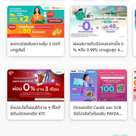
ลงทะเบียนรับความคุ้ม 2 ต่อกั
ผ่อนสบายกับอิออนดอกเบี้ย 0
บทรูมันนี่
% หรือ 0.99% นานสูงสุด 48
เดือน
ช้อปอะไรก็ผ่อนได้ง่าย ๆ ที่โลตั
บัตรเครดิต CardX และ SCB
สกับบัตรเครดิต KTC
จัดโปรฮีลใจต้อนรับ PAYDAY ใ
ห้คุณช้อปคุ้มๆ ที่ โลตัส ทุกสา
ขา และโลตัสออนไลน์