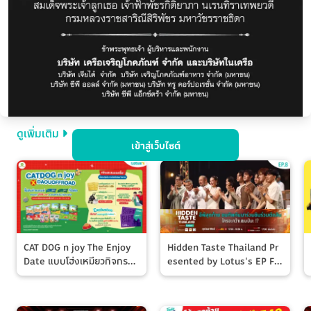
ชวนบินฟรี ตะลุยปักกิ่ง
“ชวนบินฟรี ตะลุยปักกิ่ง” ใบเสร็จจากการซื้อสินค้าหรือบริการ
ในโลตัสส์มอลล์ทั่วประเทศ หรือใช้บริการ SPARK EV ที่โลตัส โก
เฟรช ลุ้นรับแพ็กเกจทัวร์ปักกิ่ง Universal Studios Beijing 5
วัน 3 คืน จำนวน 10 รางวัล รางวัลละ 2 ที่นั่ง รวมมูลค่ากว่า
ดูเพิ่มเติม
เข้าสู่เว็บไซต์
1,020,000 บาท
CAT DOG n joy The Enjoy
Hidden Taste Thailand Pr
Date แบบโฮ่งเหมียวกิจกรรม
esented by Lotus's EP Fin
Top Spender & Lucky Fan
al