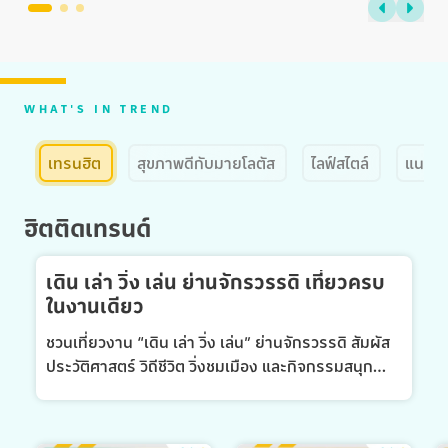
WHAT'S IN TREND
เทรนฮิต
สุขภาพดีกับมายโลตัส
ไลฟ์สไตล์
แนะนำ
ฮิตติดเทรนด์
เดิน เล่า วิ่ง เล่น ย่านจักรวรรดิ เที่ยวครบ
ในงานเดียว
ชวนเที่ยวงาน “เดิน เล่า วิ่ง เล่น” ย่านจักรวรรดิ สัมผัส
ประวัติศาสตร์ วิถีชีวิต วิ่งชมเมือง และกิจกรรมสนุก
ตลอดเดือน ก.ค.–ส.ค. 2569