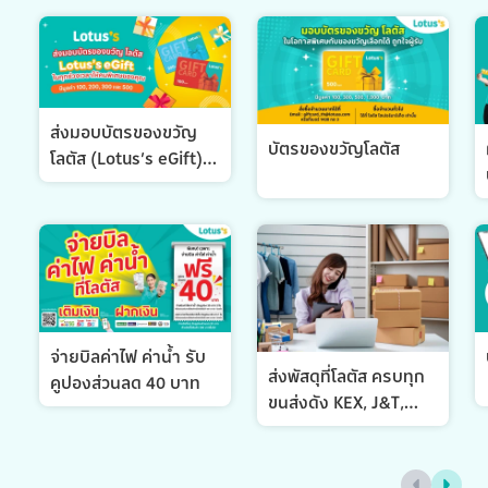
ส่งมอบบัตรของขวัญ
บัตรของขวัญโลตัส
โลตัส (Lotus’s eGift)
ให้คนพิเศษของคุณ ผ่าน
LINE GIFT ได้ตั้งแต่วันที่
15 พ.ค. 69 เป็นต้นไป
จ่ายบิลค่าไฟ ค่าน้ำ รับ
ส่งพัสดุที่โลตัส ครบทุก
คูปองส่วนลด 40 บาท
ขนส่งดัง KEX, J&T,
ไปรษณีย์ไทย เริ่มต้น
เพียง 21.-