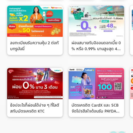
ลงทะเบียนรับความคุ้ม 2 ต่อกั
ผ่อนสบายกับอิออนดอกเบี้ย 0
บทรูมันนี่
% หรือ 0.99% นานสูงสุด 48
เดือน
ช้อปอะไรก็ผ่อนได้ง่าย ๆ ที่โลตั
บัตรเครดิต CardX และ SCB
สกับบัตรเครดิต KTC
จัดโปรฮีลใจต้อนรับ PAYDAY ใ
ห้คุณช้อปคุ้มๆ ที่ โลตัส ทุกสา
ขา และโลตัสออนไลน์