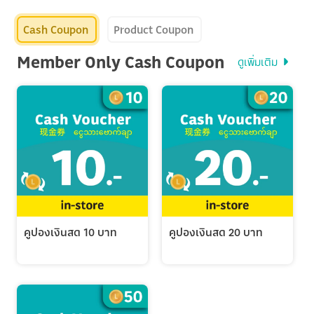
Cash Coupon
Product Coupon
Member Only Cash Coupon
ดูเพิ่มเติม
คูปองเงินสด 10 บาท
คูปองเงินสด 20 บาท