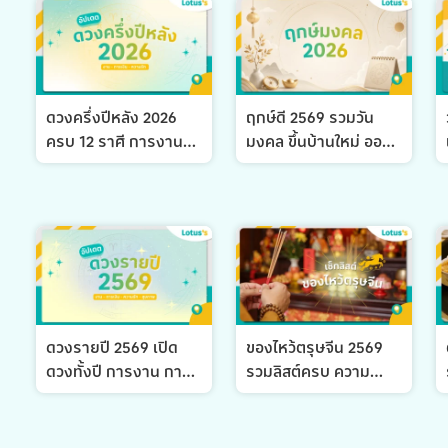
ดวงครึ่งปีหลัง 2026
ฤกษ์ดี 2569 รวมวัน
ครบ 12 ราศี การงาน
มงคล ขึ้นบ้านใหม่ ออก
เงิน ความรัก
รถ เริ่มธุรกิจ
ดวงรายปี 2569 เปิด
ของไหว้ตรุษจีน 2569
ดวงทั้งปี การงาน การ
รวมลิสต์ครบ ความ
เงิน ความรัก และ
หมายมงคลและวิธีจัด
สุขภาพ
โต๊ะไหว้