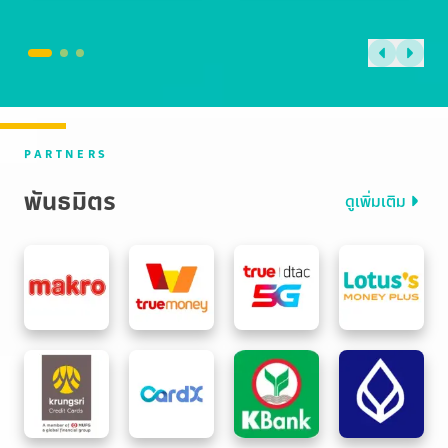
9 บาท)
PARTNERS
พันธมิตร
ดูเพิ่มเติม