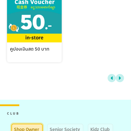
คูปองเงินสด 50 บาท
CLUB
Shop Owner
Senior Society
Kidz Club