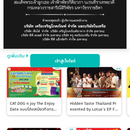
ชวนบินฟรี ตะลุยปักกิ่ง
“ชวนบินฟรี ตะลุยปักกิ่ง” ใบเสร็จจากการซื้อสินค้าหรือบริการ
ในโลตัสส์มอลล์ทั่วประเทศ หรือใช้บริการ SPARK EV ที่โลตัส โก
เฟรช ลุ้นรับแพ็กเกจทัวร์ปักกิ่ง Universal Studios Beijing 5
วัน 3 คืน จำนวน 10 รางวัล รางวัลละ 2 ที่นั่ง รวมมูลค่ากว่า
ดูเพิ่มเติม
เข้าสู่เว็บไซต์
1,020,000 บาท
CAT DOG n joy The Enjoy
Hidden Taste Thailand Pr
Date แบบโฮ่งเหมียวกิจกรรม
esented by Lotus's EP Fin
Top Spender & Lucky Fan
al