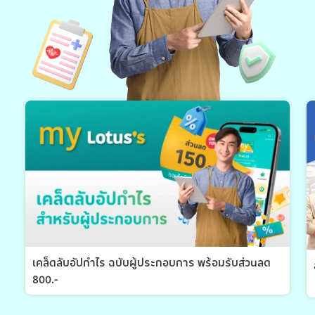
เคล็ดลับอัปกำไร ฉบับผู้ประกอบการ พร้อมรับส่วนลด
800.-