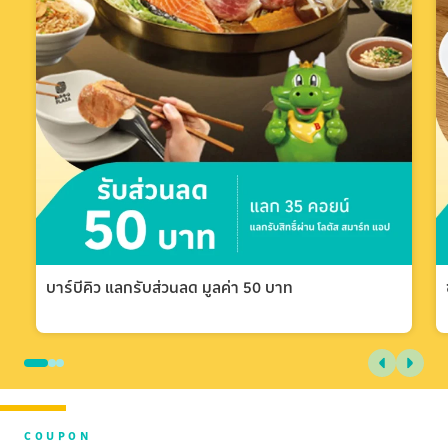
บาร์บีคิว แลกรับส่วนลด มูลค่า 50 บาท
COUPON