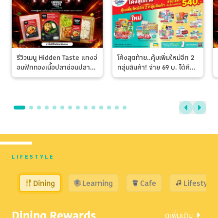
รีวิวเมนู Hidden Taste แกงอ่
โค้งสุดท้าย..คุ้มเพิ่มใหม่อีก 2
อมฟักทองเนื้อปลาช่อนปลาร้า
กลุ่มสินค้า! จ่าย 69 บ. ได้คืน
อีสานแท้ และ หมึกกรอบซอสไ
540 บ. (สิทธิพิเศษเฉพาะสมา
ข่เค็มไชยา จาก EP ล่าสุด เมนู
ชิกมายโลตัสเท่านั้น)
เด็ดที่โลตัส
LIFESTYLE
Dining
Learning
Cafe
Lifestyle
Dining Rewards
ดูเพิ่มเติม