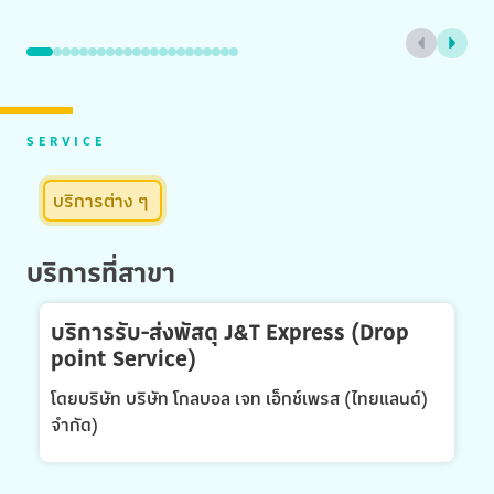
SERVICE
บริการต่าง ๆ
บริการที่สาขา
บริการรับ-ส่งพัสดุ J&T Express (Drop
point Service)
โดยบริษัท บริษัท โกลบอล เจท เอ็กช์เพรส (ไทยแลนด์)
จำกัด)