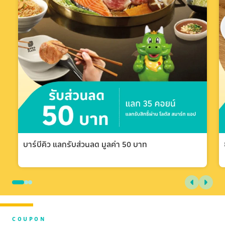
บาร์บีคิว แลกรับส่วนลด มูลค่า 50 บาท
COUPON