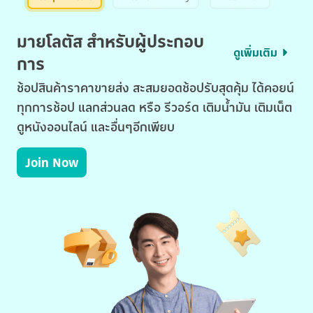
มายโลตัส สำหรับผู้ประกอบ
ดูเพิ่มเติม
การ
ช้อปสินค้าราคาขายส่ง สะสมยอดช้อปรับสุดคุ้ม ได้คอยน์
ทุกการช้อป แลกส่วนลด หรือ รีวอร์ด เติมน้ำมัน เติมเน็ต
ดูหนังออนไลน์ และอื่นๆอีกเพียบ
Join Now