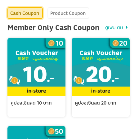
Cash Coupon
Product Coupon
Member Only Cash Coupon
ดูเพิ่มเติม
คูปองเงินสด 10 บาท
คูปองเงินสด 20 บาท