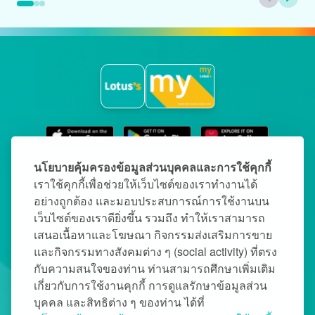
นโยบายคุ้มครองข้อมูลส่วนบุคคลและการใช้คุกกี้
Lotus's
เราใช้คุกกี้เพื่อช่วยให้เว็บไซต์ของเราทำงานได้
อย่างถูกต้อง และมอบประสบการณ์การใช้งานบน
my Lotus's
เว็บไซต์ของเราดียิ่งขึ้น รวมถึง ทำให้เราสามารถ
เสนอเนื้อหาและโฆษณา กิจกรรมส่งเสริมการขาย
ช้อปกับเรา
และกิจกรรมทางสังคมต่าง ๆ (social activity) ที่ตรง
กับความสนใจของท่าน ท่านสามารถศึกษาเพิ่มเติม
มาร่วมกับเรา
เกี่ยวกับการใช้งานคุกกี้ การดูแลรักษาข้อมูลส่วน
บุคคล และสิทธิต่าง ๆ ของท่าน ได้ที่