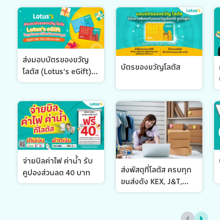
ส่งมอบบัตรของขวัญ
บัตรของขวัญโลตัส
โลตัส (Lotus’s eGift)
ให้คนพิเศษของคุณ ผ่าน
LINE GIFT ได้ตั้งแต่วันที่
15 พ.ค. 69 เป็นต้นไป
จ่ายบิลค่าไฟ ค่าน้ำ รับ
ส่งพัสดุที่โลตัส ครบทุก
คูปองส่วนลด 40 บาท
ขนส่งดัง KEX, J&T,
ไปรษณีย์ไทย เริ่มต้น
เพียง 21.-