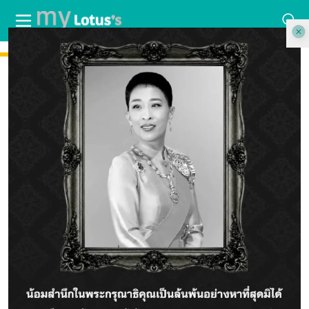
WHAT'S ON