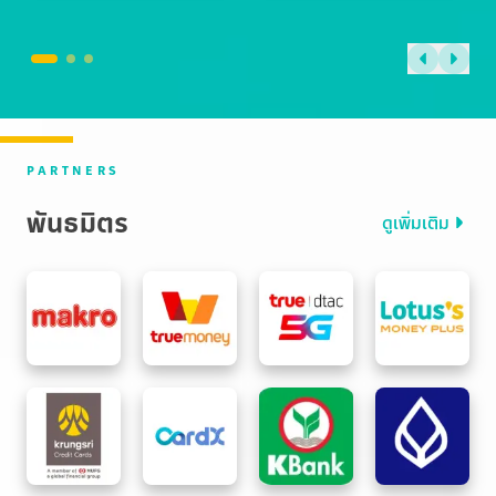
9 บาท)
PARTNERS
พันธมิตร
ดูเพิ่มเติม