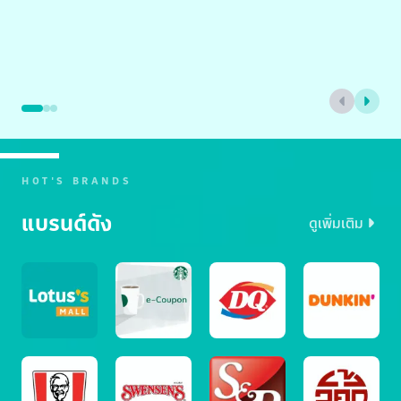
HOT'S BRANDS
แบรนด์ดัง
ดูเพิ่มเติม