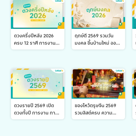
ดวงครึ่งปีหลัง 2026
ฤกษ์ดี 2569 รวมวัน
ครบ 12 ราศี การงาน
มงคล ขึ้นบ้านใหม่ ออก
เงิน ความรัก
รถ เริ่มธุรกิจ
ดวงรายปี 2569 เปิด
ของไหว้ตรุษจีน 2569
ดวงทั้งปี การงาน การ
รวมลิสต์ครบ ความ
เงิน ความรัก และ
หมายมงคลและวิธีจัด
สุขภาพ
โต๊ะไหว้