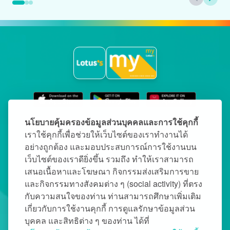
นโยบายคุ้มครองข้อมูลส่วนบุคคลและการใช้คุกกี้
Lotus's
เราใช้คุกกี้เพื่อช่วยให้เว็บไซต์ของเราทำงานได้
อย่างถูกต้อง และมอบประสบการณ์การใช้งานบน
my Lotus's
เว็บไซต์ของเราดียิ่งขึ้น รวมถึง ทำให้เราสามารถ
เสนอเนื้อหาและโฆษณา กิจกรรมส่งเสริมการขาย
ช้อปกับเรา
และกิจกรรมทางสังคมต่าง ๆ (social activity) ที่ตรง
กับความสนใจของท่าน ท่านสามารถศึกษาเพิ่มเติม
มาร่วมกับเรา
เกี่ยวกับการใช้งานคุกกี้ การดูแลรักษาข้อมูลส่วน
บุคคล และสิทธิต่าง ๆ ของท่าน ได้ที่