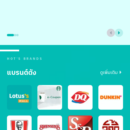
HOT'S BRANDS
แบรนด์ดัง
ดูเพิ่มเติม