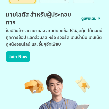
มายโลตัส สำหรับผู้ประกอบ
ดูเพิ่มเติม
การ
ช้อปสินค้าราคาขายส่ง สะสมยอดช้อปรับสุดคุ้ม ได้คอยน์
ทุกการช้อป แลกส่วนลด หรือ รีวอร์ด เติมน้ำมัน เติมเน็ต
ดูหนังออนไลน์ และอื่นๆอีกเพียบ
Join Now