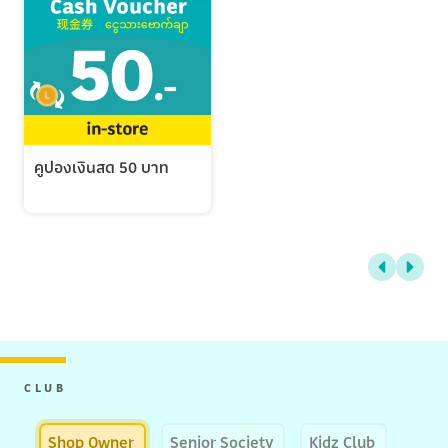
คูปองเงินสด 50 บาท
CLUB
Shop Owner
Senior Society
Kidz Club