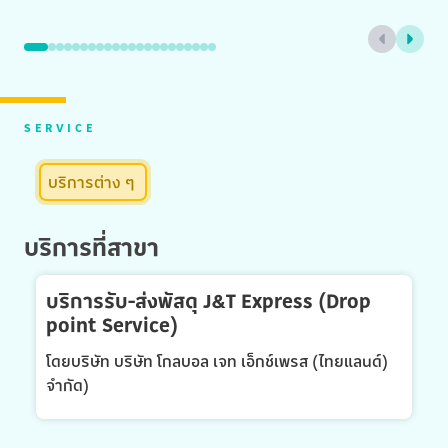
SERVICE
บริการต่าง ๆ
บริการที่สาขา
บริการรับ-ส่งพัสดุ J&T Express (Drop
point Service)
โดยบริษัท บริษัท โกลบอล เจท เอ็กช์เพรส (ไทยแลนด์)
จำกัด)