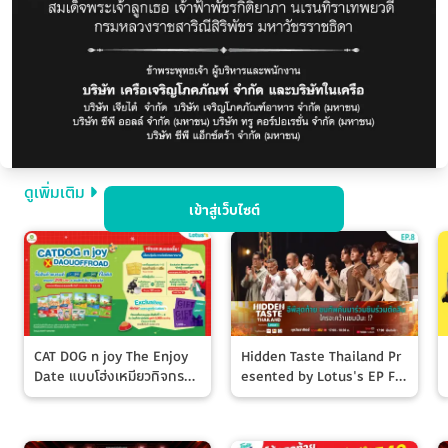
ชวนบินฟรี ตะลุยปักกิ่ง
“ชวนบินฟรี ตะลุยปักกิ่ง” ใบเสร็จจากการซื้อสินค้าหรือบริการ
ในโลตัสส์มอลล์ทั่วประเทศ หรือใช้บริการ SPARK EV ที่โลตัส โก
เฟรช ลุ้นรับแพ็กเกจทัวร์ปักกิ่ง Universal Studios Beijing 5
วัน 3 คืน จำนวน 10 รางวัล รางวัลละ 2 ที่นั่ง รวมมูลค่ากว่า
ดูเพิ่มเติม
เข้าสู่เว็บไซต์
1,020,000 บาท
CAT DOG n joy The Enjoy
Hidden Taste Thailand Pr
Date แบบโฮ่งเหมียวกิจกรรม
esented by Lotus's EP Fin
Top Spender & Lucky Fan
al