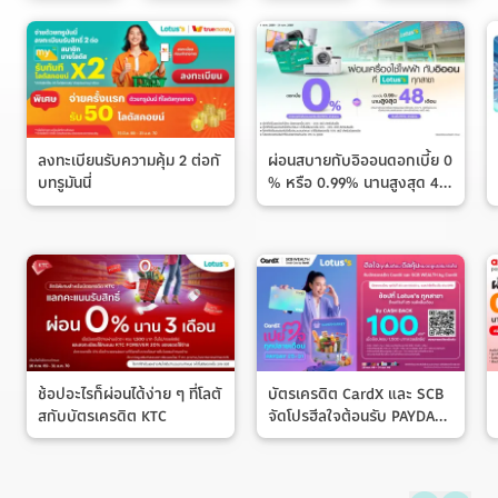
ลงทะเบียนรับความคุ้ม 2 ต่อกั
ผ่อนสบายกับอิออนดอกเบี้ย 0
บทรูมันนี่
% หรือ 0.99% นานสูงสุด 48
เดือน
ช้อปอะไรก็ผ่อนได้ง่าย ๆ ที่โลตั
บัตรเครดิต CardX และ SCB
สกับบัตรเครดิต KTC
จัดโปรฮีลใจต้อนรับ PAYDAY ใ
ห้คุณช้อปคุ้มๆ ที่ โลตัส ทุกสา
ขา และโลตัสออนไลน์