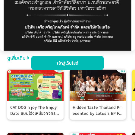
ชวนบินฟรี ตะลุยปักกิ่ง
“ชวนบินฟรี ตะลุยปักกิ่ง” ใบเสร็จจากการซื้อสินค้าหรือบริการ
ในโลตัสส์มอลล์ทั่วประเทศ หรือใช้บริการ SPARK EV ที่โลตัส โก
เฟรช ลุ้นรับแพ็กเกจทัวร์ปักกิ่ง Universal Studios Beijing 5
วัน 3 คืน จำนวน 10 รางวัล รางวัลละ 2 ที่นั่ง รวมมูลค่ากว่า
ดูเพิ่มเติม
เข้าสู่เว็บไซต์
1,020,000 บาท
CAT DOG n joy The Enjoy
Hidden Taste Thailand Pr
Date แบบโฮ่งเหมียวกิจกรรม
esented by Lotus's EP Fin
Top Spender & Lucky Fan
al