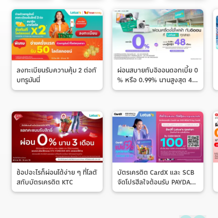
ลงทะเบียนรับความคุ้ม 2 ต่อกั
ผ่อนสบายกับอิออนดอกเบี้ย 0
บทรูมันนี่
% หรือ 0.99% นานสูงสุด 48
เดือน
ช้อปอะไรก็ผ่อนได้ง่าย ๆ ที่โลตั
บัตรเครดิต CardX และ SCB
สกับบัตรเครดิต KTC
จัดโปรฮีลใจต้อนรับ PAYDAY ใ
ห้คุณช้อปคุ้มๆ ที่ โลตัส ทุกสา
ขา และโลตัสออนไลน์