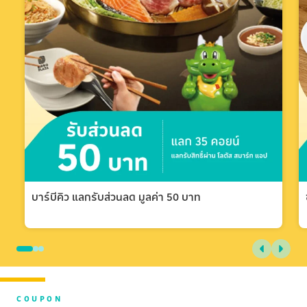
บาร์บีคิว แลกรับส่วนลด มูลค่า 50 บาท
COUPON