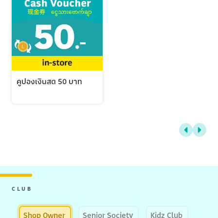
คูปองเงินสด 50 บาท
CLUB
Shop Owner
Senior Society
Kidz Club