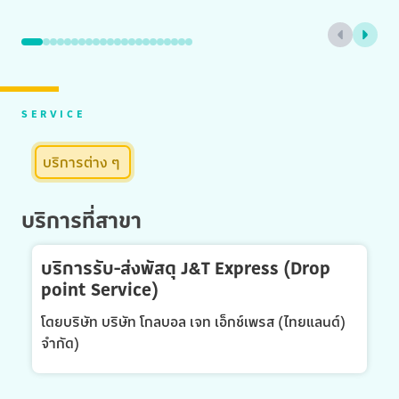
SERVICE
บริการต่าง ๆ
บริการที่สาขา
บริการรับ-ส่งพัสดุ J&T Express (Drop
point Service)
โดยบริษัท บริษัท โกลบอล เจท เอ็กช์เพรส (ไทยแลนด์)
จำกัด)