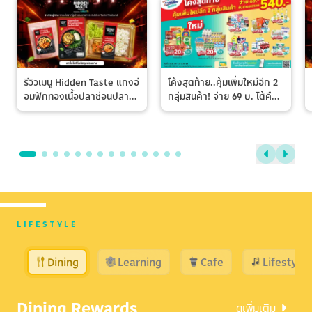
รีวิวเมนู Hidden Taste แกงอ่
โค้งสุดท้าย..คุ้มเพิ่มใหม่อีก 2
อมฟักทองเนื้อปลาช่อนปลาร้า
กลุ่มสินค้า! จ่าย 69 บ. ได้คืน
อีสานแท้ และ หมึกกรอบซอสไ
540 บ. (สิทธิพิเศษเฉพาะสมา
ข่เค็มไชยา จาก EP ล่าสุด เมนู
ชิกมายโลตัสเท่านั้น)
เด็ดที่โลตัส
LIFESTYLE
Dining
Learning
Cafe
Lifestyle
Dining Rewards
ดูเพิ่มเติม