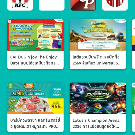
CAT DOG n joy The Enjoy
โลตัสชวนบินฟรี ตะลุยปักกิ่ง
Date แบบโฮ่งเหมียวกิจกรรม
2569 ลุ้นเที่ยว Universal Stu
Top Spender & Lucky Fan
dios Beijing ฟรี!
บาร์บีคิวพลาซ่า แลกรับสิทธิ์ซื้
Lotus’s Champion Arena
อ ชุดเต็มเตาหมูกระทะ PRO ร
2026 การแข่งขันสุดยิ่งใหญ่แ
าคา 955 บาท (จากปกติ 1,25
ห่งปี