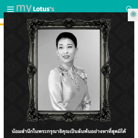
WHAT'S ON