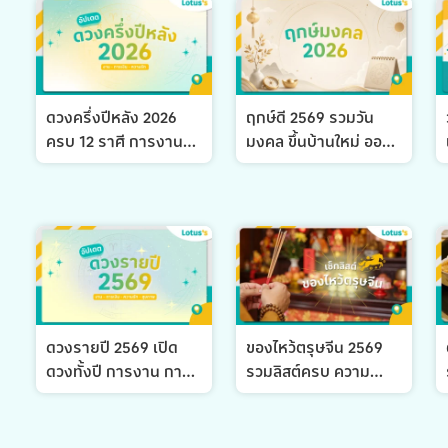
ดวงครึ่งปีหลัง 2026
ฤกษ์ดี 2569 รวมวัน
ครบ 12 ราศี การงาน
มงคล ขึ้นบ้านใหม่ ออก
เงิน ความรัก
รถ เริ่มธุรกิจ
ดวงรายปี 2569 เปิด
ของไหว้ตรุษจีน 2569
ดวงทั้งปี การงาน การ
รวมลิสต์ครบ ความ
เงิน ความรัก และ
หมายมงคลและวิธีจัด
สุขภาพ
โต๊ะไหว้