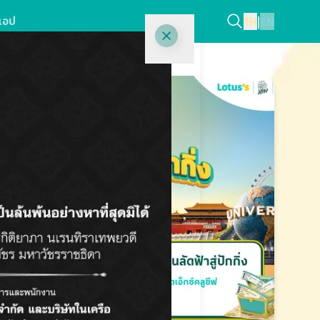
แอป
TH
|
EN