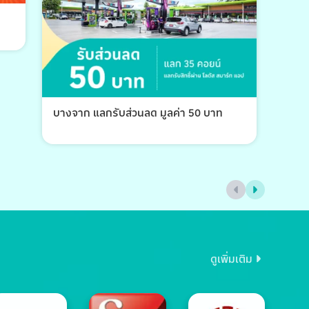
บางจาก แลกรับส่วนลด มูลค่า 50 บาท
บางจ
ดูเพิ่มเติม