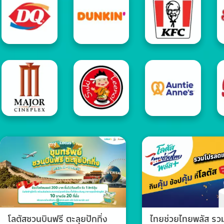
โลตัสชวนบินฟรี ตะลุยปักกิ่ง
ไทยช่วยไทยพลัส ร