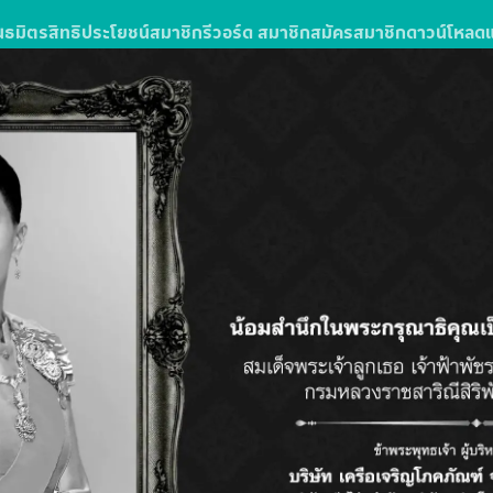
นธมิตร
สิทธิประโยชน์สมาชิก
รีวอร์ด สมาชิก
สมัครสมาชิก
ดาวน์โหลด
ง
รซื้อสินค้าหรือบริการในโลตัสส์มอลล์
ลตัส โกเฟรช ลุ้นรับแพ็กเกจทัวร์
วัน 3 คืน จำนวน 10 รางวัล รางวัลละ