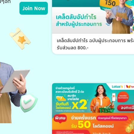
่นๆอีก
Join Now
เคล็ดลับอัปกำไร ฉบับผู้ประกอบการ พร
รับส่วนลด 800.-