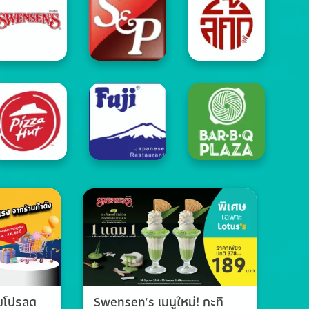
วมโปรลด
Swensen’s เมนูใหม่! กะทิ