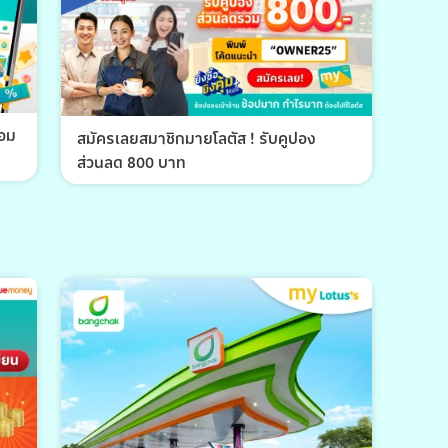
้อม
สมัครเลยสมาชิกมายโลตัส ! รับคูปอง
ส่วนลด 800 บาท
พีที 