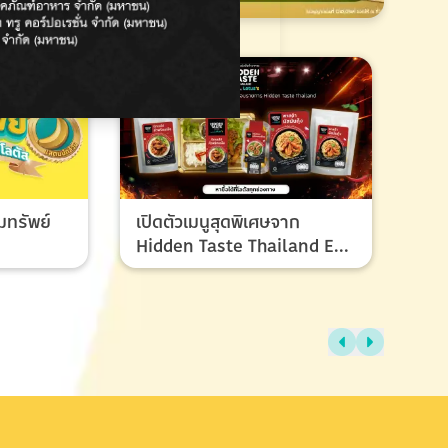
มทรัพย์
เปิดตัวเมนูสุดพิเศษจาก
Hidden Taste Thailand EP
8 เมนูของผู้ชนะและรองชนะ
เลิศ ที่ทุกคนรอคอย
ไทย
แรง
ช้อ
กรก