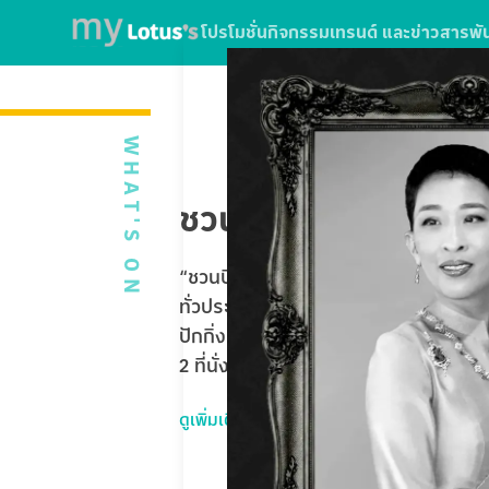
โปรโมชั่น
กิจกรรม
เทรนด์ และข่าวสาร
พั
WHAT'S ON
ชวนบินฟรี ตะลุยปักกิ่
“ชวนบินฟรี ตะลุยปักกิ่ง” ใบเสร็จจากกา
ทั่วประเทศ หรือใช้บริการ SPARK EV ที่โ
ปักกิ่ง Universal Studios Beijing 5 
2 ที่นั่ง รวมมูลค่ากว่า 1,020,000 บาท
ดูเพิ่มเติม