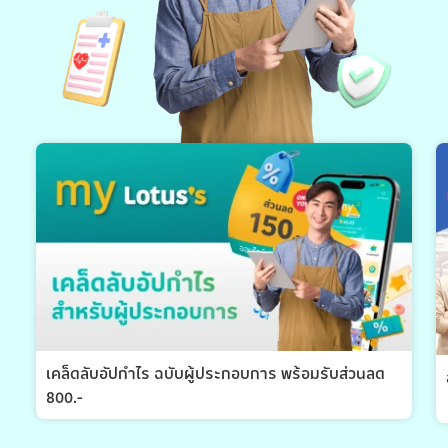
เคล็ดลับอัปกำไร ฉบับผู้ประกอบการ พร้อมรับส่วนลด
800.-