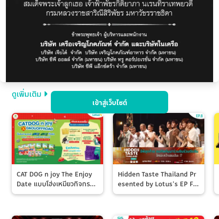
ชวนบินฟรี ตะลุยปักกิ่ง
“ชวนบินฟรี ตะลุยปักกิ่ง” ใบเสร็จจากการซื้อสินค้าหรือบริการ
ในโลตัสส์มอลล์ทั่วประเทศ หรือใช้บริการ SPARK EV ที่โลตัส โก
เฟรช ลุ้นรับแพ็กเกจทัวร์ปักกิ่ง Universal Studios Beijing 5
วัน 3 คืน จำนวน 10 รางวัล รางวัลละ 2 ที่นั่ง รวมมูลค่ากว่า
ดูเพิ่มเติม
เข้าสู่เว็บไซต์
1,020,000 บาท
CAT DOG n joy The Enjoy
Hidden Taste Thailand Pr
Date แบบโฮ่งเหมียวกิจกรรม
esented by Lotus's EP Fin
Top Spender & Lucky Fan
al