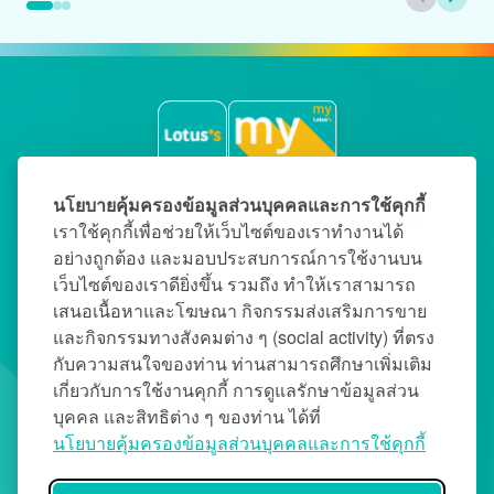
นโยบายคุ้มครองข้อมูลส่วนบุคคลและการใช้คุกกี้
เราใช้คุกกี้เพื่อช่วยให้เว็บไซต์ของเราทำงานได้
อย่างถูกต้อง และมอบประสบการณ์การใช้งานบน
my Lotus's
เว็บไซต์ของเราดียิ่งขึ้น รวมถึง ทำให้เราสามารถ
เสนอเนื้อหาและโฆษณา กิจกรรมส่งเสริมการขาย
ช้อปกับเรา
และกิจกรรมทางสังคมต่าง ๆ (social activity) ที่ตรง
กับความสนใจของท่าน ท่านสามารถศึกษาเพิ่มเติม
มาร่วมกับเรา
เกี่ยวกับการใช้งานคุกกี้ การดูแลรักษาข้อมูลส่วน
บุคคล และสิทธิต่าง ๆ ของท่าน ได้ที่
ติดต่อเรา
นโยบายคุ้มครองข้อมูลส่วนบุคคลและการใช้คุกกี้