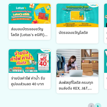
ส่งมอบบัตรของขวัญ
บัตรของขวัญโลตัส
โลตัส (Lotus’s eGift)
ให้คนพิเศษของคุณ ผ่าน
LINE GIFT ได้ตั้งแต่วันที่
15 พ.ค. 69 เป็นต้นไป
จ่ายบิลค่าไฟ ค่าน้ำ รับ
ส่งพัสดุที่โลตัส ครบทุก
คูปองส่วนลด 40 บาท
ขนส่งดัง KEX, J&T,
ไปรษณีย์ไทย เริ่มต้น
เพียง 21.-