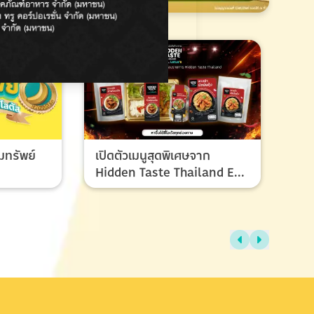
มทรัพย์
เปิดตัวเมนูสุดพิเศษจาก
Hidden Taste Thailand EP
8 เมนูของผู้ชนะและรองชนะ
เลิศ ที่ทุกคนรอคอย
ไทย
แรง
ช้อ
กรก