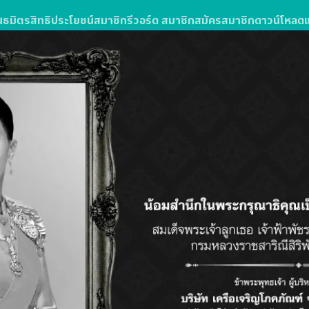
นธมิตร
สิทธิประโยชน์สมาชิก
รีวอร์ด สมาชิก
สมัครสมาชิก
ดาวน์โหลด
ง
รซื้อสินค้าหรือบริการในโลตัสส์มอลล์
ลตัส โกเฟรช ลุ้นรับแพ็กเกจทัวร์
วัน 3 คืน จำนวน 10 รางวัล รางวัลละ