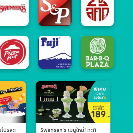
วมโปรลด
Swensen’s เมนูใหม่! กะทิ