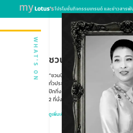
โปรโมชั่น
กิจกรรม
เทรนด์ และข่าวสาร
พั
WHAT'S ON
ชวนบินฟรี ตะลุยปักกิ่
“ชวนบินฟรี ตะลุยปักกิ่ง” ใบเสร็จจากกา
ทั่วประเทศ หรือใช้บริการ SPARK EV ที่โ
ปักกิ่ง Universal Studios Beijing 5 
2 ที่นั่ง รวมมูลค่ากว่า 1,020,000 บาท
ดูเพิ่มเติม