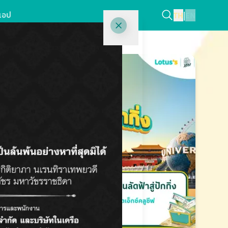
แอป
TH
|
EN