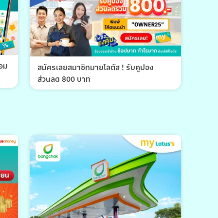
้อม
สมัครเลยสมาชิกมายโลตัส ! รับคูปอง
ส่วนลด 800 บาท
พีที 