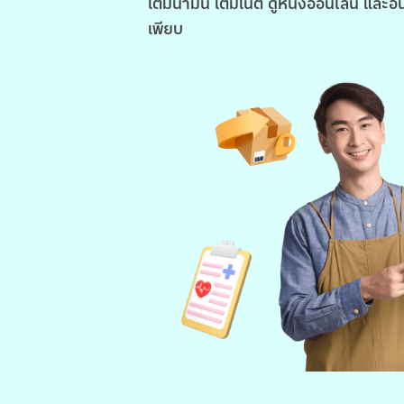
เติมน้ำมัน เติมเน็ต ดูหนังออนไลน์ และอื
เพียบ