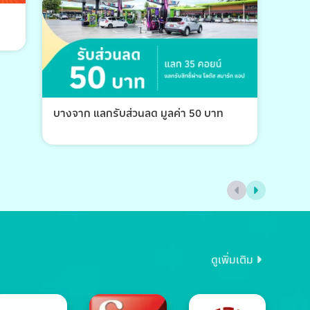
บางจาก แลกรับส่วนลด มูลค่า 50 บาท
บางจ
ดูเพิ่มเติม