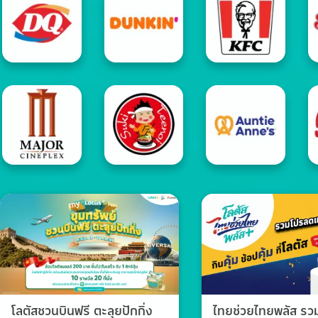
โลตัสชวนบินฟรี ตะลุยปักกิ่ง
ไทยช่วยไทยพลัส ร