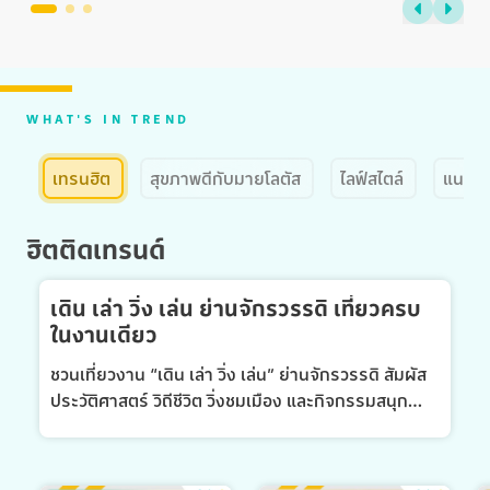
WHAT'S IN TREND
เทรนฮิต
สุขภาพดีกับมายโลตัส
ไลฟ์สไตล์
แนะนำ
ฮิตติดเทรนด์
เดิน เล่า วิ่ง เล่น ย่านจักรวรรดิ เที่ยวครบ
ในงานเดียว
ชวนเที่ยวงาน “เดิน เล่า วิ่ง เล่น” ย่านจักรวรรดิ สัมผัส
ประวัติศาสตร์ วิถีชีวิต วิ่งชมเมือง และกิจกรรมสนุก
ตลอดเดือน ก.ค.–ส.ค. 2569