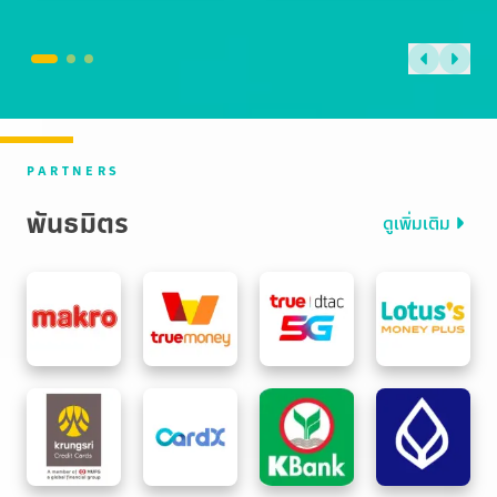
9 บาท)
PARTNERS
พันธมิตร
ดูเพิ่มเติม