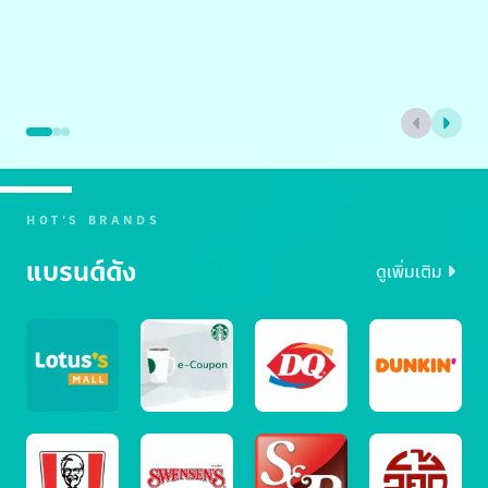
HOT'S BRANDS
แบรนด์ดัง
ดูเพิ่มเติม