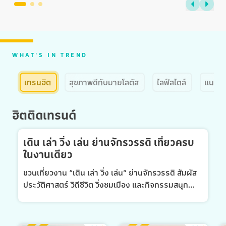
WHAT'S IN TREND
เทรนฮิต
สุขภาพดีกับมายโลตัส
ไลฟ์สไตล์
แนะนำ
ฮิตติดเทรนด์
เดิน เล่า วิ่ง เล่น ย่านจักรวรรดิ เที่ยวครบ
ในงานเดียว
ชวนเที่ยวงาน “เดิน เล่า วิ่ง เล่น” ย่านจักรวรรดิ สัมผัส
ประวัติศาสตร์ วิถีชีวิต วิ่งชมเมือง และกิจกรรมสนุก
ตลอดเดือน ก.ค.–ส.ค. 2569