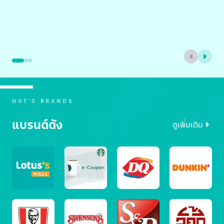
HOT'S BRANDS
แบรนด์ดัง
ดูเพิ่มเติม