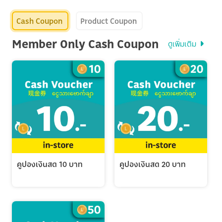
Cash Coupon
Product Coupon
Member Only Cash Coupon
ดูเพิ่มเติม
คูปองเงินสด 10 บาท
คูปองเงินสด 20 บาท