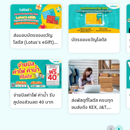
ส่งมอบบัตรของขวัญ
บัตรของขวัญโลตัส
โลตัส (Lotus’s eGift)
ให้คนพิเศษของคุณ ผ่าน
LINE GIFT ได้ตั้งแต่วันที่
15 พ.ค. 69 เป็นต้นไป
จ่ายบิลค่าไฟ ค่าน้ำ รับ
ส่งพัสดุที่โลตัส ครบทุก
คูปองส่วนลด 40 บาท
ขนส่งดัง KEX, J&T,
ไปรษณีย์ไทย เริ่มต้น
เพียง 21.-