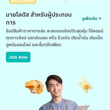
มายโลตัส สำหรับผู้ประกอบ
ดูเพิ่มเติม
การ
ช้อปสินค้าราคาขายส่ง สะสมยอดช้อปรับสุดคุ้ม ได้คอยน์
ทุกการช้อป แลกส่วนลด หรือ รีวอร์ด เติมน้ำมัน เติมเน็ต
ดูหนังออนไลน์ และอื่นๆอีกเพียบ
Join Now