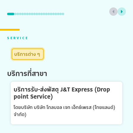
SERVICE
บริการต่าง ๆ
บริการที่สาขา
บริการรับ-ส่งพัสดุ J&T Express (Drop
point Service)
โดยบริษัท บริษัท โกลบอล เจท เอ็กช์เพรส (ไทยแลนด์)
จำกัด)