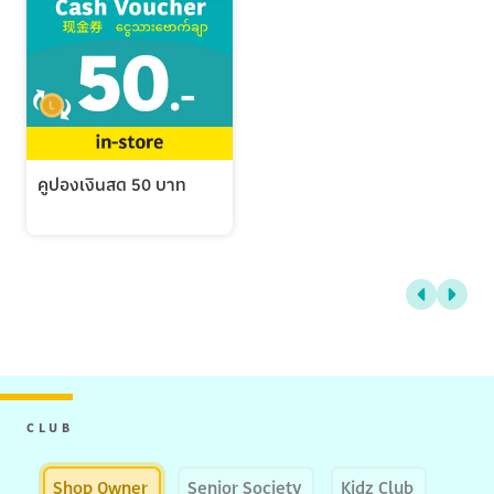
คูปองเงินสด 50 บาท
CLUB
Shop Owner
Senior Society
Kidz Club