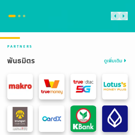
9 บาท)
PARTNERS
พันธมิตร
ดูเพิ่มเติม