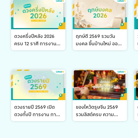
ดวงครึ่งปีหลัง 2026
ฤกษ์ดี 2569 รวมวัน
ครบ 12 ราศี การงาน
มงคล ขึ้นบ้านใหม่ ออก
เงิน ความรัก
รถ เริ่มธุรกิจ
ดวงรายปี 2569 เปิด
ของไหว้ตรุษจีน 2569
ดวงทั้งปี การงาน การ
รวมลิสต์ครบ ความ
เงิน ความรัก และ
หมายมงคลและวิธีจัด
สุขภาพ
โต๊ะไหว้