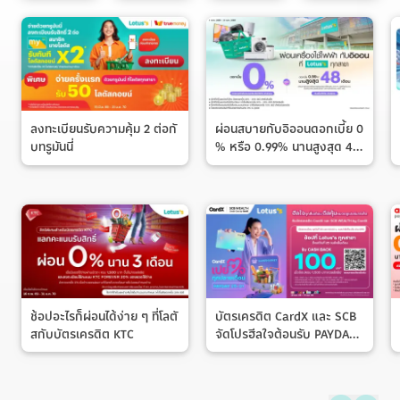
ลงทะเบียนรับความคุ้ม 2 ต่อกั
ผ่อนสบายกับอิออนดอกเบี้ย 0
บทรูมันนี่
% หรือ 0.99% นานสูงสุด 48
เดือน
ช้อปอะไรก็ผ่อนได้ง่าย ๆ ที่โลตั
บัตรเครดิต CardX และ SCB
สกับบัตรเครดิต KTC
จัดโปรฮีลใจต้อนรับ PAYDAY ใ
ห้คุณช้อปคุ้มๆ ที่ โลตัส ทุกสา
ขา และโลตัสออนไลน์