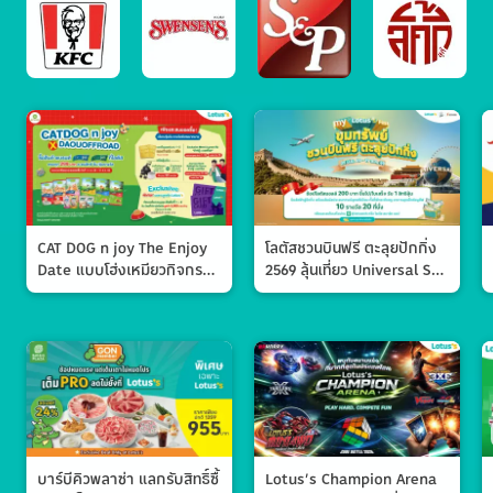
CAT DOG n joy The Enjoy
โลตัสชวนบินฟรี ตะลุยปักกิ่ง
Date แบบโฮ่งเหมียวกิจกรรม
2569 ลุ้นเที่ยว Universal Stu
Top Spender & Lucky Fan
dios Beijing ฟรี!
บาร์บีคิวพลาซ่า แลกรับสิทธิ์ซื้
Lotus’s Champion Arena