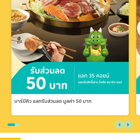
บาร์บีคิว แลกรับส่วนลด มูลค่า 50 บาท