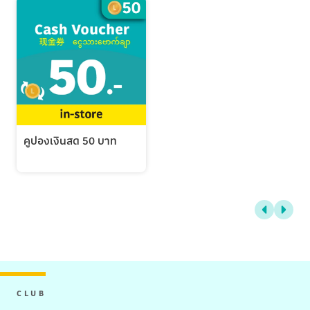
คูปองเงินสด 50 บาท
CLUB