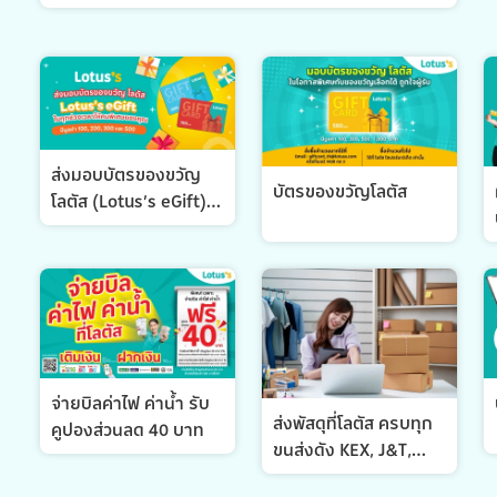
ส่งมอบบัตรของขวัญ
บัตรของขวัญโลตัส
โลตัส (Lotus’s eGift)
ให้คนพิเศษของคุณ ผ่าน
LINE GIFT ได้ตั้งแต่วันที่
15 พ.ค. 69 เป็นต้นไป
จ่ายบิลค่าไฟ ค่าน้ำ รับ
ส่งพัสดุที่โลตัส ครบทุก
คูปองส่วนลด 40 บาท
ขนส่งดัง KEX, J&T,
ไปรษณีย์ไทย เริ่มต้น