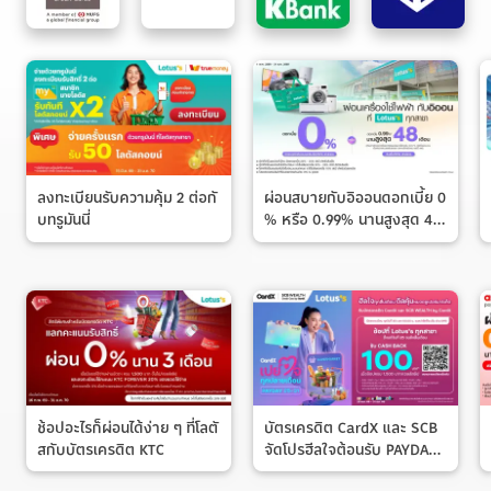
ลงทะเบียนรับความคุ้ม 2 ต่อกั
ผ่อนสบายกับอิออนดอกเบี้ย 0
บทรูมันนี่
% หรือ 0.99% นานสูงสุด 48
เดือน
ช้อปอะไรก็ผ่อนได้ง่าย ๆ ที่โลตั
บัตรเครดิต CardX และ SCB
สกับบัตรเครดิต KTC
จัดโปรฮีลใจต้อนรับ PAYDAY ใ
ห้คุณช้อปคุ้มๆ ที่ โลตัส ทุกสา