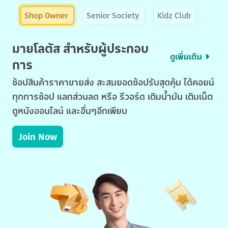
Shop Owner
Senior Society
Kidz Club
มายโลตัส สำหรับผู้ประกอบ
ดูเพิ่มเติม
การ
ช้อปสินค้าราคาขายส่ง สะสมยอดช้อปรับสุดคุ้ม ได้คอยน์
ทุกการช้อป แลกส่วนลด หรือ รีวอร์ด เติมน้ำมัน เติมเน็ต
ดูหนังออนไลน์ และอื่นๆอีกเพียบ
Join Now