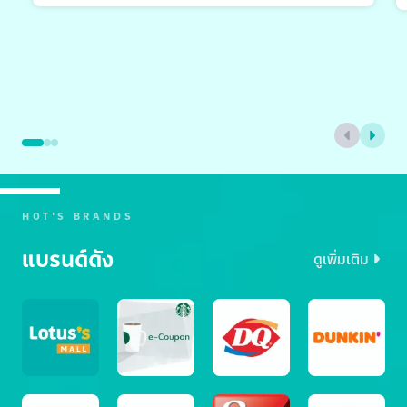
HOT'S BRANDS
แบรนด์ดัง
ดูเพิ่มเติม