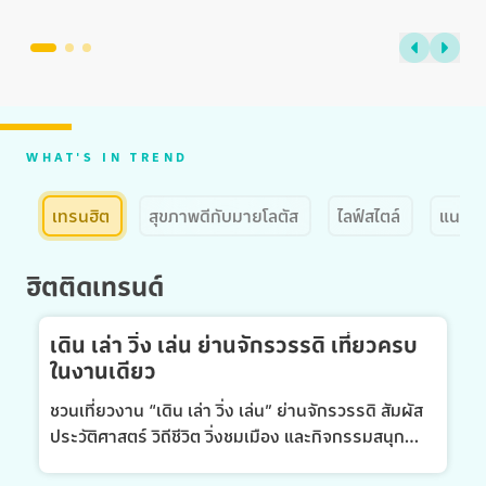
ขา และโลตัสออนไลน์
WHAT'S IN TREND
เทรนฮิต
สุขภาพดีกับมายโลตัส
ไลฟ์สไตล์
แนะนำ
ฮิตติดเทรนด์
เดิน เล่า วิ่ง เล่น ย่านจักรวรรดิ เที่ยวครบ
ในงานเดียว
ชวนเที่ยวงาน “เดิน เล่า วิ่ง เล่น” ย่านจักรวรรดิ สัมผัส
ประวัติศาสตร์ วิถีชีวิต วิ่งชมเมือง และกิจกรรมสนุก
ตลอดเดือน ก.ค.–ส.ค. 2569