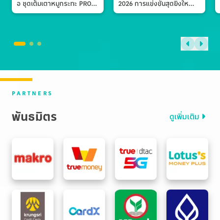
อ ชุดเต็มเตาหมูกระทะ PRO ร
2026 การแข่งขันสุดยิ่งใหญ่แ
าคา 955 บาท (จากปกติ 1,25
ห่งปี
9 บาท)
PARTNERS
พันธมิตร
ดูเพิ่มเติม