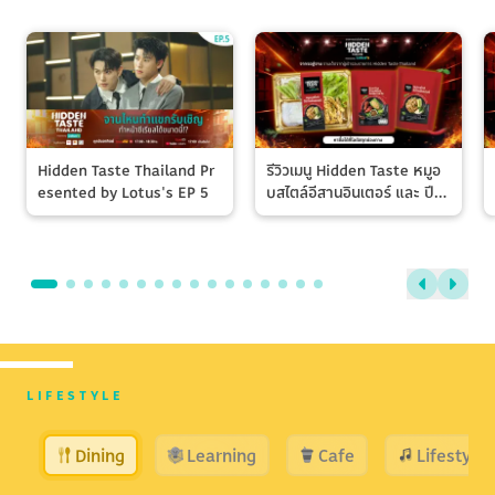
Hidden Taste Thailand Pr
รีวิวเมนู Hidden Taste หมูอ
esented by Lotus's EP 5
บสไตล์อีสานอินเตอร์ และ ปีก
บนไก่อบ ข้าวเหนียว ซอสมะแ
ขว่น จาก EP ล่าสุด เมนูเด็ดที่โ
ลตัส
LIFESTYLE
Dining
Learning
Cafe
Lifestyle