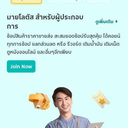
มายโลตัส สำหรับผู้ประกอบ
ดูเพิ่มเติม
การ
ช้อปสินค้าราคาขายส่ง สะสมยอดช้อปรับสุดคุ้ม ได้คอยน์
ทุกการช้อป แลกส่วนลด หรือ รีวอร์ด เติมน้ำมัน เติมเน็ต
ดูหนังออนไลน์ และอื่นๆอีกเพียบ
Join Now