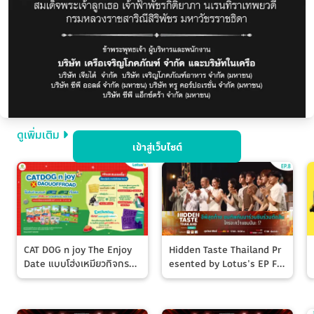
ชวนบินฟรี ตะลุยปักกิ่ง
“ชวนบินฟรี ตะลุยปักกิ่ง” ใบเสร็จจากการซื้อสินค้าหรือบริการ
ในโลตัสส์มอลล์ทั่วประเทศ หรือใช้บริการ SPARK EV ที่โลตัส โก
เฟรช ลุ้นรับแพ็กเกจทัวร์ปักกิ่ง Universal Studios Beijing 5
วัน 3 คืน จำนวน 10 รางวัล รางวัลละ 2 ที่นั่ง รวมมูลค่ากว่า
ดูเพิ่มเติม
เข้าสู่เว็บไซต์
1,020,000 บาท
CAT DOG n joy The Enjoy
Hidden Taste Thailand Pr
Date แบบโฮ่งเหมียวกิจกรรม
esented by Lotus's EP Fin
Top Spender & Lucky Fan
al