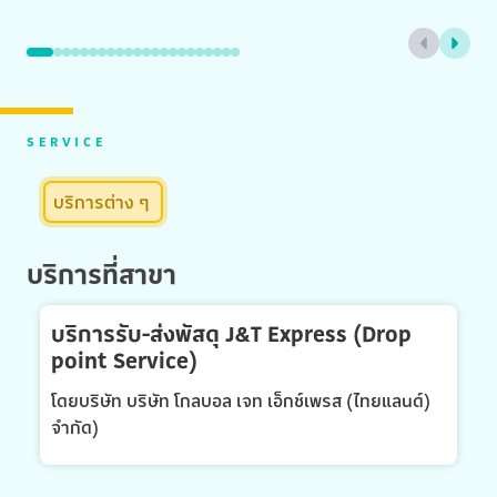
SERVICE
บริการต่าง ๆ
บริการที่สาขา
บริการรับ-ส่งพัสดุ J&T Express (Drop
point Service)
โดยบริษัท บริษัท โกลบอล เจท เอ็กช์เพรส (ไทยแลนด์)
จำกัด)