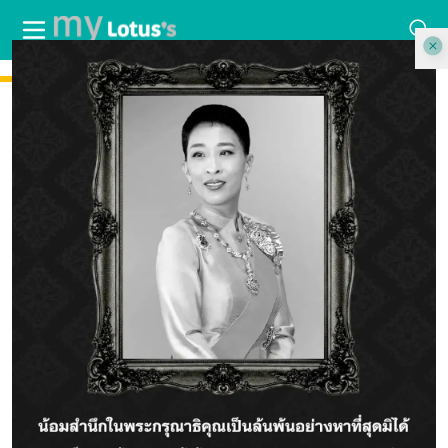
WHAT'S ON