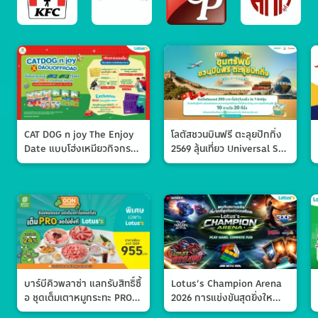
CAT DOG n joy The Enjoy
โลตัสชวนบินฟรี ตะลุยปักกิ่ง
Date แบบโฮ่งเหมียวกิจกรรม
2569 ลุ้นเที่ยว Universal Stu
Top Spender & Lucky Fan
dios Beijing ฟรี!
บาร์บีคิวพลาซ่า แลกรับสิทธิ์ซื้
Lotus’s Champion Arena
อ ชุดเต็มเตาหมูกระทะ PRO ร
2026 การแข่งขันสุดยิ่งใหญ่แ
าคา 955 บาท (จากปกติ 1,25
ห่งปี