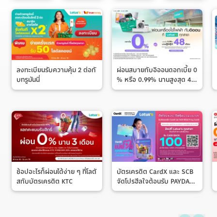
ลงทะเบียนรับความคุ้ม 2 ต่อกั
ผ่อนสบายกับอิออนดอกเบี้ย 0
บทรูมันนี่
% หรือ 0.99% นานสูงสุด 48
เดือน
ช้อปอะไรก็ผ่อนได้ง่าย ๆ ที่โลตั
บัตรเครดิต CardX และ SCB
สกับบัตรเครดิต KTC
จัดโปรฮีลใจต้อนรับ PAYDAY ใ
ห้คุณช้อปคุ้มๆ ที่ โลตัส ทุกสา
ขา และโลตัสออนไลน์