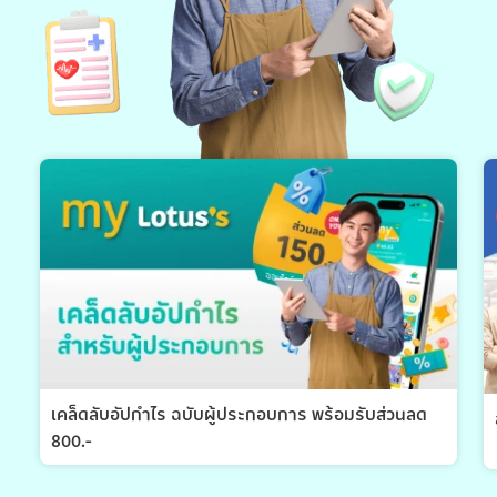
เคล็ดลับอัปกำไร ฉบับผู้ประกอบการ พร้อมรับส่วนลด
800.-