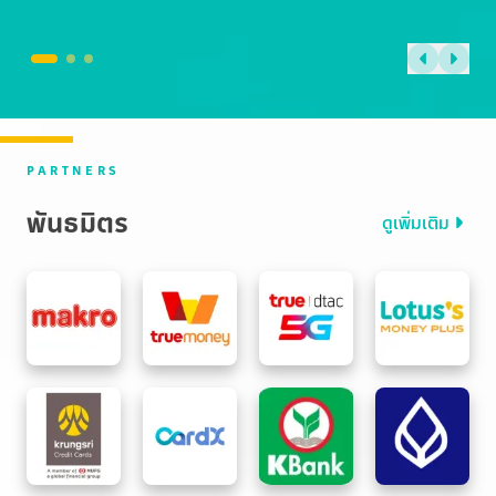
9 บาท)
PARTNERS
พันธมิตร
ดูเพิ่มเติม