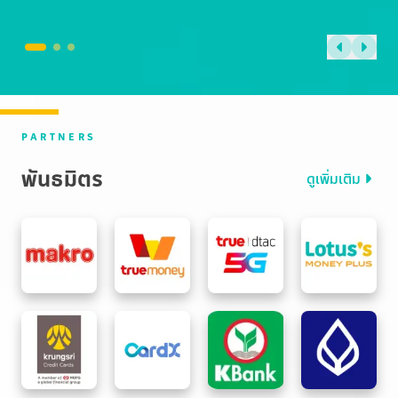
9 บาท)
PARTNERS
พันธมิตร
ดูเพิ่มเติม