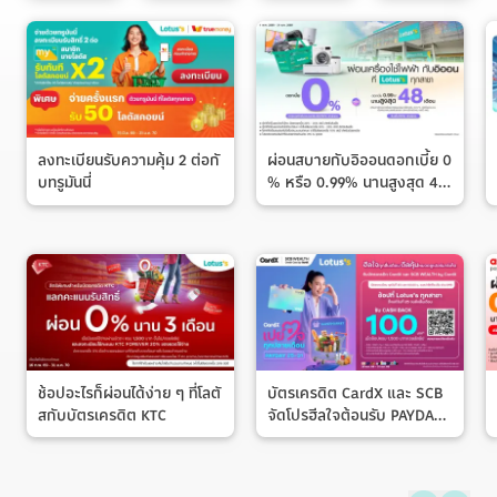
ลงทะเบียนรับความคุ้ม 2 ต่อกั
ผ่อนสบายกับอิออนดอกเบี้ย 0
บทรูมันนี่
% หรือ 0.99% นานสูงสุด 48
เดือน
ช้อปอะไรก็ผ่อนได้ง่าย ๆ ที่โลตั
บัตรเครดิต CardX และ SCB
สกับบัตรเครดิต KTC
จัดโปรฮีลใจต้อนรับ PAYDAY ใ
ห้คุณช้อปคุ้มๆ ที่ โลตัส ทุกสา
ขา และโลตัสออนไลน์