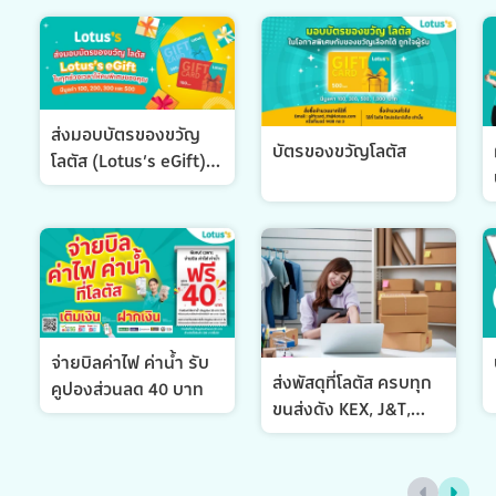
ส่งมอบบัตรของขวัญ
บัตรของขวัญโลตัส
โลตัส (Lotus’s eGift)
ให้คนพิเศษของคุณ ผ่าน
LINE GIFT ได้ตั้งแต่วันที่
15 พ.ค. 69 เป็นต้นไป
จ่ายบิลค่าไฟ ค่าน้ำ รับ
ส่งพัสดุที่โลตัส ครบทุก
คูปองส่วนลด 40 บาท
ขนส่งดัง KEX, J&T,
ไปรษณีย์ไทย เริ่มต้น
เพียง 21.-