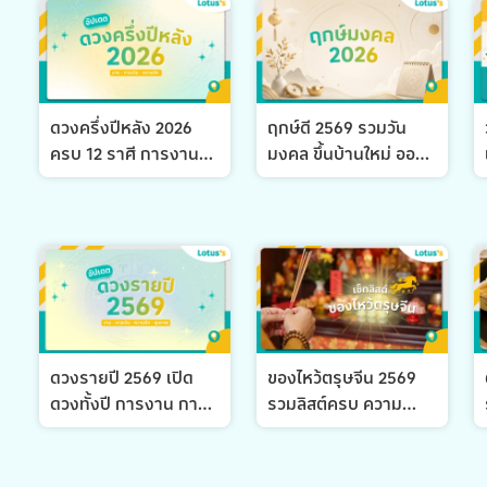
ดวงครึ่งปีหลัง 2026
ฤกษ์ดี 2569 รวมวัน
ครบ 12 ราศี การงาน
มงคล ขึ้นบ้านใหม่ ออก
เงิน ความรัก
รถ เริ่มธุรกิจ
ดวงรายปี 2569 เปิด
ของไหว้ตรุษจีน 2569
ดวงทั้งปี การงาน การ
รวมลิสต์ครบ ความ
เงิน ความรัก และ
หมายมงคลและวิธีจัด
สุขภาพ
โต๊ะไหว้