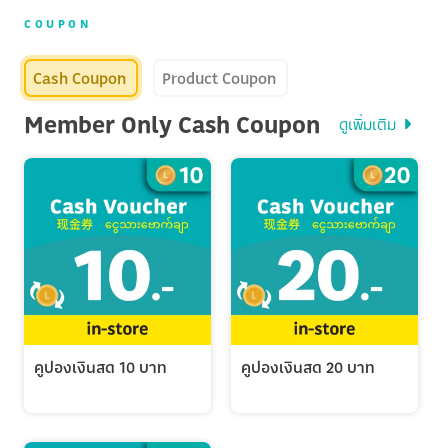
COUPON
Cash Coupon
Product Coupon
Member Only Cash Coupon
ดูเพิ่มเติม
คูปองเงินสด 10 บาท
คูปองเงินสด 20 บาท