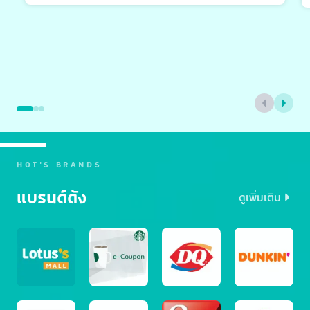
HOT'S BRANDS
แบรนด์ดัง
ดูเพิ่มเติม