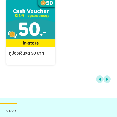
คูปองเงินสด 50 บาท
CLUB