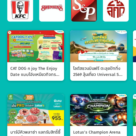
CAT DOG n joy The Enjoy
โลตัสชวนบินฟรี ตะลุยปักกิ่ง
Date แบบโฮ่งเหมียวกิจกรรม
2569 ลุ้นเที่ยว Universal Stu
Top Spender & Lucky Fan
dios Beijing ฟรี!
บาร์บีคิวพลาซ่า แลกรับสิทธิ์ซื้
Lotus’s Champion Arena