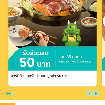
บาร์บีคิว แลกรับส่วนลด มูลค่า 50 บาท