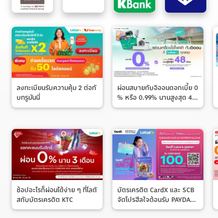
ลงทะเบียนรับความคุ้ม 2 ต่อกั
ผ่อนสบายกับอิออนดอกเบี้ย 0
บทรูมันนี่
% หรือ 0.99% นานสูงสุด 48
เดือน
ช้อปอะไรก็ผ่อนได้ง่าย ๆ ที่โลตั
บัตรเครดิต CardX และ SCB
สกับบัตรเครดิต KTC
จัดโปรฮีลใจต้อนรับ PAYDAY ใ
ห้คุณช้อปคุ้มๆ ที่ โลตัส ทุกสา