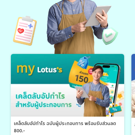
เคล็ดลับอัปกำไร ฉบับผู้ประกอบการ พร้อมรับส่วนลด
800.-