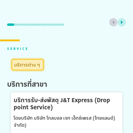
สุขภาพ
โต๊ะไหว้
SERVICE
บริการต่าง ๆ
บริการที่สาขา
บริการรับ-ส่งพัสดุ J&T Express (Drop
point Service)
โดยบริษัท บริษัท โกลบอล เจท เอ็กช์เพรส (ไทยแลนด์)
จำกัด)