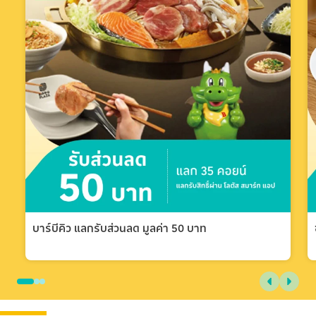
บาร์บีคิว แลกรับส่วนลด มูลค่า 50 บาท