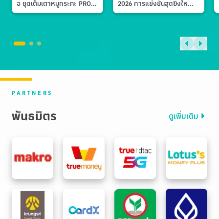
อ ชุดเต็มเตาหมูกระทะ PRO ร
2026 การแข่งขันสุดยิ่งใหญ่แ
าคา 955 บาท (จากปกติ 1,25
ห่งปี
9 บาท)
PARTNERS
พันธมิตร
ดูเพิ่มเติม