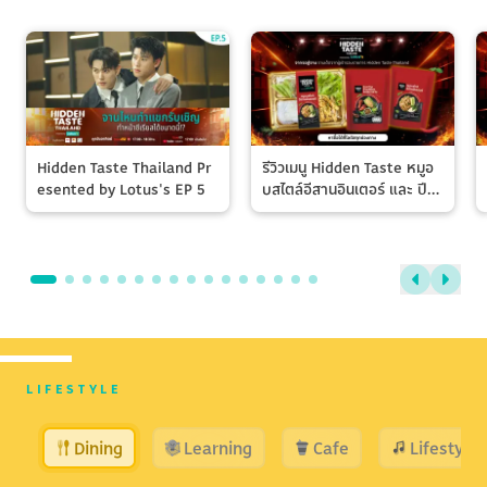
Hidden Taste Thailand Pr
รีวิวเมนู Hidden Taste หมูอ
esented by Lotus's EP 5
บสไตล์อีสานอินเตอร์ และ ปีก
บนไก่อบ ข้าวเหนียว ซอสมะแ
ขว่น จาก EP ล่าสุด เมนูเด็ดที่โ
ลตัส
LIFESTYLE
Dining
Learning
Cafe
Lifestyle