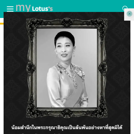
WHAT'S ON