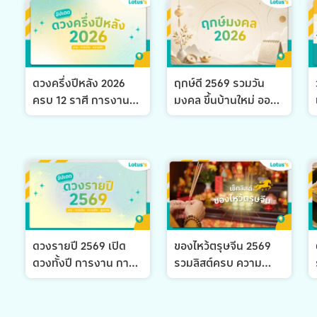
ดวงครึ่งปีหลัง 2026
ฤกษ์ดี 2569 รวมวัน
ครบ 12 ราศี การงาน
มงคล ขึ้นบ้านใหม่ ออก
เงิน ความรัก
รถ เริ่มธุรกิจ
ดวงรายปี 2569 เปิด
ของไหว้ตรุษจีน 2569
ดวงทั้งปี การงาน การ
รวมลิสต์ครบ ความ
เงิน ความรัก และ
หมายมงคลและวิธีจัด
สุขภาพ
โต๊ะไหว้