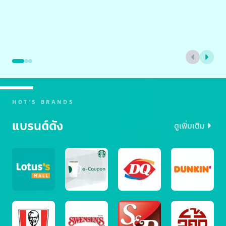
HOT'S BRANDS
แบรนด์ดัง
ดูเพิ่มเติม