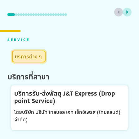
SERVICE
บริการต่าง ๆ
บริการที่สาขา
บริการรับ-ส่งพัสดุ J&T Express (Drop
point Service)
โดยบริษัท บริษัท โกลบอล เจท เอ็กช์เพรส (ไทยแลนด์)
จำกัด)