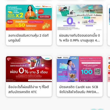
ลงทะเบียนรับความคุ้ม 2 ต่อกั
ผ่อนสบายกับอิออนดอกเบี้ย 0
บทรูมันนี่
% หรือ 0.99% นานสูงสุด 48
เดือน
ช้อปอะไรก็ผ่อนได้ง่าย ๆ ที่โลตั
บัตรเครดิต CardX และ SCB
สกับบัตรเครดิต KTC
จัดโปรฮีลใจต้อนรับ PAYDAY ใ
ห้คุณช้อปคุ้มๆ ที่ โลตัส ทุกสา
ขา และโลตัสออนไลน์