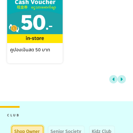
คูปองเงินสด 50 บาท
CLUB
Shop Owner
Senior Society
Kidz Club