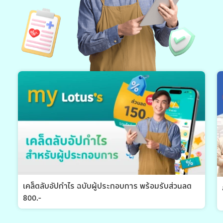
เคล็ดลับอัปกำไร ฉบับผู้ประกอบการ พร้อมรับส่วนลด
800.-