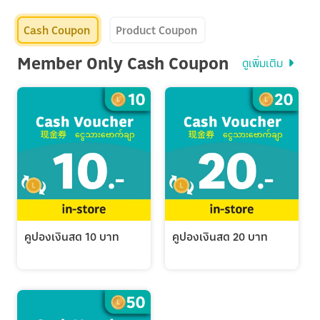
Cash Coupon
Product Coupon
Member Only Cash Coupon
ดูเพิ่มเติม
คูปองเงินสด 10 บาท
คูปองเงินสด 20 บาท