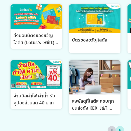
ส่งมอบบัตรของขวัญ
บัตรของขวัญโลตัส
โลตัส (Lotus’s eGift)
ให้คนพิเศษของคุณ ผ่าน
LINE GIFT ได้ตั้งแต่วันที่
15 พ.ค. 69 เป็นต้นไป
จ่ายบิลค่าไฟ ค่าน้ำ รับ
ส่งพัสดุที่โลตัส ครบทุก
คูปองส่วนลด 40 บาท
ขนส่งดัง KEX, J&T,
ไปรษณีย์ไทย เริ่มต้น
เพียง 21.-