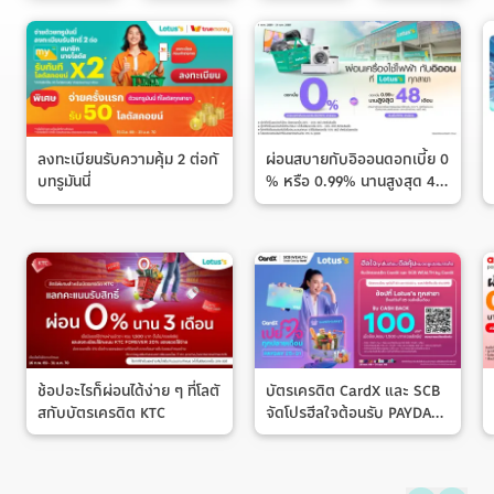
ลงทะเบียนรับความคุ้ม 2 ต่อกั
ผ่อนสบายกับอิออนดอกเบี้ย 0
บทรูมันนี่
% หรือ 0.99% นานสูงสุด 48
เดือน
ช้อปอะไรก็ผ่อนได้ง่าย ๆ ที่โลตั
บัตรเครดิต CardX และ SCB
สกับบัตรเครดิต KTC
จัดโปรฮีลใจต้อนรับ PAYDAY ใ
ห้คุณช้อปคุ้มๆ ที่ โลตัส ทุกสา
ขา และโลตัสออนไลน์