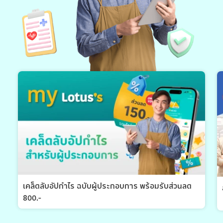
เคล็ดลับอัปกำไร ฉบับผู้ประกอบการ พร้อมรับส่วนลด
800.-