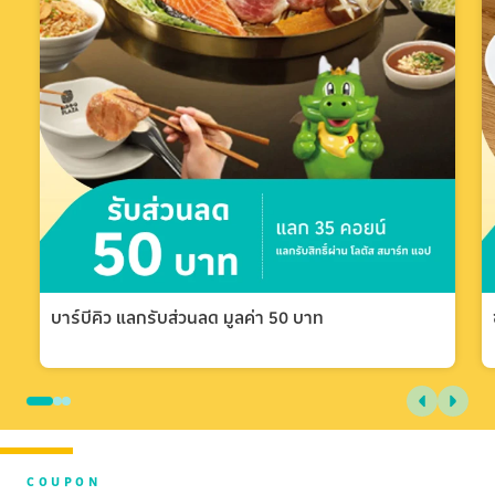
บาร์บีคิว แลกรับส่วนลด มูลค่า 50 บาท
COUPON