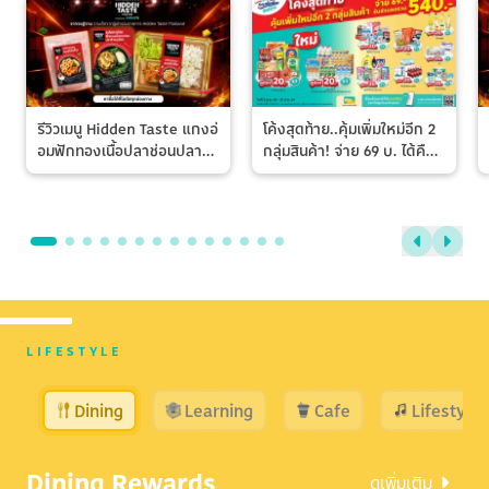
รีวิวเมนู Hidden Taste แกงอ่
โค้งสุดท้าย..คุ้มเพิ่มใหม่อีก 2
อมฟักทองเนื้อปลาช่อนปลาร้า
กลุ่มสินค้า! จ่าย 69 บ. ได้คืน
อีสานแท้ และ หมึกกรอบซอสไ
540 บ. (สิทธิพิเศษเฉพาะสมา
ข่เค็มไชยา จาก EP ล่าสุด เมนู
ชิกมายโลตัสเท่านั้น)
เด็ดที่โลตัส
LIFESTYLE
Dining
Learning
Cafe
Lifestyle
Dining Rewards
ดูเพิ่มเติม