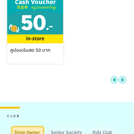
คูปองเงินสด 50 บาท
CLUB
Shop Owner
Senior Society
Kidz Club